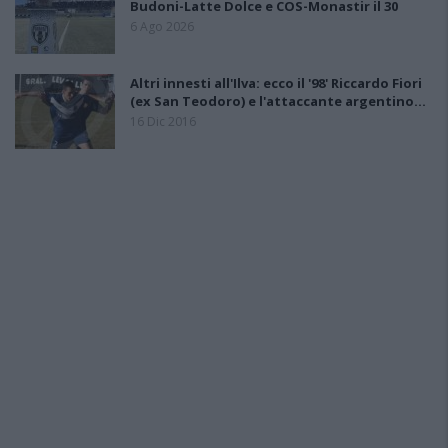
Budoni-Latte Dolce e COS-Monastir il 30
6 Ago 2026
Altri innesti all'Ilva: ecco il '98' Riccardo Fiori
(ex San Teodoro) e l'attaccante argentino…
16 Dic 2016