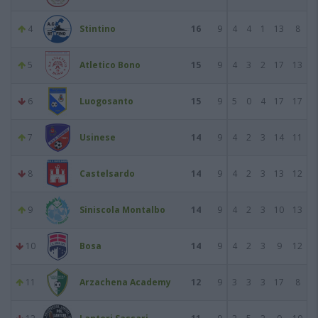
4
Stintino
16
9
4
4
1
13
8
5
Atletico Bono
15
9
4
3
2
17
13
6
Luogosanto
15
9
5
0
4
17
17
7
Usinese
14
9
4
2
3
14
11
8
Castelsardo
14
9
4
2
3
13
12
9
Siniscola Montalbo
14
9
4
2
3
10
13
10
Bosa
14
9
4
2
3
9
12
11
Arzachena Academy
12
9
3
3
3
17
8