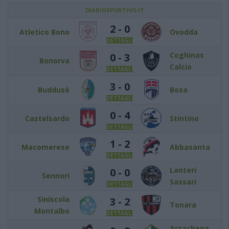
DIARIOSPORTIVO.IT
2 - 0
Atletico Bono
Ovodda
DETTAGLI
Coghinas
0 - 3
Bonorva
Calcio
DETTAGLI
3 - 0
Buddusò
Bosa
DETTAGLI
0 - 4
Castelsardo
Stintino
DETTAGLI
1 - 2
Macomerese
Abbasanta
DETTAGLI
Lanteri
0 - 0
Sennori
Sassari
DETTAGLI
Siniscola
3 - 2
Tonara
Montalbo
DETTAGLI
Arzachena