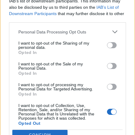
IAB’s list of downstream participants. This information may
also be disclosed by us to third parties on the
IAB’s List of
17
Mattia Asara
Castelsardo
3
Downstream Participants
that may further disclose it to other
third parties.
18
Ousmane Balde
Buddusò
3
Personal Data Processing Opt Outs
I want to opt-out of the Sharing of my
19
Massimo Cosseddu
Luogosanto
3
personal data.
Opted In
20
Lamine Doukar
Coghinas Calcio
3
I want to opt-out of the Sale of my
Personal Data.
VISUALIZZA TUTTO
Opted In
I want to opt-out of processing my
Personal Data for Targeted Advertising.
Opted In
I want to opt-out of Collection, Use,
Retention, Sale, and/or Sharing of my
Personal Data that Is Unrelated with the
Purposes for which it was collected.
Opted Out