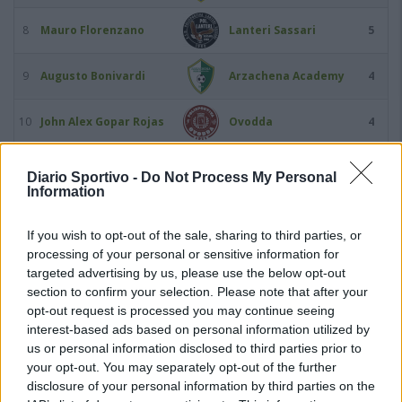
8
Mauro Florenzano
Lanteri Sassari
5
9
Augusto Bonivardi
Arzachena Academy
4
10
John Alex Gopar Rojas
Ovodda
4
11
Ignacio Marroquin
Stintino
4
Diario Sportivo -
Do Not Process My Personal
Information
12
Juan Pablo Oses
Siniscola Montalbo
4
If you wish to opt-out of the sale, sharing to third parties, or
processing of your personal or sensitive information for
13
Predrag Radovanovic
Coghinas Calcio
4
targeted advertising by us, please use the below opt-out
section to confirm your selection. Please note that after your
14
Domenico Saba
Bonorva
4
opt-out request is processed you may continue seeing
interest-based ads based on personal information utilized by
us or personal information disclosed to third parties prior to
15
Edoardo Sedda
Ovodda
4
your opt-out. You may separately opt-out of the further
disclosure of your personal information by third parties on the
16
Andrea Usai
Lanteri Sassari
4