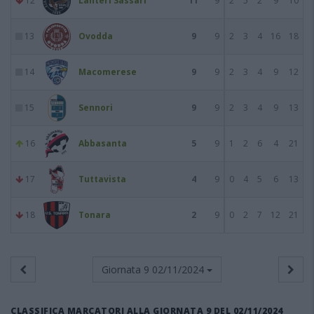
12
Lanteri Sassari
11
9
2
5
2
9
10
13
Ovodda
9
9
2
3
4
16
18
14
Macomerese
9
9
2
3
4
9
12
15
Sennori
9
9
2
3
4
9
13
16
Abbasanta
5
9
1
2
6
4
21
17
Tuttavista
4
9
0
4
5
6
13
18
Tonara
2
9
0
2
7
12
21
Giornata 9
02/11/2024
CLASSIFICA MARCATORI ALLA GIORNATA 9 DEL 02/11/2024