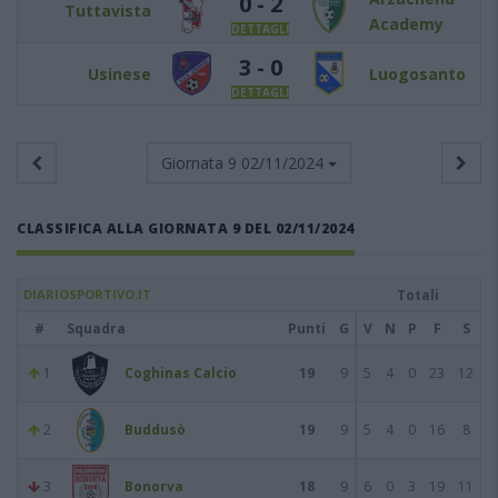
0 - 2
Tuttavista
Academy
DETTAGLI
3 - 0
Usinese
Luogosanto
DETTAGLI
Giornata 9
02/11/2024
CLASSIFICA ALLA GIORNATA 9 DEL 02/11/2024
DIARIOSPORTIVO.IT
Totali
#
Squadra
Punti
G
V
N
P
F
S
1
Coghinas Calcio
19
9
5
4
0
23
12
2
Buddusò
19
9
5
4
0
16
8
3
Bonorva
18
9
6
0
3
19
11