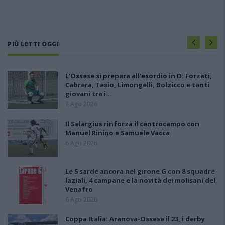
PIÙ LETTI OGGI
L'Ossese si prepara all'esordio in D: Forzati,
Cabrera, Tesio, Limongelli, Bolzicco e tanti
giovani tra i…
7 Ago 2026
Il Selargius rinforza il centrocampo con
Manuel Rinino e Samuele Vacca
6 Ago 2026
Le 5 sarde ancora nel girone G con 8 squadre
laziali, 4 campane e la novità dei molisani del
Venafro
6 Ago 2026
Coppa Italia: Aranova-Ossese il 23, i derby