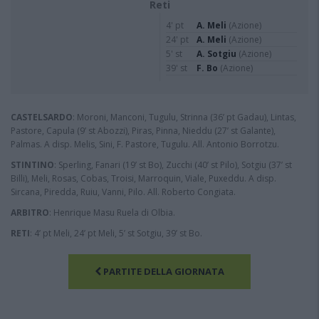
Reti
4' pt
A. Meli
(Azione)
24' pt
A. Meli
(Azione)
5' st
A. Sotgiu
(Azione)
39' st
F. Bo
(Azione)
CASTELSARDO
: Moroni, Manconi, Tugulu, Strinna (36’ pt Gadau), Lintas,
Pastore, Capula (9’ st Abozzi), Piras, Pinna, Nieddu (27’ st Galante),
Palmas. A disp. Melis, Sini, F. Pastore, Tugulu. All. Antonio Borrotzu.
STINTINO
: Sperling, Fanari (19’ st Bo), Zucchi (40’ st Pilo), Sotgiu (37’ st
Billi), Meli, Rosas, Cobas, Troisi, Marroquin, Viale, Puxeddu. A disp.
Sircana, Piredda, Ruiu, Vanni, Pilo. All. Roberto Congiata.
ARBITRO
: Henrique Masu Ruela di Olbia.
RETI
: 4’ pt Meli, 24’ pt Meli, 5’ st Sotgiu, 39’ st Bo.
PARTITE DELLA GIORNATA