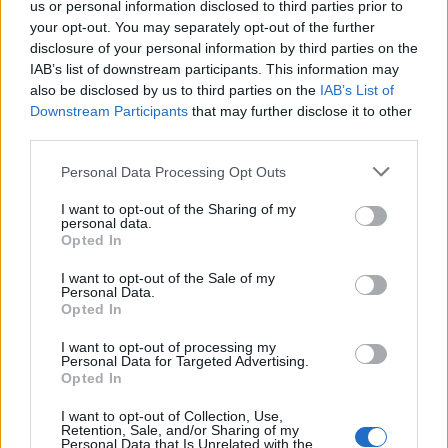
us or personal information disclosed to third parties prior to
DPCM 3 dicembre, per il calcio dilettantistico
your opt-out. You may separately opt-out of the further
stop prolungato fino al 15 gennaio 2021
disclosure of your personal information by third parties on the
3 Dic 2020
IAB’s list of downstream participants. This information may
also be disclosed by us to third parties on the
IAB’s List of
Downstream Participants
that may further disclose it to other
Il Monastir riparte dai pilastri Masia, Pinna e
third parties.
Aloia, il primo acquisto è Loru
7 Ago 2026
Personal Data Processing Opt Outs
I want to opt-out of the Sharing of my
L'Ilva si completa con Markic, Contucci,
personal data.
Carlucci, Bevilacqua, Solinas, Souare e Galic
Opted In
7 Ago 2026
I want to opt-out of the Sale of my
Personal Data.
Opted In
I want to opt-out of processing my
Personal Data for Targeted Advertising.
Opted In
I want to opt-out of Collection, Use,
Retention, Sale, and/or Sharing of my
Personal Data that Is Unrelated with the