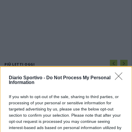
PIÙ LETTI OGGI
Diario Sportivo -
Do Not Process My Personal
Information
Amichevole Ossese: 3-1 al Cagliari Primavera,
doppietta di Tapparello
8 Ago 2026
If you wish to opt-out of the sale, sharing to third parties, or
processing of your personal or sensitive information for
targeted advertising by us, please use the below opt-out
Il Latte Dolce prende Dumani dalla Torres,
section to confirm your selection. Please note that after your
Mascia, Sorgente, Lopes, Limberti e Cherchi
opt-out request is processed you may continue seeing
gli altri acquisti
interest-based ads based on personal information utilized by
8 Ago 2026