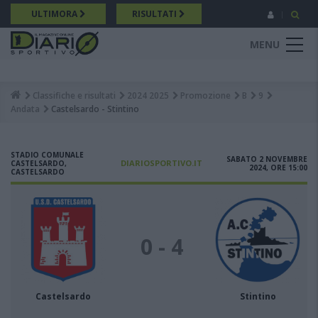
Salta
ULTIMORA
RISULTATI
al
contenuto
MENU
principale
Classifiche e risultati
2024 2025
Promozione
B
9
Breadcrumb
Andata
Castelsardo - Stintino
STADIO COMUNALE
SABATO 2 NOVEMBRE
DIARIOSPORTIVO.IT
CASTELSARDO,
2024, ORE 15:00
CASTELSARDO
0 - 4
Castelsardo
Stintino