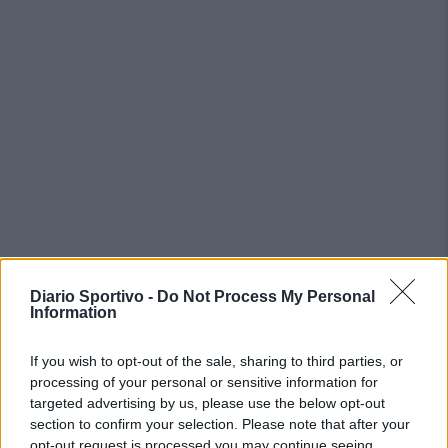
PIÙ LETTI OGGI
Diario Sportivo -
Do Not Process My Personal
Information
L'Ilvamaddalena è tra i 13 club che hanno
If you wish to opt-out of the sale, sharing to third parties, or
presentato domanda di ripescaggio
processing of your personal or sensitive information for
8 Lug 2026
targeted advertising by us, please use the below opt-out
section to confirm your selection. Please note that after your
Amichevole Ossese: 3-1 al Cagliari Primavera,
opt-out request is processed you may continue seeing