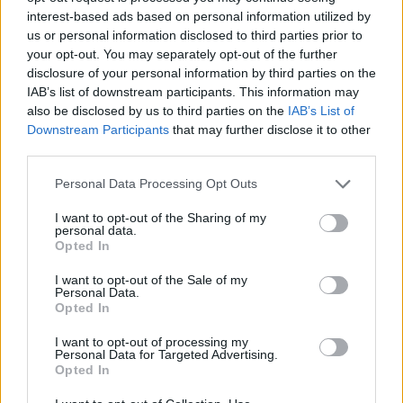
doppietta di Tapparello
interest-based ads based on personal information utilized by
8 Ago 2026
us or personal information disclosed to third parties prior to
your opt-out. You may separately opt-out of the further
disclosure of your personal information by third parties on the
Il Latte Dolce prende Dumani dalla Torres,
IAB’s list of downstream participants. This information may
Mascia, Sorgente, Lopes, Limberti e Cherchi
also be disclosed by us to third parties on the
IAB’s List of
gli altri acquisti
Downstream Participants
that may further disclose it to other
8 Ago 2026
third parties.
Il Selargius rinforza il centrocampo con
Manuel Rinino e Samuele Vacca
Personal Data Processing Opt Outs
6 Ago 2026
I want to opt-out of the Sharing of my
personal data.
Opted In
Il Monastir riparte dai pilastri Masia, Pinna e
Aloia, il primo acquisto è Loru
I want to opt-out of the Sale of my
7 Ago 2026
Personal Data.
Opted In
I want to opt-out of processing my
Personal Data for Targeted Advertising.
Opted In