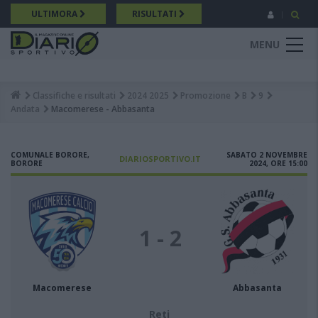
Salta
ULTIMORA
RISULTATI
al
contenuto
MENU
principale
Classifiche e risultati
2024 2025
Promozione
B
9
Breadcrumb
Andata
Macomerese - Abbasanta
COMUNALE BORORE,
SABATO 2 NOVEMBRE
DIARIOSPORTIVO.IT
BORORE
2024, ORE 15:00
1 - 2
Macomerese
Abbasanta
Reti