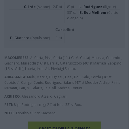
C. Irde
(Azione)
24' pt
8' pt
L. Rodriguez
(Rigore)
33' st
B. Bou Melhem
(Calcio
d'angolo)
Cartellini
D. Giachero
(Espulsione)
3' st
MACOMERESE
: A. Carta, Pisu, Caria (1’ st G. M. Carta), Moussa, Colombo,
Giachero, Mureddu (16’ st Barria), Cataruozzolo (40’ st Marras), Zappino
(16’ st Vidili), Lauria, Irde. All. Pierluigi Scotto.
ABBASANTA
: Mele, Marcis, Fulghesu, Usai, Bou, Sale, Corda (36’ st
Cabiddu), Cariga, Contu, Rodriguez, Salaris (47’ st Medde). A disp. Pinna,
Musanti, Cau, M. Salaris, Fais. All. Andrea Contini.
ARBITRO
: Alessandro Atzei di Cagliari.
RETI
: 8’ pt Rodriguez (rig), 24’ pt Irde, 33’ st Bou.
NOTE
: Espulso al 3’ st Giachero.
PARTITE DELLA GIORNATA