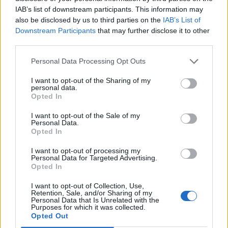
Latte Dolce, che rivoluzione: addio a 23
IAB’s list of downstream participants. This information may
giocatori della scorsa stagione
also be disclosed by us to third parties on the
IAB’s List of
9 Ago 2024
Downstream Participants
that may further disclose it to other
third parties.
L'Ilvamaddalena è tra i 13 club che hanno
Personal Data Processing Opt Outs
presentato domanda di ripescaggio
8 Lug 2026
I want to opt-out of the Sharing of my
personal data.
Opted In
I want to opt-out of the Sale of my
Personal Data.
Opted In
I want to opt-out of processing my
Personal Data for Targeted Advertising.
Opted In
I want to opt-out of Collection, Use,
Retention, Sale, and/or Sharing of my
Personal Data that Is Unrelated with the
Purposes for which it was collected.
Opted Out