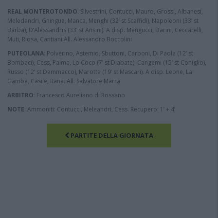
REAL MONTEROTONDO
: Silvestrini, Contucci, Mauro, Grossi, Albanesi,
Meledandri, Gningue, Manca, Menghi (32’ st Scaffidi), Napoleoni (33’ st
Barba), D’Alessandris (33’ st Ansini). A disp. Mengucci, Darini, Ceccarelli,
Muti, Riosa, Cantiani All. Alessandro Boccolini
PUTEOLANA
: Polverino, Astemio, Sbuttoni, Carboni, Di Paola (12’ st
Bombaci), Cess, Palma, Lo Coco (7’ st Diabate), Cangemi (15’ st Coniglio),
Russo (12’ st Dammacco), Marotta (19’ st Mascari). A disp. Leone, La
Gamba, Casile, Rana. All. Salvatore Marra
ARBITRO
: Francesco Aureliano di Rossano
NOTE
: Ammoniti: Contucci, Meleandri, Cess. Recupero: 1’ + 4’
PARTITE DELLA GIORNATA