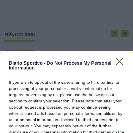
PIÙ LETTI OGGI
Amichevole Ossese: 3-1 al Cagliari Primavera,
doppietta di Tapparello
Diario Sportivo -
Do Not Process My Personal
8 Ago 2026
Information
Il Latte Dolce prende Dumani dalla Torres,
If you wish to opt-out of the sale, sharing to third parties, or
Mascia, Sorgente, Lopes, Limberti e Cherchi
processing of your personal or sensitive information for
gli altri acquisti
targeted advertising by us, please use the below opt-out
8 Ago 2026
section to confirm your selection. Please note that after your
opt-out request is processed you may continue seeing
Il Monastir riparte dai pilastri Masia, Pinna e
interest-based ads based on personal information utilized by
Aloia, il primo acquisto è Loru
us or personal information disclosed to third parties prior to
7 Ago 2026
your opt-out. You may separately opt-out of the further
disclosure of your personal information by third parties on the