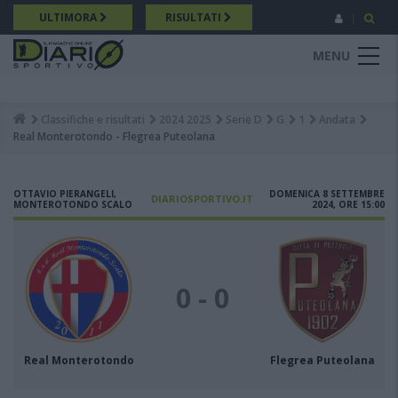
Salta
ULTIMORA
RISULTATI
al
contenuto
MENU
principale
Classifiche e risultati
2024 2025
Serie D
G
1
Andata
Breadcrumb
Real Monterotondo - Flegrea Puteolana
OTTAVIO PIERANGELI,
DOMENICA 8 SETTEMBRE
DIARIOSPORTIVO.IT
MONTEROTONDO SCALO
2024, ORE 15:00
0 - 0
Real Monterotondo
Flegrea Puteolana