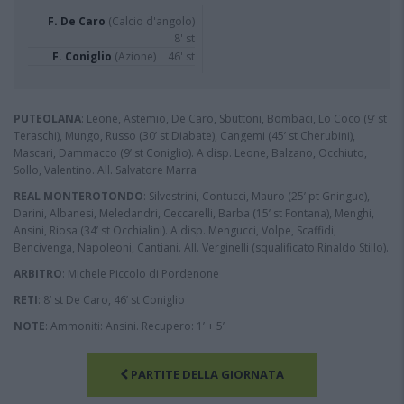
F. De Caro
(Calcio d'angolo)
8' st
F. Coniglio
(Azione)
46' st
PUTEOLANA
: Leone, Astemio, De Caro, Sbuttoni, Bombaci, Lo Coco (9’ st
Teraschi), Mungo, Russo (30’ st Diabate), Cangemi (45’ st Cherubini),
Mascari, Dammacco (9’ st Coniglio). A disp. Leone, Balzano, Occhiuto,
Sollo, Valentino. All. Salvatore Marra
REAL MONTEROTONDO
: Silvestrini, Contucci, Mauro (25’ pt Gningue),
Darini, Albanesi, Meledandri, Ceccarelli, Barba (15’ st Fontana), Menghi,
Ansini, Riosa (34’ st Occhialini). A disp. Mengucci, Volpe, Scaffidi,
Bencivenga, Napoleoni, Cantiani. All. Verginelli (squalificato Rinaldo Stillo).
ARBITRO
: Michele Piccolo di Pordenone
RETI
: 8’ st De Caro, 46’ st Coniglio
NOTE
: Ammoniti: Ansini. Recupero: 1’ + 5’
PARTITE DELLA GIORNATA