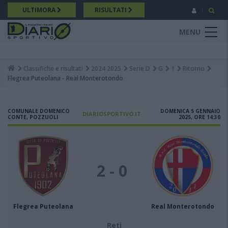
Salta
ULTIMORA
RISULTATI
al
contenuto
MENU
principale
Classifiche e risultati
2024 2025
Serie D
G
1
Ritorno
Breadcrumb
Flegrea Puteolana - Real Monterotondo
COMUNALE DOMENICO
DOMENICA 5 GENNAIO
DIARIOSPORTIVO.IT
CONTE, POZZUOLI
2025, ORE 14:30
2 - 0
Flegrea Puteolana
Real Monterotondo
Reti