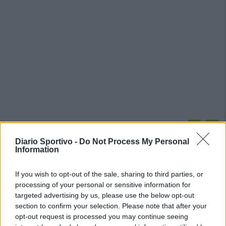
PIÙ LETTI OGGI
Diario Sportivo -
Do Not Process My Personal
Information
Il Buddusò in mani sicure con Mario Fadda, il
Monte Alma riparte da Ivano Falchi
If you wish to opt-out of the sale, sharing to third parties, or
5 Ago 2026
processing of your personal or sensitive information for
targeted advertising by us, please use the below opt-out
section to confirm your selection. Please note that after your
Le 5 sarde ancora nel girone G con 8 squadre
laziali, 4 campane e la novità dei molisani del
opt-out request is processed you may continue seeing
Venafro