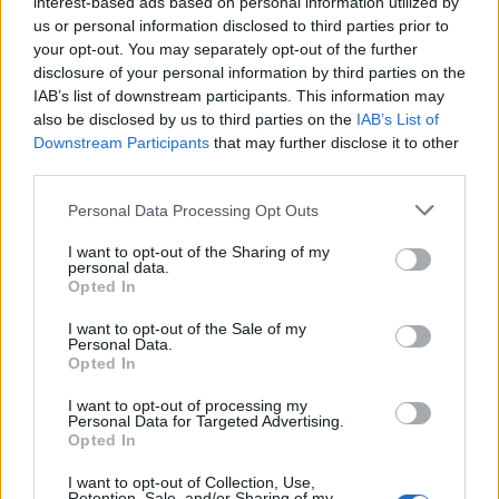
interest-based ads based on personal information utilized by
6 Ago 2026
us or personal information disclosed to third parties prior to
your opt-out. You may separately opt-out of the further
Anche il Fasano out e le ammissioni salgono
disclosure of your personal information by third parties on the
a sei, l'Ilva è la prima società tra le non
IAB’s list of downstream participants. This information may
ripescate
also be disclosed by us to third parties on the
IAB’s List of
5 Ago 2026
Downstream Participants
that may further disclose it to other
third parties.
Il Selargius rinforza il centrocampo con
Manuel Rinino e Samuele Vacca
Personal Data Processing Opt Outs
6 Ago 2026
I want to opt-out of the Sharing of my
personal data.
Coppa Italia: gli accoppiamenti dei 16esimi di
Opted In
finale con i derby a Cagliari, Sassari e
Macomer
I want to opt-out of the Sale of my
5 Ago 2026
Personal Data.
Opted In
I want to opt-out of processing my
Personal Data for Targeted Advertising.
Opted In
I want to opt-out of Collection, Use,
Retention, Sale, and/or Sharing of my