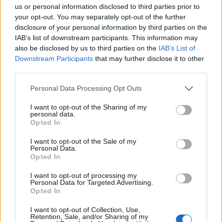
us or personal information disclosed to third parties prior to
your opt-out. You may separately opt-out of the further
Per Carbonia e Olbia si apre lo spiraglio di
disclosure of your personal information by third parties on the
ripartire dalla Seconda
IAB’s list of downstream participants. This information may
7 Ago 2026
also be disclosed by us to third parties on the
IAB’s List of
Downstream Participants
that may further disclose it to other
Il Selargius rinforza il centrocampo con
third parties.
Manuel Rinino e Samuele Vacca
6 Ago 2026
Personal Data Processing Opt Outs
I want to opt-out of the Sharing of my
Definiti gli organici di Prima con l'aggiunta
personal data.
di Golfo Aranci, La Salle e Ottava, in Seconda
Opted In
8 ripescaggi
7 Ago 2026
I want to opt-out of the Sale of my
Personal Data.
Opted In
I want to opt-out of processing my
Personal Data for Targeted Advertising.
Opted In
I want to opt-out of Collection, Use,
Retention, Sale, and/or Sharing of my