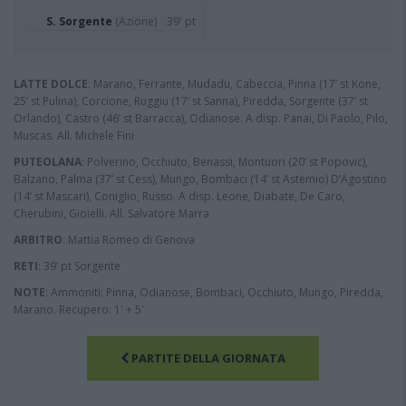
S. Sorgente
(Azione)
39' pt
LATTE DOLCE
: Marano, Ferrante, Mudadu, Cabeccia, Pinna (17’ st Kone,
25’ st Pulina), Corcione, Ruggiu (17’ st Sanna), Piredda, Sorgente (37’ st
Orlando), Castro (46’ st Barracca), Odianose. A disp. Panai, Di Paolo, Pilo,
Muscas. All. Michele Fini
PUTEOLANA
: Polverino, Occhiuto, Benassi, Montuori (20’ st Popovic),
Balzano, Palma (37’ st Cess), Mungo, Bombaci (14’ st Astemio) D’Agostino
(14’ st Mascari), Coniglio, Russo. A disp. Leone, Diabate, De Caro,
Cherubini, Gioielli. All. Salvatore Marra
ARBITRO
: Mattia Romeo di Genova
RETI
: 39’ pt Sorgente
NOTE
: Ammoniti: Pinna, Odianose, Bombaci, Occhiuto, Mungo, Piredda,
Marano. Recupero: 1' + 5'
PARTITE DELLA GIORNATA