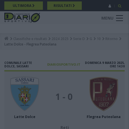
Salta
ULTIMORA
RISULTATI
al
contenuto
MENU
principale
Classifiche e risultati
2024 2025
Serie D
G
10
Ritorno
Breadcrumb
Latte Dolce - Flegrea Puteolana
COMUNALE LATTE
DOMENICA 9 MARZO 2025,
DIARIOSPORTIVO.IT
DOLCE, SASSARI
ORE 14:30
1 - 0
Latte Dolce
Flegrea Puteolana
Reti