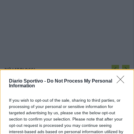
PIÙ LETTI OGGI
Diario Sportivo -
Do Not Process My Personal
Information
L'Ossese si prepara all'esordio in D: Forzati,
Cabrera, Tesio, Limongelli, Bolzicco e tanti
giovani tra i…
If you wish to opt-out of the sale, sharing to third parties, or
7 Ago 2026
processing of your personal or sensitive information for
targeted advertising by us, please use the below opt-out
L'Ilva si completa con Markic, Contucci,
section to confirm your selection. Please note that after your
Carlucci, Bevilacqua, Solinas, Souare e Galic
opt-out request is processed you may continue seeing
7 Ago 2026
interest-based ads based on personal information utilized by