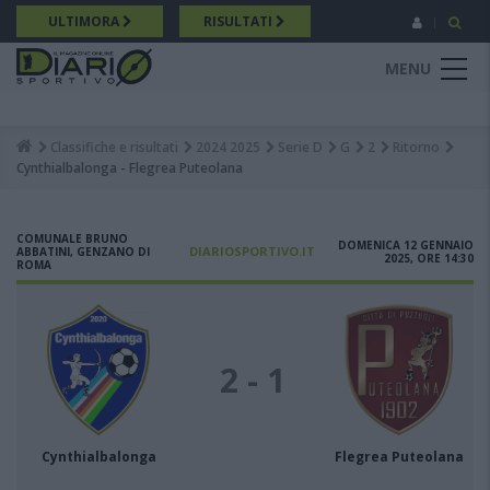
Salta
ULTIMORA
RISULTATI
al
contenuto
MENU
principale
Classifiche e risultati
2024 2025
Serie D
G
2
Ritorno
Breadcrumb
Cynthialbalonga - Flegrea Puteolana
COMUNALE BRUNO
DOMENICA 12 GENNAIO
DIARIOSPORTIVO.IT
ABBATINI, GENZANO DI
2025, ORE 14:30
ROMA
2 - 1
Cynthialbalonga
Flegrea Puteolana