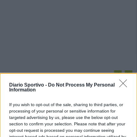
PIÙ LETTI OGGI
Diario Sportivo -
Do Not Process My Personal
Information
Amichevole Ossese: 3-1 al Cagliari Primavera,
doppietta di Tapparello
If you wish to opt-out of the sale, sharing to third parties, or
8 Ago 2026
processing of your personal or sensitive information for
targeted advertising by us, please use the below opt-out
Il Latte Dolce prende Dumani dalla Torres,
section to confirm your selection. Please note that after your
Mascia, Sorgente, Lopes, Limberti e Cherchi
opt-out request is processed you may continue seeing
gli altri acquisti
interest-based ads based on personal information utilized by