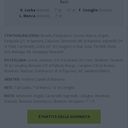
Reti
K. Lusha
(Azione)
7' pt
12' st
F. Coniglio
(Azione)
L. Manca
(Azione)
7' st
CYNTHIALBALONGA
: Boschi, Pasqualoni, Cicioni, Manca, Angeli,
Pasquale (21’ st Santoni), Galazzini, Simonetti (46’ st Nannini), Ingretolli (36’
st Tinti), Cardoselli, Lusha (21’ st Cotugno). A disp. Iosa, Terribili, Riola,
Feri, Bansaja. All. Giuseppe Ferazzoli
PUTEOLANA
: Leone, Astemio (19’ st Diabate), De Caro, Sbuttoni, Teraschi
(6’ st Coniglio), Benassi (19’ st Palma), Mungo, Cangemi (18’ pt Russo) ,
Bombaci, Mascari, Dammacco (6’ st Popovic). All. Salvatore Marra
ARBITRO
: Andrea Copelli di Mantova
RETI
: 7’ pt Lusha, 7’ st Manca, 12’ st Coniglio
NOTE
: Ammoniti: Angeli, Cardoselli, Ingretolli, Cotugno. Bombaci,
Diabate, Benassi, Dammacco, Sbuttoni. Recupero: 1’ + 5’
PARTITE DELLA GIORNATA