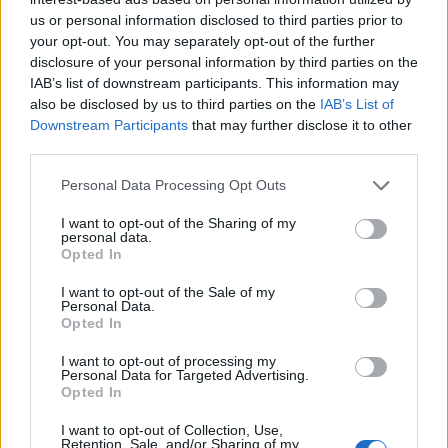
8 Ago 2026
us or personal information disclosed to third parties prior to
your opt-out. You may separately opt-out of the further
DPCM 3 dicembre, per il calcio dilettantistico
disclosure of your personal information by third parties on the
stop prolungato fino al 15 gennaio 2021
IAB’s list of downstream participants. This information may
3 Dic 2020
also be disclosed by us to third parties on the
IAB’s List of
Downstream Participants
that may further disclose it to other
Il Monastir riparte dai pilastri Masia, Pinna e
third parties.
Aloia, il primo acquisto è Loru
7 Ago 2026
Personal Data Processing Opt Outs
I want to opt-out of the Sharing of my
personal data.
L'Ilva si completa con Markic, Contucci,
Opted In
Carlucci, Bevilacqua, Solinas, Souare e Galic
7 Ago 2026
I want to opt-out of the Sale of my
Personal Data.
Opted In
I want to opt-out of processing my
Personal Data for Targeted Advertising.
Opted In
I want to opt-out of Collection, Use,
Retention, Sale, and/or Sharing of my