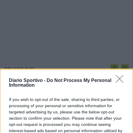
PIÙ LETTI OGGI
Diario Sportivo -
Do Not Process My Personal
Information
L'Ossese si prepara all'esordio in D: Forzati,
Cabrera, Tesio, Limongelli, Bolzicco e tanti
giovani tra i…
If you wish to opt-out of the sale, sharing to third parties, or
7 Ago 2026
processing of your personal or sensitive information for
targeted advertising by us, please use the below opt-out
Per Carbonia e Olbia si apre lo spiraglio di
section to confirm your selection. Please note that after your
ripartire dalla Seconda
opt-out request is processed you may continue seeing
7 Ago 2026
interest-based ads based on personal information utilized by