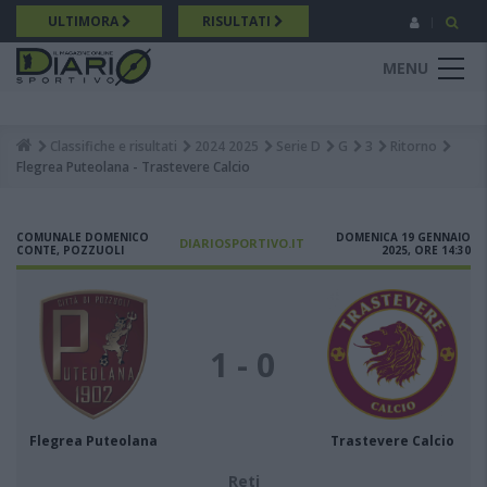
Salta
ULTIMORA
RISULTATI
al
contenuto
MENU
principale
Classifiche e risultati
2024 2025
Serie D
G
3
Ritorno
Breadcrumb
Flegrea Puteolana - Trastevere Calcio
COMUNALE DOMENICO
DOMENICA 19 GENNAIO
DIARIOSPORTIVO.IT
CONTE, POZZUOLI
2025, ORE 14:30
1 - 0
Flegrea Puteolana
Trastevere Calcio
Reti