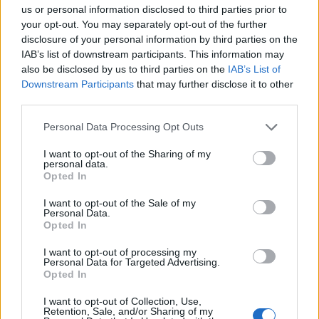
us or personal information disclosed to third parties prior to
your opt-out. You may separately opt-out of the further
Il Selargius rinforza il centrocampo con
disclosure of your personal information by third parties on the
Manuel Rinino e Samuele Vacca
IAB’s list of downstream participants. This information may
6 Ago 2026
also be disclosed by us to third parties on the
IAB’s List of
Downstream Participants
that may further disclose it to other
Definiti gli organici di Prima con l'aggiunta
third parties.
di Golfo Aranci, La Salle e Ottava, in Seconda
8 ripescaggi
Personal Data Processing Opt Outs
7 Ago 2026
I want to opt-out of the Sharing of my
Su Porto Corallo binchet s'isparègiu play-off
personal data.
contra a su Taloro Gavoi
Opted In
27 Apr 2014
I want to opt-out of the Sale of my
Personal Data.
Opted In
I want to opt-out of processing my
Personal Data for Targeted Advertising.
Opted In
I want to opt-out of Collection, Use,
Retention, Sale, and/or Sharing of my