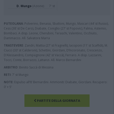
D. Mungo
(Azione)
7' st
PUTEOLANA
: Polverino, Benassi, Sbuttoni, Mungo, Mascari (44’ st Russo),
Cess (38’ st De Caro), Diabate, Coniglio (27’ st Popovic), Palma, Astemio,
Bombaci. A disp. Leone, Cherubini, Teraschi, Valentino, Occhiuto,
Dammacco. All. Salvatore Marra
TRASTEVERE
: Zandri, Mattia (27’ st Fragnelli), Iacoponi (11’ st Scaffidi), M.
Ciucci (33’ st Calderoni), Schettini, Giordani, D’Incoronato, Crescenzo,
D’Alessandris, Compagnone (42’ st Vaccà), Ferraro. A disp. Lazzarini,
Tocci, Conte, Borrazzo, Lattanzi. All. Marco Bernardini
ARBITRO
: Benito Saccà di Messina
RETI
: 7’ st Mungo
NOTE
: Espulso all’8’ Bernardini. Ammoniti: Diabate, Giordani. Recupero:
0’ + 5’
PARTITE DELLA GIORNATA