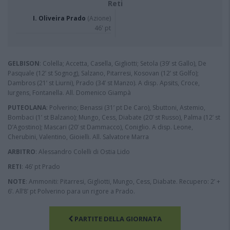
Reti
I. Oliveira Prado
(Azione)
46' pt
GELBISON
: Colella; Accetta, Casella, Gigliotti; Setola (39’ st Gallo), De
Pasquale (12’ st Sognog), Salzano, Pitarresi, Kosovan (12’ st Golfo);
Dambros (21’ st Liurni), Prado (34’ st Manzo). A disp. Apsits, Croce,
Iurgens, Fontanella. All. Domenico Giampà
PUTEOLANA
: Polverino; Benassi (31’ pt De Caro), Sbuttoni, Astemio,
Bombaci (1’ st Balzano); Mungo, Cess, Diabate (20’ st Russo), Palma (12’ st
D’Agostino); Mascari (20’ st Dammacco), Coniglio. A disp. Leone,
Cherubini, Valentino, Gioielli. All. Salvatore Marra
ARBITRO
: Alessandro Colelli di Ostia Lido
RETI
: 46’ pt Prado
NOTE
: Ammoniti: Pitarresi, Gigliotti, Mungo, Cess, Diabate. Recupero: 2’ +
6’. All’8’ pt Polverino para un rigore a Prado.
PARTITE DELLA GIORNATA