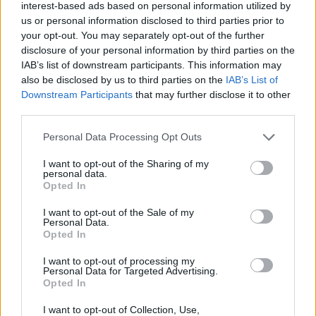
interest-based ads based on personal information utilized by
conduttore
us or personal information disclosed to third parties prior to
9 Ago 2026
your opt-out. You may separately opt-out of the further
Il Latte Dolce prende Dumani dalla Torres,
disclosure of your personal information by third parties on the
Mascia, Sorgente, Lopes, Limberti e Cherchi
IAB’s list of downstream participants. This information may
gli altri acquisti
also be disclosed by us to third parties on the
IAB’s List of
8 Ago 2026
Downstream Participants
that may further disclose it to other
third parties.
Lnd, oggi le ufficialità sui ripescaggi e poi il
CR sardo può completare i propri organici
Personal Data Processing Opt Outs
3 Ago 2026
I want to opt-out of the Sharing of my
personal data.
Latte Dolce, Andrea Grigoras è il nuovo ds
Opted In
29 Lug 2026
I want to opt-out of the Sale of my
Personal Data.
Opted In
I want to opt-out of processing my
Personal Data for Targeted Advertising.
Opted In
I want to opt-out of Collection, Use,