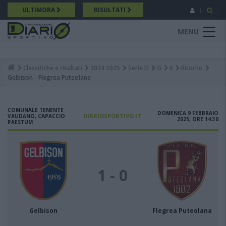
Salta
ULTIMORA
RISULTATI
al
contenuto
MENU
principale
Classifiche e risultati
2024 2025
Serie D
G
6
Ritorno
Breadcrumb
Gelbison - Flegrea Puteolana
COMUNALE TENENTE
DOMENICA 9 FEBBRAIO
DIARIOSPORTIVO.IT
VAUDANO, CAPACCIO
2025, ORE 14:30
PAESTUM
1 - 0
Gelbison
Flegrea Puteolana