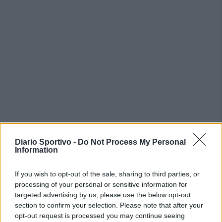
PIÙ LETTI OGGI
Diario Sportivo -
Do Not Process My Personal
Information
Il Monte Alma rinforza l'attacco con Palmas
e Bonivardi, nel Macomer l'estro di Di Angelo
If you wish to opt-out of the sale, sharing to third parties, or
9 Ago 2026
processing of your personal or sensitive information for
targeted advertising by us, please use the below opt-out
section to confirm your selection. Please note that after your
La COS approda a Barisardo tra conferme,
opt-out request is processed you may continue seeing
nuovi volti e mister Loi a fare da filo