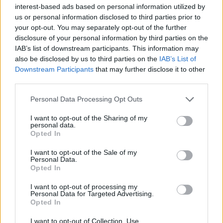
Manuel Rinino e Samuele Vacca
interest-based ads based on personal information utilized by
6 Ago 2026
us or personal information disclosed to third parties prior to
your opt-out. You may separately opt-out of the further
disclosure of your personal information by third parties on the
Per Carbonia e Olbia si apre lo spiraglio di
IAB’s list of downstream participants. This information may
ripartire dalla Seconda
also be disclosed by us to third parties on the
7 Ago 2026
IAB’s List of
Downstream Participants
that may further disclose it to other
third parties.
Definiti gli organici di Prima con l'aggiunta
di Golfo Aranci, La Salle e Ottava, in Seconda
Personal Data Processing Opt Outs
8 ripescaggi
7 Ago 2026
I want to opt-out of the Sharing of my
personal data.
Opted In
Giudice Sportivo: il Sorso senza gli
squalificati Pulina, Altea e Merenda
I want to opt-out of the Sale of my
21 Feb 2019
Personal Data.
Opted In
I want to opt-out of processing my
Personal Data for Targeted Advertising.
Opted In
I want to opt-out of Collection, Use,