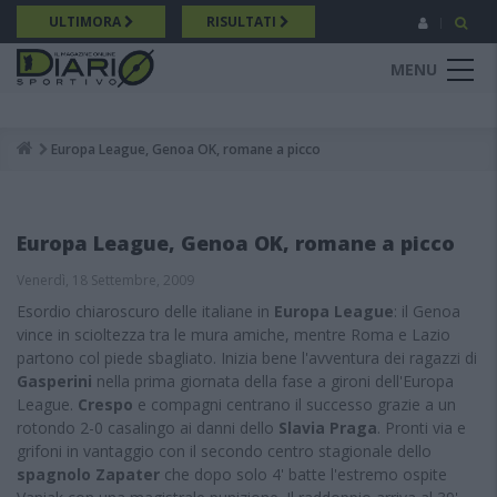
Salta
ULTIMORA
RISULTATI
al
contenuto
MENU
principale
Europa League, Genoa OK, romane a picco
Breadcrumb
Europa League, Genoa OK, romane a picco
Venerdì, 18 Settembre, 2009
Esordio chiaroscuro delle italiane in
Europa League
: il Genoa
vince in scioltezza tra le mura amiche, mentre Roma e Lazio
partono col piede sbagliato. Inizia bene l'avventura dei ragazzi di
Gasperini
nella prima giornata della fase a gironi dell'Europa
League.
Crespo
e compagni centrano il successo grazie a un
rotondo 2-0 casalingo ai danni dello
Slavia Praga
. Pronti via e
grifoni in vantaggio con il secondo centro stagionale dello
spagnolo Zapater
che dopo solo 4' batte l'estremo ospite