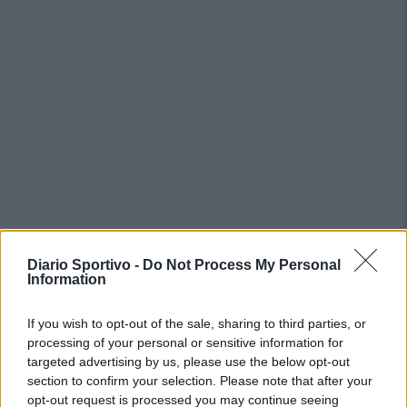
PIÙ LETTI OGGI
Diario Sportivo -
Do Not Process My Personal
Information
L'Ossese si prepara all'esordio in D: Forzati,
Cabrera, Tesio, Limongelli, Bolzicco e tanti
If you wish to opt-out of the sale, sharing to third parties, or
giovani tra i…
processing of your personal or sensitive information for
7 Ago 2026
targeted advertising by us, please use the below opt-out
section to confirm your selection. Please note that after your
Il Selargius rinforza il centrocampo con
opt-out request is processed you may continue seeing