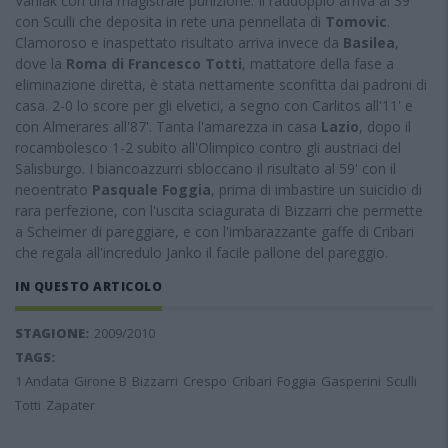
Vaniak con una magistrale punizione. Il raddoppio arriva al 39'
con Sculli che deposita in rete una pennellata di
Tomovic
.
Clamoroso e inaspettato risultato arriva invece da
Basilea
,
dove la
Roma di Francesco Totti
, mattatore della fase a
eliminazione diretta, è stata nettamente sconfitta dai padroni di
casa. 2-0 lo score per gli elvetici, a segno con Carlitos all'11' e
con Almerares all'87'. Tanta l'amarezza in casa
Lazio
, dopo il
rocambolesco 1-2 subito all'Olimpico contro gli austriaci del
Salisburgo. I biancoazzurri sbloccano il risultato al 59' con il
neoentrato
Pasquale Foggia
, prima di imbastire un suicidio di
rara perfezione, con l'uscita sciagurata di Bizzarri che permette
a Scheimer di pareggiare, e con l'imbarazzante gaffe di Cribari
che regala all'incredulo Janko il facile pallone del pareggio.
IN QUESTO ARTICOLO
STAGIONE:
2009/2010
TAGS:
1 Andata
Girone B
Bizzarri
Crespo
Cribari
Foggia
Gasperini
Sculli
Totti
Zapater