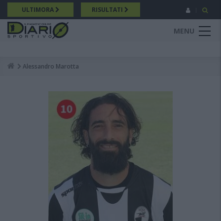
Salta
ULTIMORA
RISULTATI
al
contenuto
MENU
principale
Alessandro Marotta
Breadcrumb