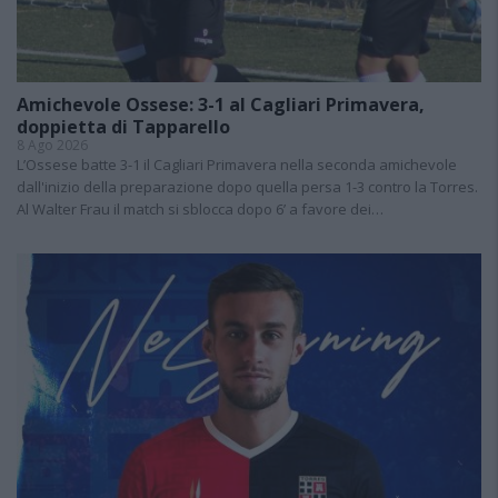
Amichevole Ossese: 3-1 al Cagliari Primavera,
doppietta di Tapparello
8 Ago 2026
L’Ossese batte 3-1 il Cagliari Primavera nella seconda amichevole
dall'inizio della preparazione dopo quella persa 1-3 contro la Torres.
Al Walter Frau il match si sblocca dopo 6’ a favore dei…