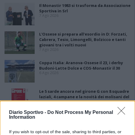
Il Monastir 1983 si trasforma da Associazione
Sportiva in Srl
7 Ago 2026
L'Ossese si prepara all'esordio in D: Forzati,
Cabrera, Tesio, Limongelli, Bolzicco e tanti
giovani tra i volti nuovi
7 Ago 2026
Coppa Italia: Aranova-Ossese il 23, i derby
Budoni-Latte Dolce e COS-Monastir il 30
6 Ago 2026
Le 5 sarde ancora nel girone G con 8 squadre
laziali, 4 campane e la novità dei molisani del
Venafro
6 Ago 2026
Diario Sportivo -
Do Not Process My Personal
Information
Anche il Fasano out e le ammissioni salgono
a sei, l'Ilva è la prima società tra le non
ripescate
If you wish to opt-out of the sale, sharing to third parties, or