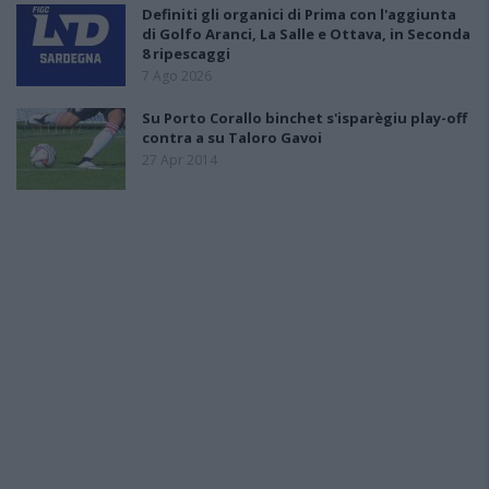
Definiti gli organici di Prima con l'aggiunta
di Golfo Aranci, La Salle e Ottava, in Seconda
8 ripescaggi
7 Ago 2026
Su Porto Corallo binchet s'isparègiu play-off
contra a su Taloro Gavoi
27 Apr 2014