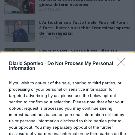
giusta determinazione»
26 Mag 2026
L'Antiochense all'atto finale, Piras: «Il Fonni
è forte, batterlo sarebbe l'ennesima impresa
dei miei ragazzi»
26 Mag 2026
Playout: Sestu, Santa Giusta, Silanus e
Malaspina salve, Bariese, Barumini, Siniscola
e Sennori in Seconda
Diario Sportivo -
Do Not Process My Personal
25 Mag 2026
Information
If you wish to opt-out of the sale, sharing to third parties, or
processing of your personal or sensitive information for
targeted advertising by us, please use the below opt-out
section to confirm your selection. Please note that after your
opt-out request is processed you may continue seeing
interest-based ads based on personal information utilized by
us or personal information disclosed to third parties prior to
your opt-out. You may separately opt-out of the further
disclosure of your personal information by third parties on the