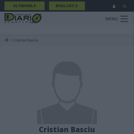
Salta
ULTIMORA
RISULTATI
al
contenuto
MENU
principale
Cristian Basciu
Breadcrumb
Cristian Basciu