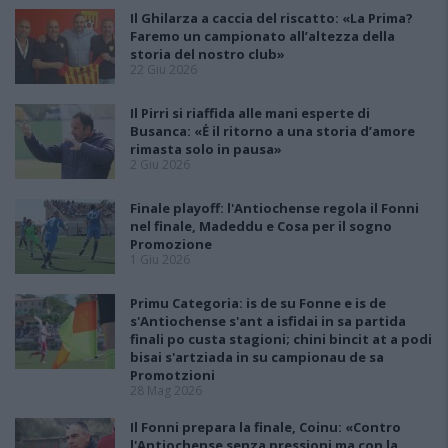
Il Ghilarza a caccia del riscatto: «La Prima?
Faremo un campionato all’altezza della
storia del nostro club»
22 Giu 2026
Il Pirri si riaffida alle mani esperte di
Busanca: «Ė il ritorno a una storia d’amore
rimasta solo in pausa»
2 Giu 2026
Finale playoff: l'Antiochense regola il Fonni
nel finale, Madeddu e Cosa per il sogno
Promozione
1 Giu 2026
Primu Categoria: is de su Fonne e is de
s'Antiochense s'ant a isfidai in sa partida
finali po custa stagioni; chini bincit at a podi
bisai s'artziada in su campionau de sa
Promotzioni
28 Mag 2026
Il Fonni prepara la finale, Coinu: «Contro
l'Antiochense senza pressioni ma con la