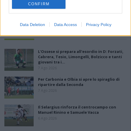
CONFIRM
Data Deletion
Data Access
Privacy Policy
PIÙ LETTI OGGI
L'Ossese si prepara all'esordio in D: Forzati,
Cabrera, Tesio, Limongelli, Bolzicco e tanti
giovani tra i…
7 Ago 2026
Per Carbonia e Olbia si apre lo spiraglio di
ripartire dalla Seconda
7 Ago 2026
Il Selargius rinforza il centrocampo con
Manuel Rinino e Samuele Vacca
6 Ago 2026