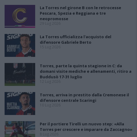
La Torres nel girone B con le retrocesse
Pescara, Spezia e Reggiana e tre
neopromosse
29 Lug 2026
La Torres ufficializza l'acquisto del
difensore Gabriele Berto
15 Lug 2026
Torres, parte la quinta stagione in C: da
domani visite mediche e allenamenti, ritiro a
Buddusò 17-31 luglio
12 Lug 2026
Torres, arriva in prestito dalla Cremonese il
difensore centrale Scaringi
10 Lug 2026
Per il portiere Tirelli un nuovo step: «Alla
Torres per crescere e imparare da Zaccagno»
8 Lug 2026