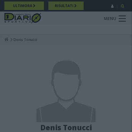
Salta
ULTIMORA
RISULTATI
al
contenuto
MENU
principale
Denis Tonucci
Breadcrumb
Denis Tonucci