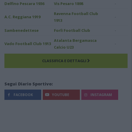
-
Delfino Pescara 1936
Vis Pesaro 1898
Ravenna Football Club
-
A.C. Reggiana 1919
1913
-
Sambenedettese
Forlì Football Club
Atalanta Bergamasca
-
Vado Football Club 1913
Calcio U23
CLASSIFICA E DETTAGLI
Segui Diario Sportivo:
FACEBOOK
YOUTUBE
INSTAGRAM