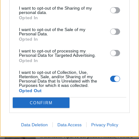
I want to opt-out of the Sharing of my
personal data.
Opted In
I want to opt-out of the Sale of my
Personal Data.
Opted In
I want to opt-out of processing my
Personal Data for Targeted Advertising.
PIÙ LETTI OGGI
Opted In
I want to opt-out of Collection, Use,
Retention, Sale, and/or Sharing of my
Amichevole Ossese: 3-1 al Cagliari Primavera,
Personal Data that Is Unrelated with the
doppietta di Tapparello
Purposes for which it was collected.
8 Ago 2026
Opted Out
CONFIRM
Il Latte Dolce prende Dumani dalla Torres,
Mascia, Sorgente, Lopes, Limberti e Cherchi
gli altri acquisti
8 Ago 2026
Data Deletion
Data Access
Privacy Policy
Il Monastir riparte dai pilastri Masia, Pinna e