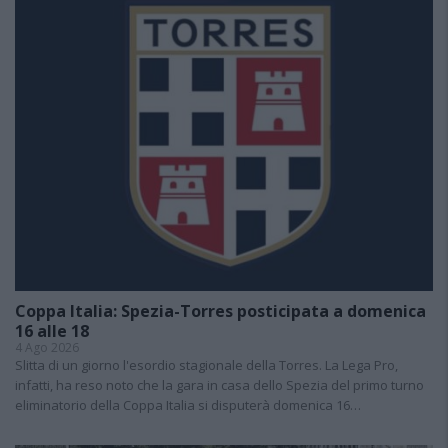
Coppa Italia: Spezia-Torres posticipata a domenica
16 alle 18
4 Ago 2026
Slitta di un giorno l'esordio stagionale della Torres. La Lega Pro,
infatti, ha reso noto che la gara in casa dello Spezia del primo turno
eliminatorio della Coppa Italia si disputerà domenica 16…