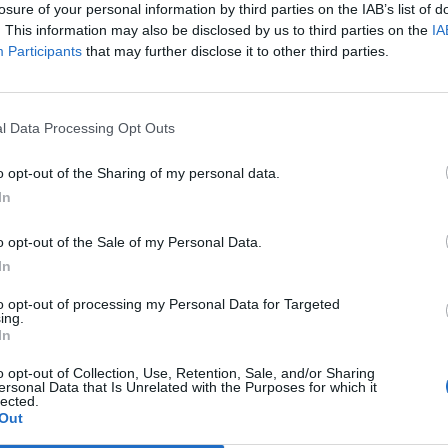
sua lunga…
losure of your personal information by third parties on the IAB’s list of
. This information may also be disclosed by us to third parties on the
IA
Participants
that may further disclose it to other third parties.
L'Ossese si prepara all'esordio in D:
Forzati, Cabrera, Tesio, Limongelli,
Bolzicco e tanti giovani tra i volti
nuovi
l Data Processing Opt Outs
7 Ago 2026
o opt-out of the Sharing of my personal data.
Le 5 sarde ancora nel girone G con 8
squadre laziali, 4 campane e la novità
In
dei molisani del Venafro
6 Ago 2026
o opt-out of the Sale of my Personal Data.
In
Latte Dolce, Luigi Piredda il primo dei
confermati
to opt-out of processing my Personal Data for Targeted
ing.
4 Ago 2026
In
o opt-out of Collection, Use, Retention, Sale, and/or Sharing
a
Lnd, il nodo ripescaggi non si
ersonal Data that Is Unrelated with the Purposes for which it
D
scioglie: rinviate al 5 agosto le
lected.
ammissioni
Out
3 Ago 2026