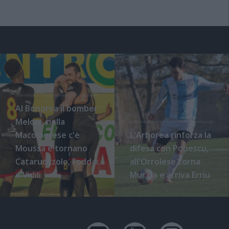
Al Bonorva il bomber
Meloni, nella
Macomerese c'è
L'Arborea rinforza la
Moussa e tornano
difesa con Popescu,
Cataruozzolo, Foddai
all'Orrolese torna
e Vidili
Murgia e arriva Erriu