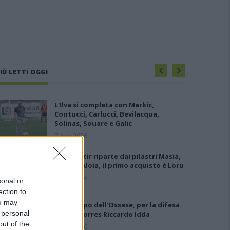
IÙ LETTI OGGI
L'Ilva si completa con Markic,
Contucci, Carlucci, Bevilacqua,
Solinas, Souare e Galic
7 Ago 2026
Il Monastir riparte dai pilastri Masia,
Pinna e Aloia, il primo acquisto è Loru
7 Ago 2026
sonal or
ection to
ou may
Gran colpo dell'Ossese, per la difesa
 personal
c'è l'ex Torres Riccardo Idda
out of the
7 Ago 2026