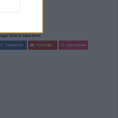
egui Diario Sportivo:
FACEBOOK
YOUTUBE
INSTAGRAM