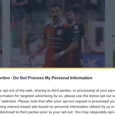
P
rtivo -
Gran colpo dell'Ossese, per la difesa c'è l'ex
Do Not Process My Personal Information
Torres Riccardo Idda
to opt-out of the sale, sharing to third parties, or processing of your per
7 Ago 2026
formation for targeted advertising by us, please use the below opt-out s
r selection. Please note that after your opt-out request is processed y
L'Ossese piazza un gran colpo per rinforzare la difesa e
eing interest-based ads based on personal information utilized by us or
prende Riccardo Idda, difensore algherese classe 1988 che
disclosed to third parties prior to your opt-out. You may separately opt-
ha concluso il triennio alla Torres (59 presenze) e, di fatto, la