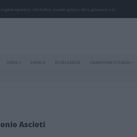
 regalai ispantus: est mellus scumiti apitzus de is giòvunus o is…
SERIE C
SERIE D
ECCELLENZA
CAMPIONATI SARDI
onio Ascioti