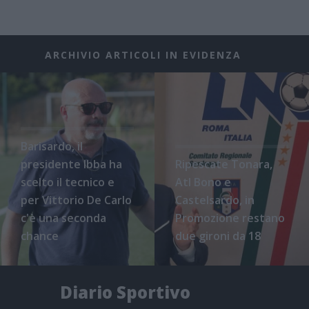
ARCHIVIO ARTICOLI IN EVIDENZA
Barisardo, il
presidente Ibba ha
Ripescate Tonara,
scelto il tecnico e
Atl Bono e
per Vittorio De Carlo
Castelsardo, in
c'è una seconda
Promozione restano
chance
due gironi da 18
Diario Sportivo