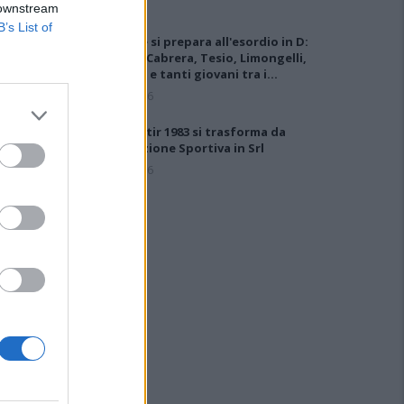
 downstream
B’s List of
L'Ossese si prepara all'esordio in D:
Forzati, Cabrera, Tesio, Limongelli,
Bolzicco e tanti giovani tra i…
7 Ago 2026
Il Monastir 1983 si trasforma da
Associazione Sportiva in Srl
7 Ago 2026