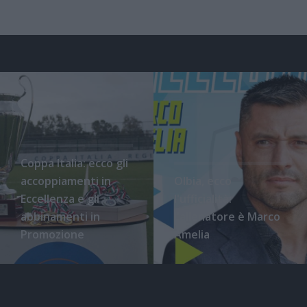
Coppa Italia: ecco gli
accoppiamenti in
Olbia, ecco
Eccellenza e gli
l'ufficialità:
abbinamenti in
l'allenatore è Marco
Promozione
Amelia