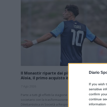
Il Monastir riparte dai pilastri Masia, Pinna e
Diario Spo
Aloia, il primo acquisto è Loru
If you wish 
7 Ago 2026
sensitive in
confirm you
Parte a tutti gli effetti la stagione del Monastir, a livello
continue se
societario con la trasformazione da Associazione Sportiva
Dilettantistica in Società a Responsabilità Limitata, sul lato
information 