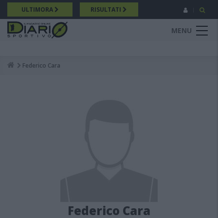
Salta
ULTIMORA
RISULTATI
al
contenuto
MENU
principale
Federico Cara
Breadcrumb
Federico Cara