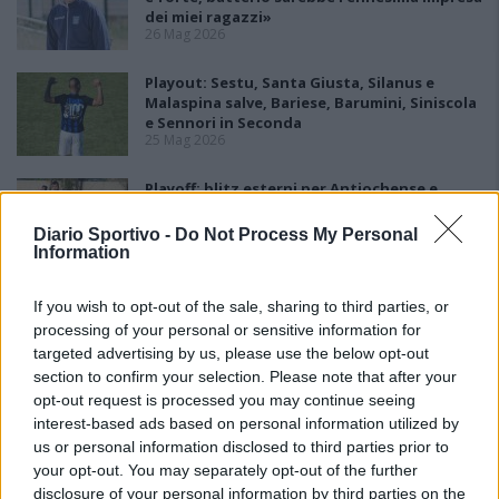
dei miei ragazzi»
26 Mag 2026
Playout: Sestu, Santa Giusta, Silanus e
Malaspina salve, Bariese, Barumini, Siniscola
e Sennori in Seconda
25 Mag 2026
Playoff: blitz esterni per Antiochense e
Fonni, la finalissima è loro
25 Mag 2026
Diario Sportivo -
Do Not Process My Personal
Information
If you wish to opt-out of the sale, sharing to third parties, or
processing of your personal or sensitive information for
targeted advertising by us, please use the below opt-out
section to confirm your selection. Please note that after your
opt-out request is processed you may continue seeing
interest-based ads based on personal information utilized by
us or personal information disclosed to third parties prior to
your opt-out. You may separately opt-out of the further
disclosure of your personal information by third parties on the