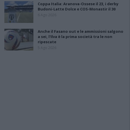
Coppa Italia: Aranova-Ossese il 23, i derby
Budoni-Latte Dolce e COS-Monastir il 30
6 Ago 2026
Anche il Fasano out e le ammissioni salgono
a sei, l'Ilva è la prima società tra le non
ripescate
5 Ago 2026