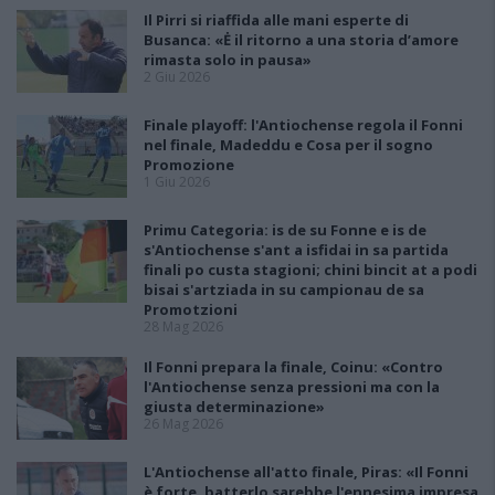
Il Pirri si riaffida alle mani esperte di
Busanca: «Ė il ritorno a una storia d’amore
rimasta solo in pausa»
2 Giu 2026
Finale playoff: l'Antiochense regola il Fonni
nel finale, Madeddu e Cosa per il sogno
Promozione
1 Giu 2026
Primu Categoria: is de su Fonne e is de
s'Antiochense s'ant a isfidai in sa partida
finali po custa stagioni; chini bincit at a podi
bisai s'artziada in su campionau de sa
Promotzioni
28 Mag 2026
Il Fonni prepara la finale, Coinu: «Contro
l'Antiochense senza pressioni ma con la
giusta determinazione»
26 Mag 2026
L'Antiochense all'atto finale, Piras: «Il Fonni
è forte, batterlo sarebbe l'ennesima impresa