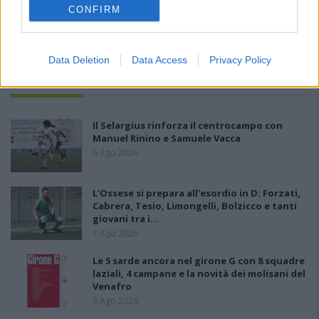
CONFIRM
Data Deletion
Data Access
Privacy Policy
PIÙ LETTI OGGI
Il Selargius rinforza il centrocampo con
Manuel Rinino e Samuele Vacca
6 Ago 2026
L'Ossese si prepara all'esordio in D: Forzati,
Cabrera, Tesio, Limongelli, Bolzicco e tanti
giovani tra i…
7 Ago 2026
Le 5 sarde ancora nel girone G con 8 squadre
laziali, 4 campane e la novità dei molisani del
Venafro
6 Ago 2026