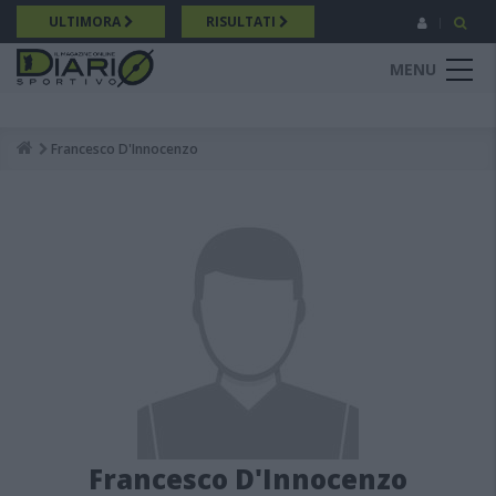
Salta
ULTIMORA
RISULTATI
al
contenuto
MENU
principale
Francesco D'Innocenzo
Breadcrumb
Francesco D'Innocenzo