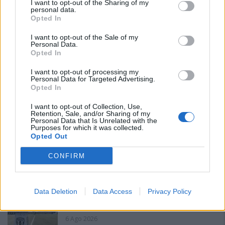
I want to opt-out of the Sharing of my
personal data.
Opted In
I want to opt-out of the Sale of my
Personal Data.
Opted In
PIÙ LETTI OGGI
I want to opt-out of processing my
Personal Data for Targeted Advertising.
Opted In
Il Selargius rinforza il centrocampo con
I want to opt-out of Collection, Use,
Manuel Rinino e Samuele Vacca
Retention, Sale, and/or Sharing of my
Personal Data that Is Unrelated with the
6 Ago 2026
Purposes for which it was collected.
Opted Out
Le 5 sarde ancora nel girone G con 8 squadre
CONFIRM
laziali, 4 campane e la novità dei molisani del
Venafro
6 Ago 2026
Data Deletion
Data Access
Privacy Policy
Coppa Italia: Aranova-Ossese il 23, i derby
Budoni-Latte Dolce e COS-Monastir il 30
6 Ago 2026