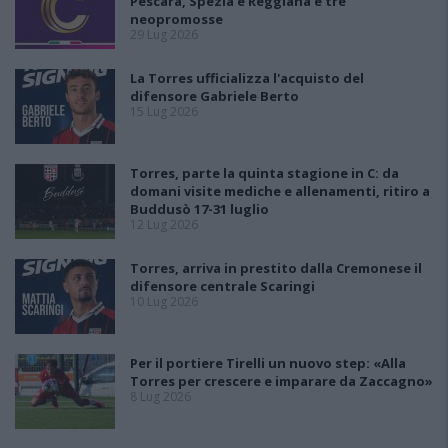
Pescara, Spezia e Reggiana e tre
neopromosse
29 Lug 2026
La Torres ufficializza l'acquisto del
difensore Gabriele Berto
15 Lug 2026
Torres, parte la quinta stagione in C: da
domani visite mediche e allenamenti, ritiro a
Buddusò 17-31 luglio
12 Lug 2026
Torres, arriva in prestito dalla Cremonese il
difensore centrale Scaringi
10 Lug 2026
Per il portiere Tirelli un nuovo step: «Alla
Torres per crescere e imparare da Zaccagno»
8 Lug 2026