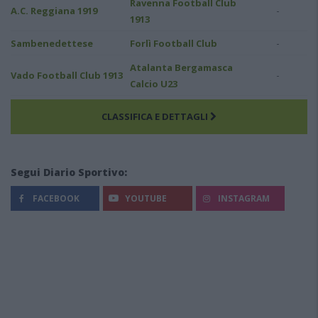
Ravenna Football Club
-
A.C. Reggiana 1919
1913
-
Sambenedettese
Forlì Football Club
Atalanta Bergamasca
-
Vado Football Club 1913
Calcio U23
CLASSIFICA E DETTAGLI
Segui Diario Sportivo:
FACEBOOK
YOUTUBE
INSTAGRAM