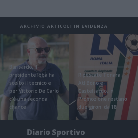
ARCHIVIO ARTICOLI IN EVIDENZA
Barisardo, il
presidente Ibba ha
Ripescate Tonara,
scelto il tecnico e
Atl Bono e
per Vittorio De Carlo
Castelsardo, in
c'è una seconda
Promozione restano
chance
due gironi da 18
Diario Sportivo