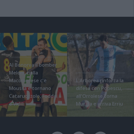
Al Bonorva il bomber
Meloni, nella
Macomerese c'è
L'Arborea rinforza la
Moussa e tornano
difesa con Popescu,
Cataruozzolo, Foddai
all'Orrolese torna
e Vidili
Murgia e arriva Erriu