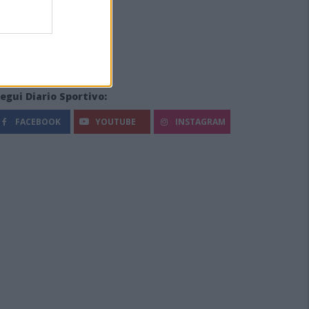
egui Diario Sportivo:
FACEBOOK
YOUTUBE
INSTAGRAM