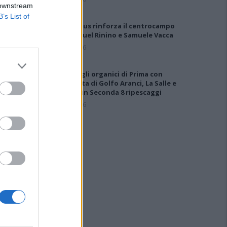
 downstream
B’s List of
Il Selargius rinforza il centrocampo
con Manuel Rinino e Samuele Vacca
6 Ago 2026
Definiti gli organici di Prima con
l'aggiunta di Golfo Aranci, La Salle e
Ottava, in Seconda 8 ripescaggi
7 Ago 2026