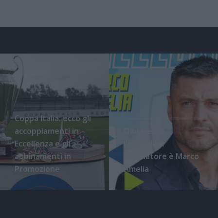
Coppa Italia: ecco gli
accoppiamenti in
Olbia, ecco
Eccellenza e gli
l'ufficialità:
abbinamenti in
l'allenatore è Marco
Promozione
Amelia