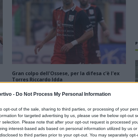
P
Gran colpo dell'Ossese, per la difesa c'è l'ex
Torres Riccardo Idda
7 Ago 2026
rtivo -
Do Not Process My Personal Information
L'Ossese piazza un gran colpo per rinforzare la difesa e
prende Riccardo Idda, difensore algherese classe 1988 che
to opt-out of the sale, sharing to third parties, or processing of your per
ha concluso il triennio alla Torres (59 presenze) e, di fatto, la
formation for targeted advertising by us, please use the below opt-out s
sua lunga…
r selection. Please note that after your opt-out request is processed y
eing interest-based ads based on personal information utilized by us or
L'Ossese si prepara all'esordio in D:
disclosed to third parties prior to your opt-out. You may separately opt-