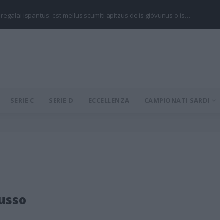
 regalai ispantus: est mellus scumiti apitzus de is giòvunus o is…
SERIE C
SERIE D
ECCELLENZA
CAMPIONATI SARDI
usso