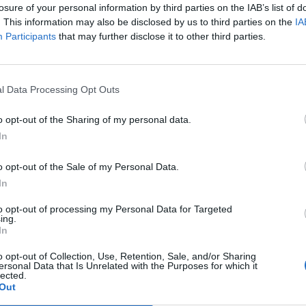
Forzati, Cabrera, Tesio, Limongelli,
losure of your personal information by third parties on the IAB’s list of
Bolzicco e tanti giovani tra i volti
. This information may also be disclosed by us to third parties on the
IA
nuovi
Participants
that may further disclose it to other third parties.
7 Ago 2026
Le 5 sarde ancora nel girone G con 8
squadre laziali, 4 campane e la novità
l Data Processing Opt Outs
dei molisani del Venafro
6 Ago 2026
o opt-out of the Sharing of my personal data.
In
Latte Dolce, Luigi Piredda il primo dei
confermati
o opt-out of the Sale of my Personal Data.
4 Ago 2026
In
to opt-out of processing my Personal Data for Targeted
a
Lnd, il nodo ripescaggi non si
ing.
D
scioglie: rinviate al 5 agosto le
In
ammissioni
3 Ago 2026
o opt-out of Collection, Use, Retention, Sale, and/or Sharing
ersonal Data that Is Unrelated with the Purposes for which it
lected.
Out