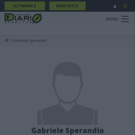
Salta
ULTIMORA
RISULTATI
al
contenuto
MENU
principale
Gabriele Sperandio
Breadcrumb
Gabriele Sperandio