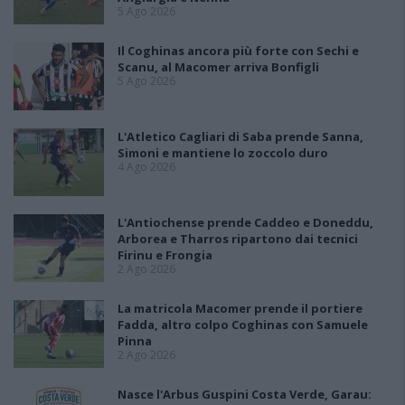
5 Ago 2026
Il Coghinas ancora più forte con Sechi e
Scanu, al Macomer arriva Bonfigli
5 Ago 2026
L'Atletico Cagliari di Saba prende Sanna,
Simoni e mantiene lo zoccolo duro
4 Ago 2026
L'Antiochense prende Caddeo e Doneddu,
Arborea e Tharros ripartono dai tecnici
Firinu e Frongia
2 Ago 2026
La matricola Macomer prende il portiere
Fadda, altro colpo Coghinas con Samuele
Pinna
2 Ago 2026
Nasce l'Arbus Guspini Costa Verde, Garau: