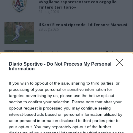
«Vogliamo rappresentare con orgoglio
l’intero territorio»
31 Lug 2026
Il Sant'Elena si riprende il difensore Mancusi
28 Lug 2026
Al Castiadas tornano Caboni e Melis, l'Uta
Calcio prende anche Atzori e Siddu
25 Lug 2026
Diario Sportivo -
Do Not Process My Personal
Information
If you wish to opt-out of the sale, sharing to third parties, or
processing of your personal or sensitive information for
targeted advertising by us, please use the below opt-out
section to confirm your selection. Please note that after your
opt-out request is processed you may continue seeing
interest-based ads based on personal information utilized by
us or personal information disclosed to third parties prior to
your opt-out. You may separately opt-out of the further
disclosure of your personal information by third parties on the