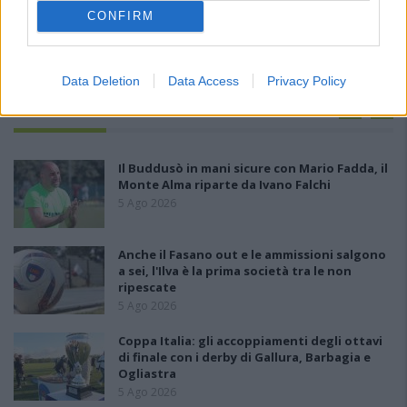
CONFIRM
Data Deletion
Data Access
Privacy Policy
PIÙ LETTI OGGI
Il Buddusò in mani sicure con Mario Fadda, il
Monte Alma riparte da Ivano Falchi
5 Ago 2026
Anche il Fasano out e le ammissioni salgono
a sei, l'Ilva è la prima società tra le non
ripescate
5 Ago 2026
Coppa Italia: gli accoppiamenti degli ottavi
di finale con i derby di Gallura, Barbagia e
Ogliastra
5 Ago 2026