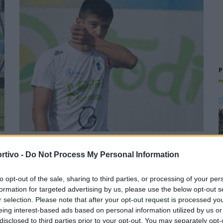
P
Il Tertenia fa un gran colpo e riporta a casa
rtivo -
Do Not Process My Personal Information
Mattia Floris dopo 15 anni di serie D
22 Lug 2026
to opt-out of the sale, sharing to third parties, or processing of your per
formation for targeted advertising by us, please use the below opt-out s
Sarà una delle favorite per il salto in Promozione. La
r selection. Please note that after your opt-out request is processed y
campagna acquisti del Tertenia è senz'altro faraonica per la
eing interest-based ads based on personal information utilized by us or
categoria e l'ultimo colpo degli ogliastrini fa rumore perché a
disclosed to third parties prior to your opt-out. You may separately opt-
rinforzare la…