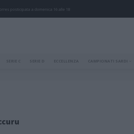
Torres posticipata a domenica 16 alle 18
SERIE C
SERIE D
ECCELLENZA
CAMPIONATI SARDI
ccuru