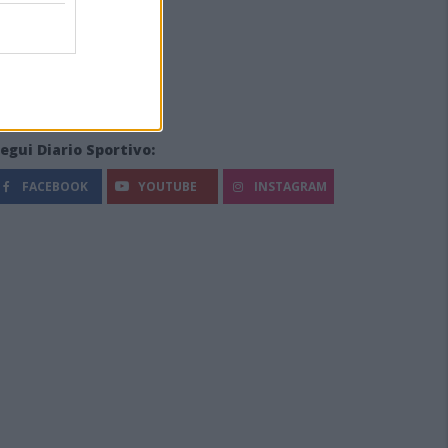
egui Diario Sportivo:
FACEBOOK
YOUTUBE
INSTAGRAM