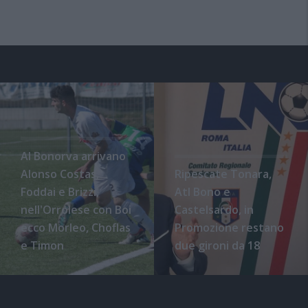
Al Bonorva arrivano
Alonso Costas,
Ripescate Tonara,
Foddai e Brizzi,
Atl Bono e
nell'Orrolese con Boi
Castelsardo, in
ecco Morleo, Choflas
Promozione restano
e Timon
due gironi da 18