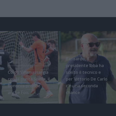
Barisardo, il
presidente Ibba ha
Colpo Villamassargia
scelto il tecnico e
con la punta Suella, il
per Vittorio De Carlo
Bonorva prende
c'è una seconda
anche Fois
chance