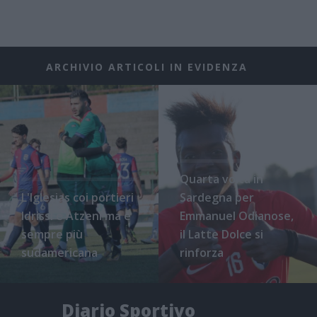
ARCHIVIO ARTICOLI IN EVIDENZA
Quarta volta in
L'Iglesias coi portieri
Sardegna per
Idrissi e Atzeni ma è
Emmanuel Odianose,
sempre più
il Latte Dolce si
sudamericana
rinforza
Diario Sportivo