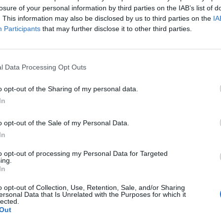
losure of your personal information by third parties on the IAB’s list of
. This information may also be disclosed by us to third parties on the
IA
Il Pirri si riaffida alle mani esperte di
Participants
that may further disclose it to other third parties.
Busanca: «Ė il ritorno a una storia
d’amore rimasta solo in pausa»
2 Giu 2026
l Data Processing Opt Outs
l
Primu Categoria: is de su Fonne e is
de s'Antiochense s'ant a isfidai in sa
o opt-out of the Sharing of my personal data.
partida finali po custa stagioni; chini
In
bincit at a podi bisai s'artziada in su
campionau de sa Promotzioni
o opt-out of the Sale of my Personal Data.
28 Mag 2026
In
L'Antiochense all'atto finale, Piras: «Il
to opt-out of processing my Personal Data for Targeted
Fonni è forte, batterlo sarebbe
ing.
l'ennesima impresa dei miei ragazzi»
In
26 Mag 2026
o opt-out of Collection, Use, Retention, Sale, and/or Sharing
ersonal Data that Is Unrelated with the Purposes for which it
lected.
s
Playoff: blitz esterni per Antiochense
Out
e Fonni, la finalissima è loro