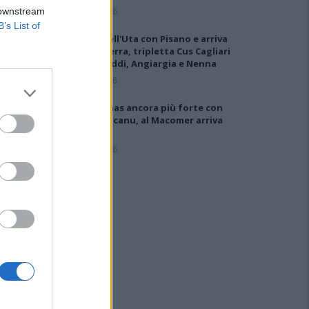
5 Ago 2026
 downstream
B’s List of
Colpo dell'Uta con Pisano e arriva
anche Serra, tripletta Cus Cagliari
con Piroddi, Angiargia e Nenna
5 Ago 2026
Il Coghinas ancora più forte con
Sechi e Scanu, al Macomer arriva
Bonfigli
5 Ago 2026