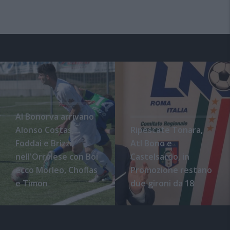
Al Bonorva arrivano
Alonso Costas,
Ripescate Tonara,
Foddai e Brizzi,
Atl Bono e
nell'Orrolese con Boi
Castelsardo, in
ecco Morleo, Choflas
Promozione restano
e Timon
due gironi da 18