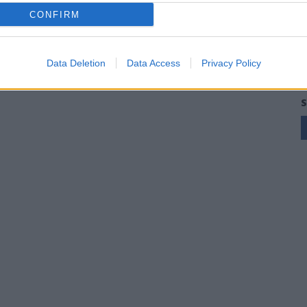
Nuorese, parte la programmazione:
CONFIRM
Francesco Cattide è il nuovo tecnico
29 Lug 2026
Data Deletion
Data Access
Privacy Policy
S