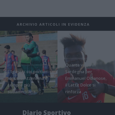
ARCHIVIO ARTICOLI IN EVIDENZA
Quarta volta in
L'Iglesias coi portieri
Sardegna per
Idrissi e Atzeni ma è
Emmanuel Odianose,
sempre più
il Latte Dolce si
sudamericana
rinforza
Diario Sportivo