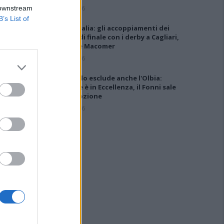
5 Ago 2026
 downstream
B’s List of
Coppa Italia: gli accoppiamenti dei
16esimi di finale con i derby a Cagliari,
Sassari e Macomer
5 Ago 2026
Il CR sardo esclude anche l'Olbia:
l'Usinese è in Eccellenza, il Fonni sale
in Promozione
5 Ago 2026