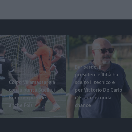
Barisardo, il
presidente Ibba ha
Colpo Villamassargia
scelto il tecnico e
con la punta Suella, il
per Vittorio De Carlo
Bonorva prende
c'è una seconda
anche Fois
chance