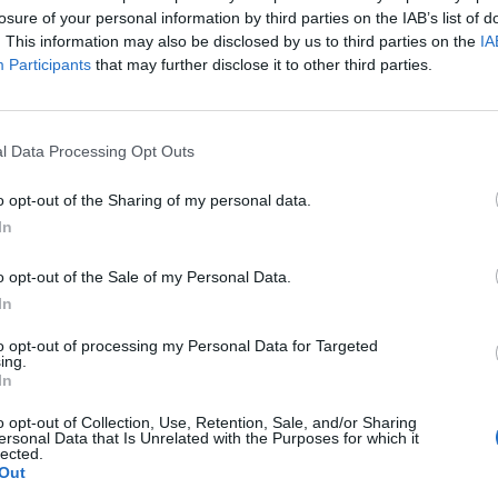
settembre, il Comitato Regionale ufficializza anche le date
losure of your personal information by third parties on the IAB’s list of
della Coppa Italia in programma domenica 30 agosto
. This information may also be disclosed by us to third parties on the
IA
(andata) e domenica 6…
Participants
that may further disclose it to other third parties.
Caos Tempio, Sechi lascia: «Il mio
l Data Processing Opt Outs
impegno finisce qui, troppe
complicazioni coi problemi extra
calcio»
o opt-out of the Sharing of my personal data.
In
2 Ago 2026
Colpo del Tortolì: arriva il
o opt-out of the Sale of my Personal Data.
centrocampista figlio d'arte Bruno
In
Conti
1 Ago 2026
to opt-out of processing my Personal Data for Targeted
ing.
In
Carbonia, l'ex presidente Canu:
«Lasciai i soldi per pagare le
vertenze, Meloni si assuma le
o opt-out of Collection, Use, Retention, Sale, and/or Sharing
ersonal Data that Is Unrelated with the Purposes for which it
responsabilità»
lected.
Out
31 Lug 2026