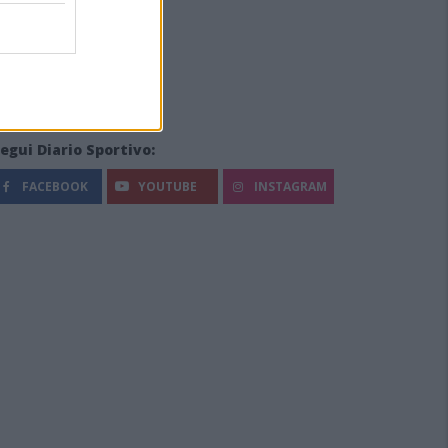
egui Diario Sportivo:
FACEBOOK
YOUTUBE
INSTAGRAM