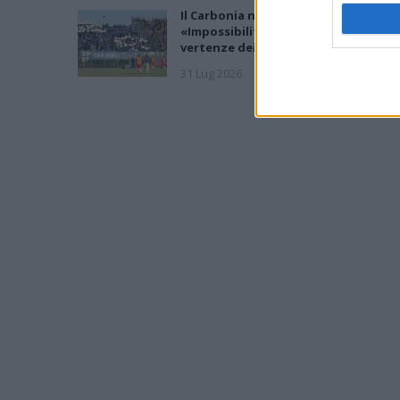
Il Carbonia non si iscrive, Meloni:
«Impossibilitati nel far fronte alle
vertenze dei giocatori»
31 Lug 2026