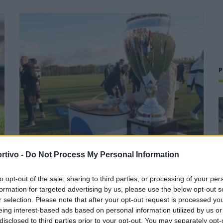
P
rtivo -
Do Not Process My Personal Information
Coppa Italia: gli accoppiamenti degli ottavi di
finale con i derby di Gallura, Barbagia e
to opt-out of the sale, sharing to third parties, or processing of your per
Ogliastra
formation for targeted advertising by us, please use the below opt-out s
r selection. Please note that after your opt-out request is processed y
5 Ago 2026
eing interest-based ads based on personal information utilized by us or
disclosed to third parties prior to your opt-out. You may separately opt-
Con il campionato di Eccellenza che avrà inizio domenica 13