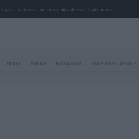
 regalai ispantus: est mellus scumiti apitzus de is giòvunus o is…
SERIE C
SERIE D
ECCELLENZA
CAMPIONATI SARDI