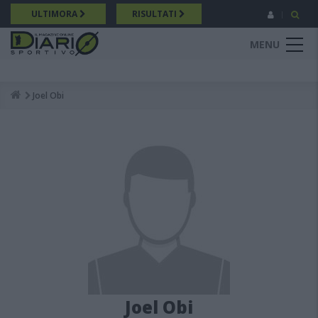
Salta
ULTIMORA
RISULTATI
al
contenuto
MENU
principale
Joel Obi
Breadcrumb
Joel Obi