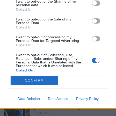
I want to opt-out of the Sharing of my
personal data.
Opted In
I want to opt-out of the Sale of my
Personal Data.
Opted In
PIÙ LETTI OGGI
I want to opt-out of processing my
Personal Data for Targeted Advertising.
Opted In
Amichevole Ossese: 3-1 al Cagliari Primavera,
I want to opt-out of Collection, Use,
doppietta di Tapparello
Retention, Sale, and/or Sharing of my
Personal Data that Is Unrelated with the
8 Ago 2026
Purposes for which it was collected.
Opted Out
Il Latte Dolce prende Dumani dalla Torres,
CONFIRM
Mascia, Sorgente, Lopes, Limberti e Cherchi
gli altri acquisti
8 Ago 2026
Data Deletion
Data Access
Privacy Policy
Latte Dolce, che rivoluzione: addio a 23
giocatori della scorsa stagione
9 Ago 2024