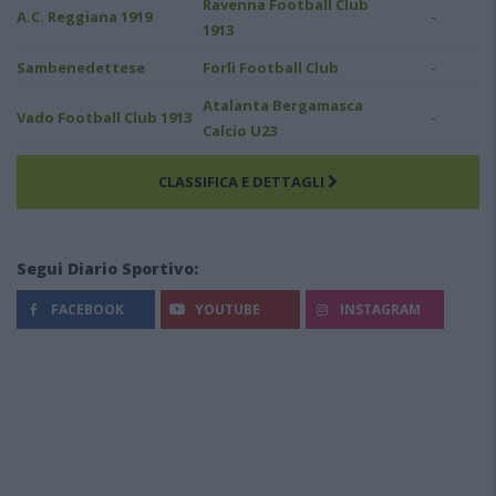
Ravenna Football Club
-
A.C. Reggiana 1919
1913
-
Sambenedettese
Forlì Football Club
Atalanta Bergamasca
-
Vado Football Club 1913
Calcio U23
CLASSIFICA E DETTAGLI
Segui Diario Sportivo:
FACEBOOK
YOUTUBE
INSTAGRAM