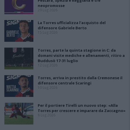
Pescara, Spezia e Reggiana e tre
neopromosse
29 Lug 2026
La Torres ufficializza l'acquisto del
difensore Gabriele Berto
15 Lug 2026
Torres, parte la quinta stagione in C: da
domani visite mediche e allenamenti, ritiro a
Buddusò 17-31 luglio
12 Lug 2026
Torres, arriva in prestito dalla Cremonese il
difensore centrale Scaringi
10 Lug 2026
Per il portiere Tirelli un nuovo step: «Alla
Torres per crescere e imparare da Zaccagno»
8 Lug 2026