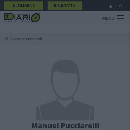
Salta
ULTIMORA
RISULTATI
al
contenuto
MENU
principale
Manuel Pucciarelli
Breadcrumb
Manuel Pucciarelli