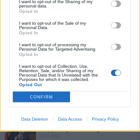
I want to opt-out of the Sharing of my
personal data.
Opted In
I want to opt-out of the Sale of my
Personal Data.
Opted In
PIÙ LETTI OGGI
I want to opt-out of processing my
Personal Data for Targeted Advertising.
Opted In
Amichevole Ossese: 3-1 al Cagliari Primavera,
I want to opt-out of Collection, Use,
doppietta di Tapparello
Retention, Sale, and/or Sharing of my
Personal Data that Is Unrelated with the
8 Ago 2026
Purposes for which it was collected.
Opted Out
Il Latte Dolce prende Dumani dalla Torres,
CONFIRM
Mascia, Sorgente, Lopes, Limberti e Cherchi
gli altri acquisti
8 Ago 2026
Data Deletion
Data Access
Privacy Policy
DPCM 3 dicembre, per il calcio dilettantistico
stop prolungato fino al 15 gennaio 2021
3 Dic 2020