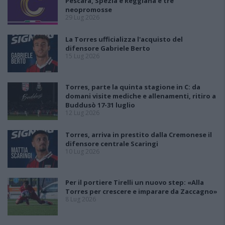
Pescara, Spezia e Reggiana e tre
neopromosse
29 Lug 2026
La Torres ufficializza l'acquisto del
difensore Gabriele Berto
15 Lug 2026
Torres, parte la quinta stagione in C: da
domani visite mediche e allenamenti, ritiro a
Buddusò 17-31 luglio
12 Lug 2026
Torres, arriva in prestito dalla Cremonese il
difensore centrale Scaringi
10 Lug 2026
Per il portiere Tirelli un nuovo step: «Alla
Torres per crescere e imparare da Zaccagno»
8 Lug 2026