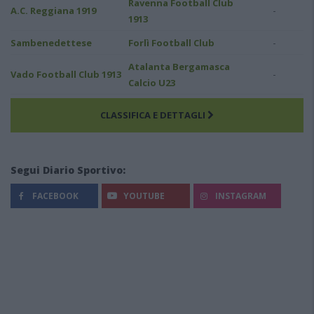
Ravenna Football Club
-
A.C. Reggiana 1919
1913
-
Sambenedettese
Forlì Football Club
Atalanta Bergamasca
-
Vado Football Club 1913
Calcio U23
CLASSIFICA E DETTAGLI
Segui Diario Sportivo:
FACEBOOK
YOUTUBE
INSTAGRAM