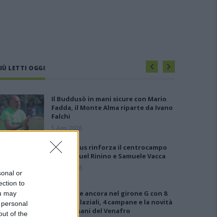
IÙ LETTI OGGI
Il Buddusò in mani sicure con Mario
Fadda, il Monte Alma riparte da Ivano
Falchi
5 Ago 2026
Il Selargius rinforza il centrocampo
con Manuel Rinino e Samuele Vacca
6 Ago 2026
sonal or
ection to
Le 5 sarde ancora nel girone G con 8
ou may
squadre laziali, 4 campane e la novità
 personal
dei molisani del Venafro
out of the