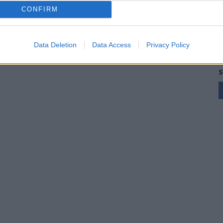
e Fonni, la finalissima è loro
CONFIRM
25 Mag 2026
Data Deletion
Data Access
Privacy Policy
S