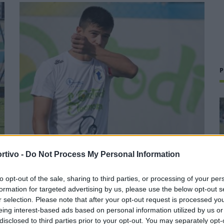
P
rtivo -
Do Not Process My Personal Information
Il Tertenia fa un gran colpo e riporta a casa
Mattia Floris dopo 15 anni di serie D
to opt-out of the sale, sharing to third parties, or processing of your per
22 Lug 2026
formation for targeted advertising by us, please use the below opt-out s
r selection. Please note that after your opt-out request is processed y
Sarà una delle favorite per il salto in Promozione. La
eing interest-based ads based on personal information utilized by us or
campagna acquisti del Tertenia è senz'altro faraonica per la
disclosed to third parties prior to your opt-out. You may separately opt-
categoria e l'ultimo colpo degli ogliastrini fa rumore perché a