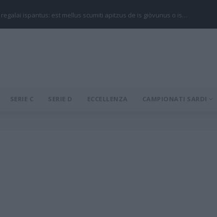
 regalai ispantus: est mellus scumiti apitzus de is giòvunus o is…
SERIE C
SERIE D
ECCELLENZA
CAMPIONATI SARDI
a