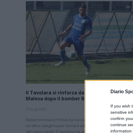
Diario Spo
Il Tavolara si rinforza dall'Eccellenza: preso
Malesa dopo il bomber Balde
If you wish 
23 Lug 2026
sensitive in
confirm you
Neopromossa in Prima ma con la voglia di scalare ancora
continue se
un'altra categoria per tornare ad essere una protagonista
information 
del calcio sardo. Il Tavolara ha vinto il campionato di