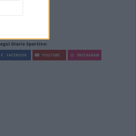
egui Diario Sportivo:
FACEBOOK
YOUTUBE
INSTAGRAM