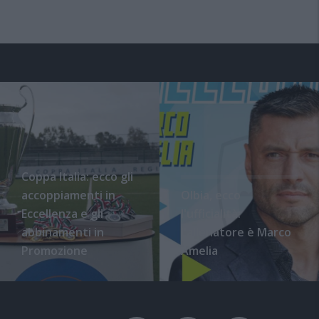
Coppa Italia: ecco gli
accoppiamenti in
Olbia, ecco
Eccellenza e gli
l'ufficialità:
abbinamenti in
l'allenatore è Marco
Promozione
Amelia