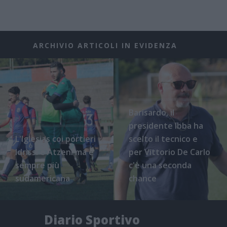
ARCHIVIO ARTICOLI IN EVIDENZA
Barisardo, il
presidente Ibba ha
L'Iglesias coi portieri
scelto il tecnico e
Idrissi e Atzeni ma è
per Vittorio De Carlo
sempre più
c'è una seconda
sudamericana
chance
Diario Sportivo