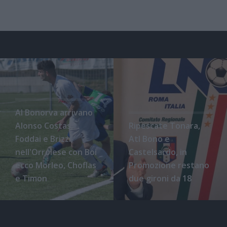
Al Bonorva arrivano
Alonso Costas,
Ripescate Tonara,
Foddai e Brizzi,
Atl Bono e
nell'Orrolese con Boi
Castelsardo, in
ecco Morleo, Choflas
Promozione restano
e Timon
due gironi da 18