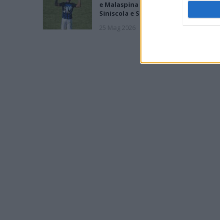
e Malaspina salve, Bariese, Barumini,
Siniscola e Sennori in Seconda
25 Mag 2026