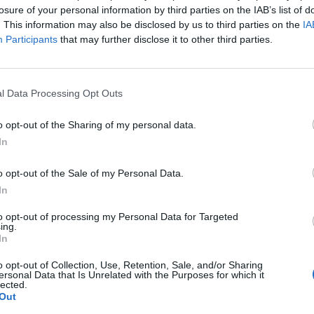
losure of your personal information by third parties on the IAB’s list of
rinforzare la…
. This information may also be disclosed by us to third parties on the
IA
Participants
that may further disclose it to other third parties.
Il Pirri si riaffida alle mani esperte di
Busanca: «Ė il ritorno a una storia
d’amore rimasta solo in pausa»
2 Giu 2026
l Data Processing Opt Outs
o opt-out of the Sharing of my personal data.
l
Primu Categoria: is de su Fonne e is
de s'Antiochense s'ant a isfidai in sa
In
partida finali po custa stagioni; chini
bincit at a podi bisai s'artziada in su
o opt-out of the Sale of my Personal Data.
campionau de sa Promotzioni
In
28 Mag 2026
to opt-out of processing my Personal Data for Targeted
L'Antiochense all'atto finale, Piras: «Il
ing.
Fonni è forte, batterlo sarebbe
In
l'ennesima impresa dei miei ragazzi»
o opt-out of Collection, Use, Retention, Sale, and/or Sharing
26 Mag 2026
ersonal Data that Is Unrelated with the Purposes for which it
lected.
Out
s
Playoff: blitz esterni per Antiochense