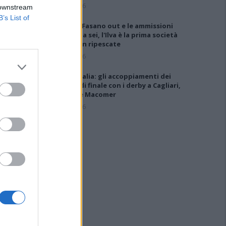
6 Ago 2026
 downstream
B’s List of
Anche il Fasano out e le ammissioni
salgono a sei, l'Ilva è la prima società
tra le non ripescate
5 Ago 2026
Coppa Italia: gli accoppiamenti dei
16esimi di finale con i derby a Cagliari,
Sassari e Macomer
5 Ago 2026