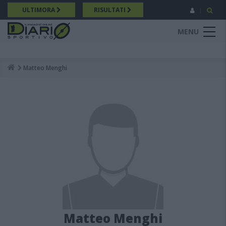
Salta
ULTIMORA
RISULTATI
al
contenuto
MENU
principale
Matteo Menghi
Breadcrumb
Matteo Menghi