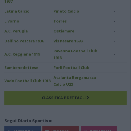
1937
-
Latina Calcio
Pineto Calcio
-
Livorno
Torres
-
A.C. Perugia
Ostiamare
-
Delfino Pescara 1936
Vis Pesaro 1898
Ravenna Football Club
-
A.C. Reggiana 1919
1913
-
Sambenedettese
Forlì Football Club
Atalanta Bergamasca
-
Vado Football Club 1913
Calcio U23
CLASSIFICA E DETTAGLI
Segui Diario Sportivo: