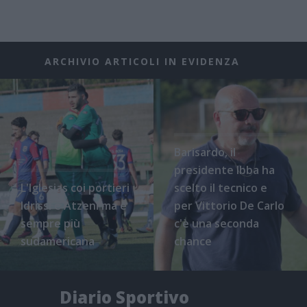
ARCHIVIO ARTICOLI IN EVIDENZA
Barisardo, il
presidente Ibba ha
L'Iglesias coi portieri
scelto il tecnico e
Idrissi e Atzeni ma è
per Vittorio De Carlo
sempre più
c'è una seconda
sudamericana
chance
Diario Sportivo