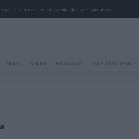
 regalai ispantus: est mellus scumiti apitzus de is giòvunus o is…
SERIE C
SERIE D
ECCELLENZA
CAMPIONATI SARDI
a