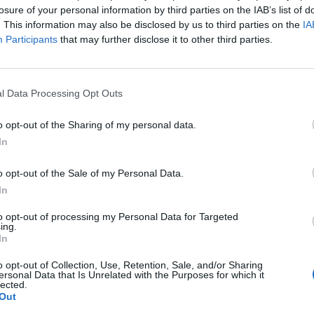
losure of your personal information by third parties on the IAB’s list of
1
Con l'apertura dei tesseramenti dei calciatori a partire dall'1
. This information may also be disclosed by us to third parties on the
IA
luglio, inizia ufficialmente la stagione 2026-27 e per le
Participants
that may further disclose it to other third parties.
e
squadre di Promozione girone B arrivano anche le chiusure
delle trattative…
l Data Processing Opt Outs
Colpo dell'Uta con Pisano e arriva
,
anche Serra, tripletta Cus Cagliari
con Piroddi, Angiargia e Nenna
o opt-out of the Sharing of my personal data.
5 Ago 2026
In
L'Atletico Cagliari di Saba prende
o opt-out of the Sale of my Personal Data.
Sanna, Simoni e mantiene lo zoccolo
In
duro
4 Ago 2026
to opt-out of processing my Personal Data for Targeted
ing.
La matricola Macomer prende il
In
portiere Fadda, altro colpo Coghinas
a
con Samuele Pinna
o opt-out of Collection, Use, Retention, Sale, and/or Sharing
ersonal Data that Is Unrelated with the Purposes for which it
2 Ago 2026
lected.
Out
Il Sant'Elena si riprende il difensore