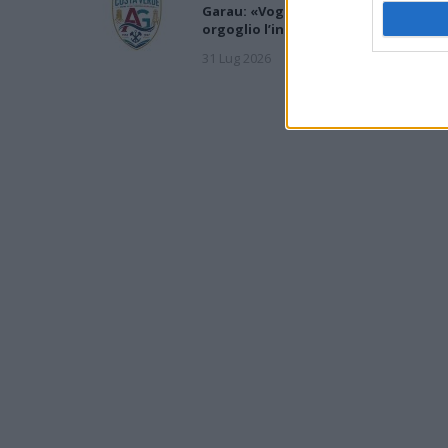
Garau: «Vogliamo rappresentare co
orgoglio l’intero territorio»
31 Lug 2026