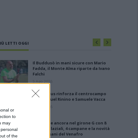
IÙ LETTI OGGI
Il Buddusò in mani sicure con Mario
Fadda, il Monte Alma riparte da Ivano
Falchi
5 Ago 2026
Il Selargius rinforza il centrocampo
con Manuel Rinino e Samuele Vacca
6 Ago 2026
sonal or
ection to
Le 5 sarde ancora nel girone G con 8
ou may
squadre laziali, 4 campane e la novità
 personal
dei molisani del Venafro
out of the