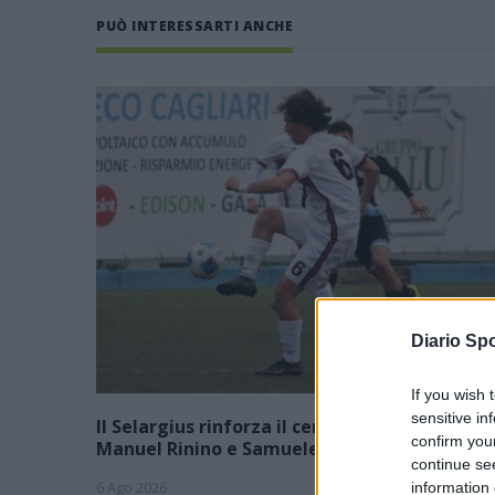
PUÒ INTERESSARTI ANCHE
Diario Spo
If you wish 
sensitive in
Il Selargius rinforza il centrocampo con
confirm you
Manuel Rinino e Samuele Vacca
continue se
6 Ago 2026
information 