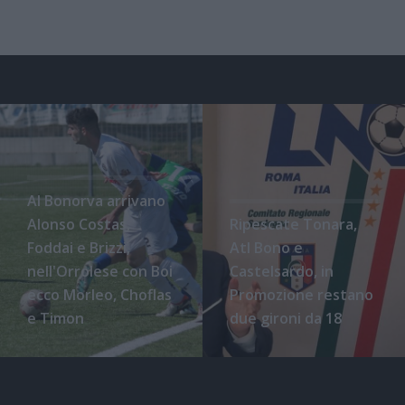
Al Bonorva arrivano
Alonso Costas,
Ripescate Tonara,
Foddai e Brizzi,
Atl Bono e
nell'Orrolese con Boi
Castelsardo, in
ecco Morleo, Choflas
Promozione restano
e Timon
due gironi da 18