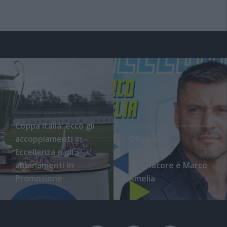
Coppa Italia: ecco gli
accoppiamenti in
Olbia, ecco
Eccellenza e gli
l'ufficialità:
abbinamenti in
l'allenatore è Marco
Promozione
Amelia