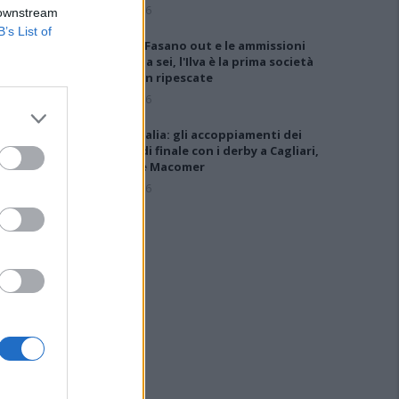
6 Ago 2026
 downstream
B’s List of
Anche il Fasano out e le ammissioni
salgono a sei, l'Ilva è la prima società
tra le non ripescate
5 Ago 2026
Coppa Italia: gli accoppiamenti dei
16esimi di finale con i derby a Cagliari,
Sassari e Macomer
5 Ago 2026