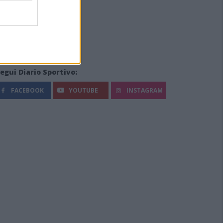
egui Diario Sportivo:
FACEBOOK
YOUTUBE
INSTAGRAM