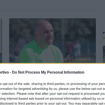
P
rtivo -
Do Not Process My Personal Information
to opt-out of the sale, sharing to third parties, or processing of your per
formation for targeted advertising by us, please use the below opt-out s
Il Buddusò in mani sicure con Mario Fadda, il
r selection. Please note that after your opt-out request is processed y
Monte Alma riparte da Ivano Falchi
eing interest-based ads based on personal information utilized by us or
5 Ago 2026
disclosed to third parties prior to your opt-out. You may separately opt-