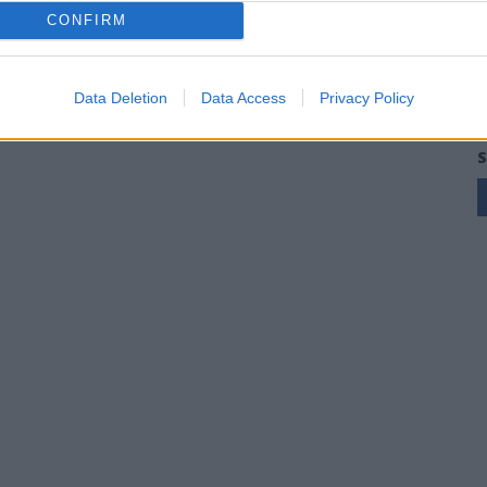
n
Mancusi
CONFIRM
28 Lug 2026
Data Deletion
Data Access
Privacy Policy
S