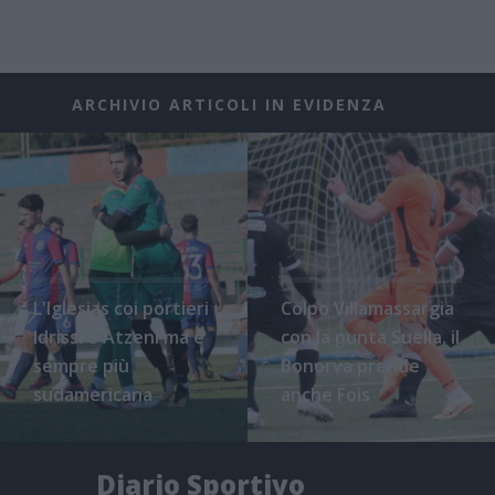
ARCHIVIO ARTICOLI IN EVIDENZA
L'Iglesias coi portieri
Colpo Villamassargia
Idrissi e Atzeni ma è
con la punta Suella, il
sempre più
Bonorva prende
sudamericana
anche Fois
Diario Sportivo