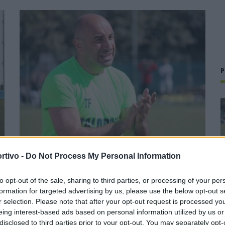
P
rtivo -
Do Not Process My Personal Information
Il Buddusò in mani sicure con Mario Fadda, il
Monte Alma riparte da Ivano Falchi
to opt-out of the sale, sharing to third parties, or processing of your per
formation for targeted advertising by us, please use the below opt-out s
5 Ago 2026
r selection. Please note that after your opt-out request is processed y
1
Con l'apertura dei tesseramenti dei calciatori a partire dall'1
eing interest-based ads based on personal information utilized by us or
luglio, inizia ufficialmente la stagione 2026-27 e per le
disclosed to third parties prior to your opt-out. You may separately opt-