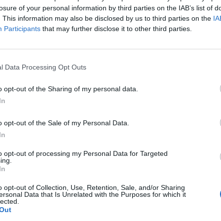
e
squadre di Promozione girone B arrivano anche le chiusure
losure of your personal information by third parties on the IAB’s list of
delle trattative…
. This information may also be disclosed by us to third parties on the
IA
Participants
that may further disclose it to other third parties.
Colpo dell'Uta con Pisano e arriva
,
anche Serra, tripletta Cus Cagliari
con Piroddi, Angiargia e Nenna
l Data Processing Opt Outs
5 Ago 2026
L'Atletico Cagliari di Saba prende
o opt-out of the Sharing of my personal data.
Sanna, Simoni e mantiene lo zoccolo
In
duro
4 Ago 2026
o opt-out of the Sale of my Personal Data.
In
La matricola Macomer prende il
portiere Fadda, altro colpo Coghinas
to opt-out of processing my Personal Data for Targeted
a
con Samuele Pinna
ing.
In
2 Ago 2026
o opt-out of Collection, Use, Retention, Sale, and/or Sharing
Il Sant'Elena si riprende il difensore
ersonal Data that Is Unrelated with the Purposes for which it
n
Mancusi
lected.
Out
28 Lug 2026