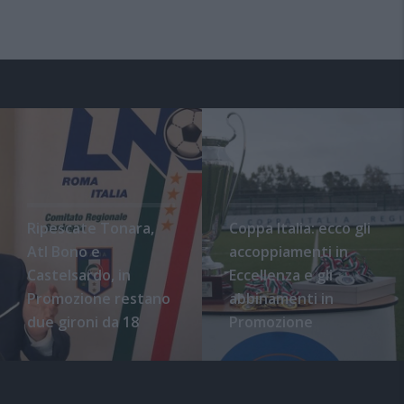
Ripescate Tonara,
Coppa Italia: ecco gli
Atl Bono e
accoppiamenti in
Castelsardo, in
Eccellenza e gli
Promozione restano
abbinamenti in
due gironi da 18
Promozione