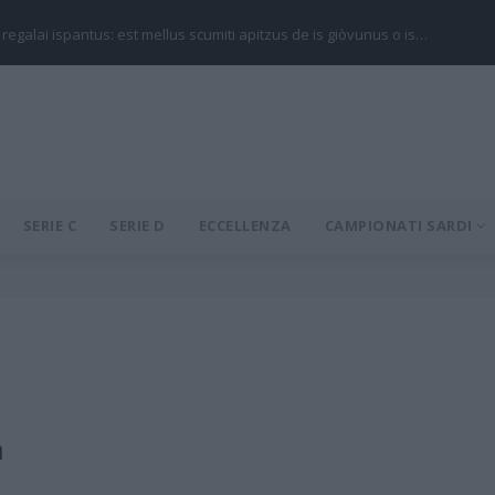
 regalai ispantus: est mellus scumiti apitzus de is giòvunus o is…
SERIE C
SERIE D
ECCELLENZA
CAMPIONATI SARDI
a