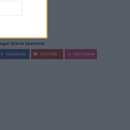
egui Diario Sportivo:
FACEBOOK
YOUTUBE
INSTAGRAM