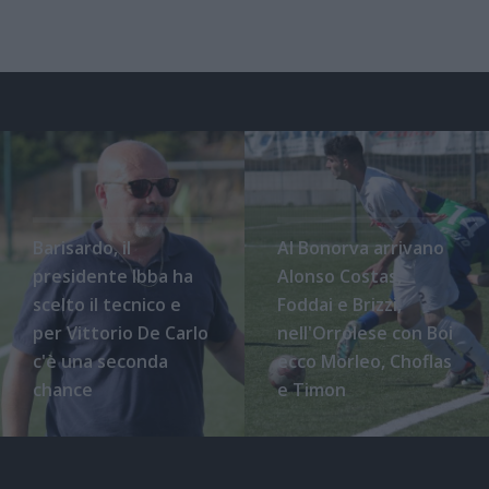
Barisardo, il
Al Bonorva arrivano
presidente Ibba ha
Alonso Costas,
scelto il tecnico e
Foddai e Brizzi,
per Vittorio De Carlo
nell'Orrolese con Boi
c'è una seconda
ecco Morleo, Choflas
chance
e Timon