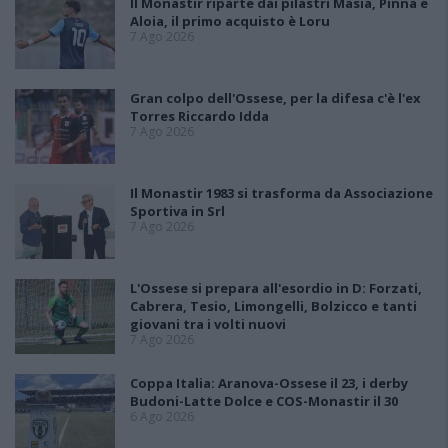
Il Monastir riparte dai pilastri Masia, Pinna e
Aloia, il primo acquisto è Loru
7 Ago 2026
Gran colpo dell'Ossese, per la difesa c'è l'ex
Torres Riccardo Idda
7 Ago 2026
Il Monastir 1983 si trasforma da Associazione
Sportiva in Srl
7 Ago 2026
L'Ossese si prepara all'esordio in D: Forzati,
Cabrera, Tesio, Limongelli, Bolzicco e tanti
giovani tra i volti nuovi
7 Ago 2026
Coppa Italia: Aranova-Ossese il 23, i derby
Budoni-Latte Dolce e COS-Monastir il 30
6 Ago 2026