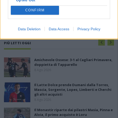
CONFIRM
Data Deletion
Data Access
Privacy Policy
PIÙ LETTI OGGI
Amichevole Ossese: 3-1 al Cagliari Primavera,
doppietta di Tapparello
8 Ago 2026
Il Latte Dolce prende Dumani dalla Torres,
Mascia, Sorgente, Lopes, Limberti e Cherchi
gli altri acquisti
8 Ago 2026
Il Monastir riparte dai pilastri Masia, Pinna e
Aloia, il primo acquisto è Loru