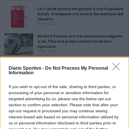
Le 5 sarde ancora nel girone G con 8 squadre
laziali, 4 campane e la novità dei molisani del
Venafro
6 Ago 2026
Anche il Fasano out e le ammissioni salgono
a sei, l'Ilva è la prima società tra le non
ripescate
5 Ago 2026
Latte Dolce, Luigi Piredda il primo dei
Diario Sportivo -
Do Not Process My Personal
confermati
Information
4 Ago 2026
If you wish to opt-out of the sale, sharing to third parties, or
processing of your personal or sensitive information for
targeted advertising by us, please use the below opt-out
section to confirm your selection. Please note that after your
opt-out request is processed you may continue seeing
interest-based ads based on personal information utilized by
us or personal information disclosed to third parties prior to
your opt-out. You may separately opt-out of the further