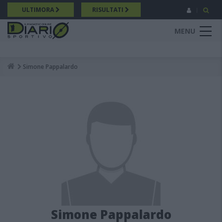
Salta
ULTIMORA
RISULTATI
al
contenuto
MENU
principale
Simone Pappalardo
Breadcrumb
Simone Pappalardo