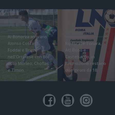
Al Bonorva arrivano
Alonso Costas,
Ripescate Tonara,
Foddai e Brizzi,
Atl Bono e
nell'Orrolese con Boi
Castelsardo, in
ecco Morleo, Choflas
Promozione restano
e Timon
due gironi da 18