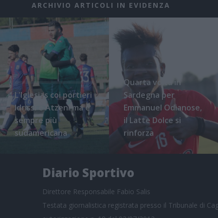
ARCHIVIO ARTICOLI IN EVIDENZA
Quarta volta in
L'Iglesias coi portieri
Sardegna per
Idrissi e Atzeni ma è
Emmanuel Odianose,
sempre più
il Latte Dolce si
sudamericana
rinforza
Diario Sportivo
Direttore Responsabile Fabio Salis
Testata giornalistica registrata presso il Tribunale di Cagl