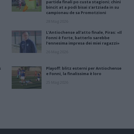
partida finali po custa stagioni; chini
bincit at a podi bisai s'artziada in su
campionau de sa Promotzioni
28 Mag 2026
L'Antiochense all'atto finale, Piras: «Il
Fonni è forte, batterlo sarebbe
l'ennesima impresa dei miei ragazzi»
26 Mag 2026
s
Playoff: blitz esterni per Antiochense
e Fonni, la finalissima è loro
25 Mag 2026