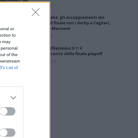
5 Ago 2026
Coppa Italia: gli accoppiamenti dei
16esimi di finale con i derby a Cagliari,
Sassari e Macomer
sonal or
ection to
5 Ago 2026
ou may
Ossese-Villasimius 3-1: il
 personal
videoracconto della finale playoff
out of the
14 Mag 2024
 downstream
B’s List of