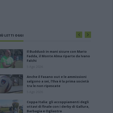
IÙ LETTI OGGI
Il Buddusò in mani sicure con Mario
Fadda, il Monte Alma riparte da Ivano
Falchi
5 Ago 2026
Anche il Fasano out e le ammissioni
salgono a sei, l'Ilva è la prima società
tra le non ripescate
5 Ago 2026
Coppa Italia: gli accoppiamenti degli
ottavi di finale con i derby di Gallura,
Barbagia e Ogliastra