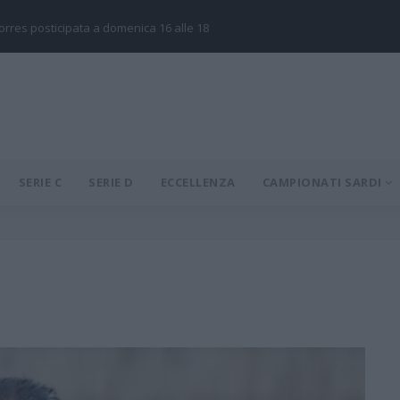
Torres posticipata a domenica 16 alle 18
SERIE C
SERIE D
ECCELLENZA
CAMPIONATI SARDI