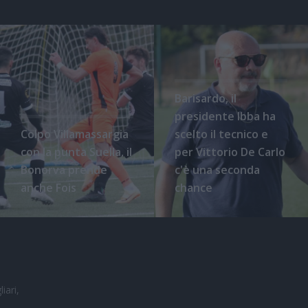
Barisardo, il
presidente Ibba ha
Colpo Villamassargia
scelto il tecnico e
con la punta Suella, il
per Vittorio De Carlo
Bonorva prende
c'è una seconda
anche Fois
chance
iari,