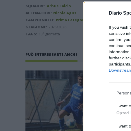
SQUADRE:
Arbus Calcio
ALLENATORI:
Nicola Agus
Diario Spo
CAMPIONATO:
Prima Categoria
STAGIONE:
2025/2026
If you wish 
sensitive in
TAGS:
13ª giornata
confirm you
continue se
information 
PUÒ INTERESSARTI ANCHE
further disc
participants
Downstream 
Persona
I want t
Opted 
I want t