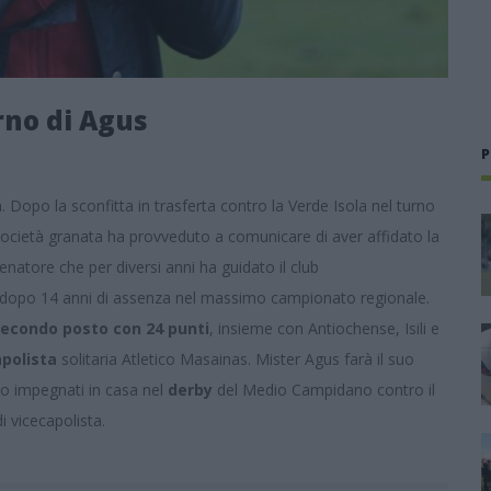
orno di Agus
P
 Dopo la sconfitta in trasferta contro la Verde Isola nel turno
a società granata ha provveduto a comunicare di aver affidato la
lenatore che per diversi anni ha guidato il club
 dopo 14 anni di assenza nel massimo campionato regionale.
econdo posto con 24 punti
, insieme con Antiochense, Isili e
apolista
solitaria Atletico Masainas. Mister Agus farà il suo
o impegnati in casa nel
derby
del Medio Campidano contro il
di vicecapolista.