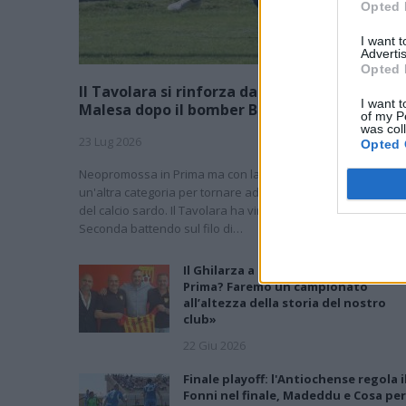
Opted 
I want 
Advertis
Opted 
Il Tavolara si rinforza dall'Eccellenza: preso
I want t
Malesa dopo il bomber Balde
of my P
was col
23 Lug 2026
Opted 
Neopromossa in Prima ma con la voglia di scalare ancora
un'altra categoria per tornare ad essere una protagonista
del calcio sardo. Il Tavolara ha vinto il campionato di
Seconda battendo sul filo di…
Il Ghilarza a caccia del riscatto: «La
Prima? Faremo un campionato
all’altezza della storia del nostro
club»
22 Giu 2026
Finale playoff: l'Antiochense regola i
Fonni nel finale, Madeddu e Cosa per