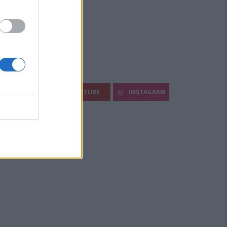
egui Diario Sportivo:
FACEBOOK
YOUTUBE
INSTAGRAM