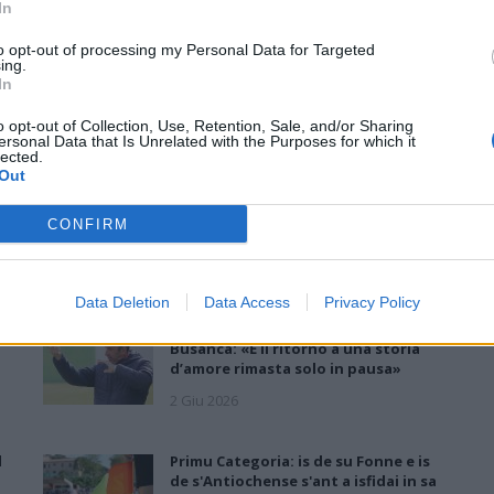
In
to opt-out of processing my Personal Data for Targeted
ing.
In
Il Tertenia fa un gran colpo e riporta a casa
o opt-out of Collection, Use, Retention, Sale, and/or Sharing
Mattia Floris dopo 15 anni di serie D
ersonal Data that Is Unrelated with the Purposes for which it
lected.
S
22 Lug 2026
Out
Sarà una delle favorite per il salto in Promozione. La
CONFIRM
campagna acquisti del Tertenia è senz'altro faraonica per la
categoria e l'ultimo colpo degli ogliastrini fa rumore perché a
rinforzare la…
Data Deletion
Data Access
Privacy Policy
Il Pirri si riaffida alle mani esperte di
Busanca: «Ė il ritorno a una storia
d’amore rimasta solo in pausa»
2 Giu 2026
l
Primu Categoria: is de su Fonne e is
de s'Antiochense s'ant a isfidai in sa