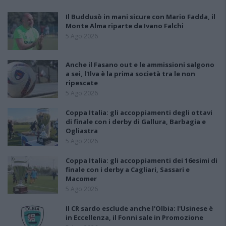
Il Buddusò in mani sicure con Mario Fadda, il
Monte Alma riparte da Ivano Falchi
5 Ago 2026
Anche il Fasano out e le ammissioni salgono
a sei, l'Ilva è la prima società tra le non
ripescate
5 Ago 2026
Coppa Italia: gli accoppiamenti degli ottavi
di finale con i derby di Gallura, Barbagia e
Ogliastra
5 Ago 2026
Coppa Italia: gli accoppiamenti dei 16esimi di
finale con i derby a Cagliari, Sassari e
Macomer
5 Ago 2026
Il CR sardo esclude anche l'Olbia: l'Usinese è
in Eccellenza, il Fonni sale in Promozione