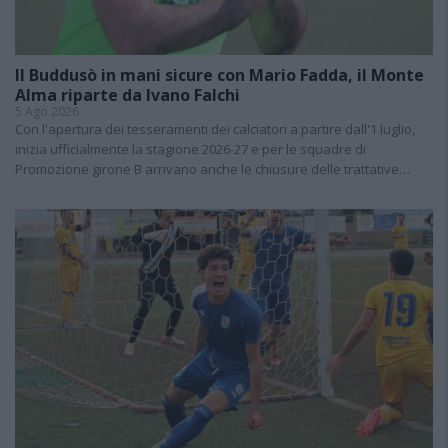
Il Buddusò in mani sicure con Mario Fadda, il Monte
Alma riparte da Ivano Falchi
5 Ago 2026
Con l'apertura dei tesseramenti dei calciatori a partire dall'1 luglio,
inizia ufficialmente la stagione 2026-27 e per le squadre di
Promozione girone B arrivano anche le chiusure delle trattative…