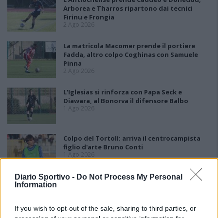
Arborea e Tharros ripartono dai tecnici
Firinu e Frongia
2 Ago 2026
La matricola Macomer prende il portiere
Fadda, altro colpo Coghinas con Samuele
Pinna
2 Ago 2026
L'Iglesias si rinforza con Papa Seck e
Diawara, al Bonorva il difensore Balbo
1 Ago 2026
Colpo del Tortolì: arriva il centrocampista
figlio d'arte Bruno Conti
1 Ago 2026
Diario Sportivo -
Do Not Process My Personal
L'Ossese in D con lo zoccolo duro: Di Pietro,
Information
Fancellu, Gueli, Nurra, Mainardi e Tapparello
30 Lug 2026
If you wish to opt-out of the sale, sharing to third parties, or