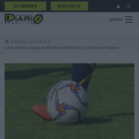
Salta
ULTIMORA
RISULTATI
al
contenuto
MENU
principale
Mercato
Serie D
Breadcrumb
L'Arzachena acquista il difensore Fabio Rossi, 27enne ex Pianese