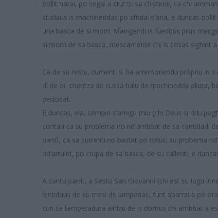
bollit narai, po segai a crutzu sa chistioni, ca chi ammanc
studaus is machineddas po sfridai s'aria, e duncas bolli
una basca de si morri. Manigendi is fueddus prus marigos
si morri de sa basca, mescamente chi is cosas sighint a 
Ca de su restu, cumenti si fia arremonendu pròpriu in s'a
dì de oi, chentza de cussa tialu de machinedda alluta, be
pertocat.
E duncas, eia, sèmpiri s'amigu miu (chi Deus si ddu pagh
contau ca su problema no nd'arribbat de sa cantidadi d
parrit, ca sa currenti no bastat po totus; su probema nd'ar
nd'arruint, po crupa de sa basca, de su callenti, e duncas
A cantu parrit, a Sesto San Giovanni (chi est su logu inno
bintiduus de su mesi de lampadas, funt abarraus po oras 
cun sa temperadura aintru de is domus chi arribbat a es