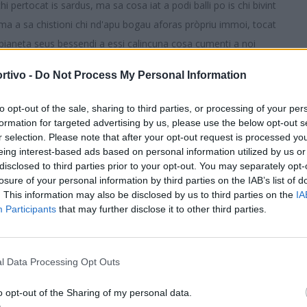
i pertocat is sardus, ma sa cosa iat a podi balli po is chi bivint
i; ma a sa chistioni chi nd'apu bogau aforas pròpriu immoi, tocat
e pianeta seus bessendi a essi calincuna cosa cumenti a noi
dus, giai giai otu miliardus e mesu, chi giai parrit una cosa
rtivo -
Do Not Process My Personal Information
a in su duamilla e ses festus ses miliardus e mesu de personas a
S
sa popolatzioni de su mundu s'est ammanniada, po su chi pertocat
to opt-out of the sale, sharing to third parties, or processing of your per
in prus de personas, a fai is contus gei eis a essi bonus
formation for targeted advertising by us, please use the below opt-out s
r selection. Please note that after your opt-out request is processed y
est craru, ca sa temperadura (sa temperadura de s'aria, megu a
eing interest-based ads based on personal information utilized by us or
 ballit, po sa temperadura de su mari puru) est sighendi a
disclosed to third parties prior to your opt-out. You may separately opt-
losure of your personal information by third parties on the IAB’s list of
. This information may also be disclosed by us to third parties on the
IA
Participants
that may further disclose it to other third parties.
ria (ddi naru diaici, isperendi ca nesciunu de bosatrus tengiat
giau, chi apu scerau) nc'est, custu est pagu ma seguru (nc'est
umenti si iat podi narai in campidanesu, mancai custu siat unu
l Data Processing Opt Outs
riu mi consillat ca si podit manigiai, e duncas, eia, apu apena
a de is cosas prus bonas, prus togas chi mi podint capitai in
o opt-out of the Sharing of my personal data.