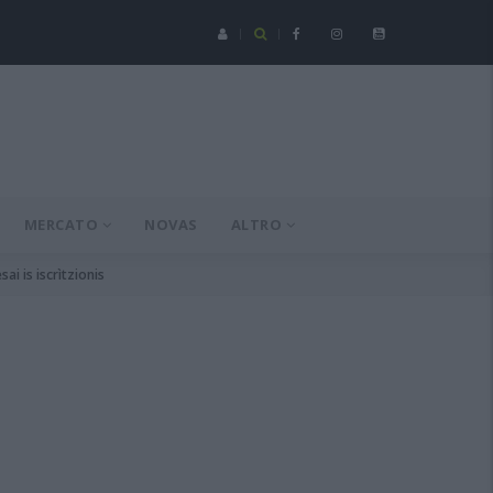
Serie C - Coppa Italia: Spezia-Torres posticipata a domenica 16 a
MERCATO
NOVAS
ALTRO
ai is iscrìtzionis