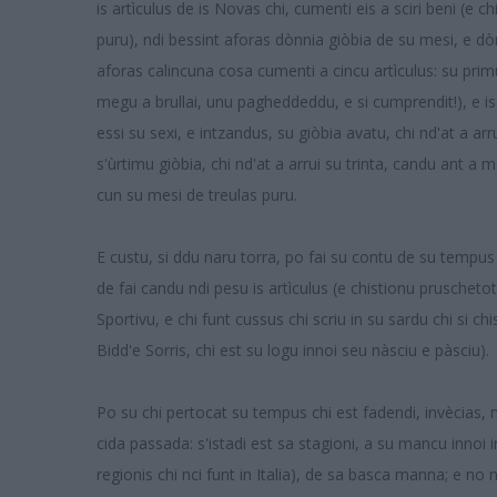
is artìculus de is Novas chi, cumenti eis a sciri beni (e c
puru), ndi bessint aforas dònnia giòbia de su mesi, e dò
aforas calincuna cosa cumenti a cincu artìculus: su prim
megu a brullai, unu pagheddeddu, e si cumprendit!), e is a
essi su sexi, e intzandus, su giòbia avatu, chi nd'at a arr
s'ùrtimu giòbia, chi nd'at a arrui su trinta, candu ant a m
cun su mesi de treulas puru.
E custu, si ddu naru torra, po fai su contu de su tempus 
de fai candu ndi pesu is artìculus (e chistionu pruschetot
Sportivu, e chi funt cussus chi scriu in su sardu chi si
Bidd'e Sorris, chi est su logu innoi seu nàsciu e pàsciu).
Po su chi pertocat su tempus chi est fadendi, invècias, 
cida passada: s'istadi est sa stagioni, a su mancu innoi i
regionis chi nci funt in Italia), de sa basca manna; e no