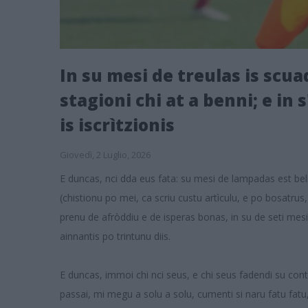
In su mesi de treulas is scu
stagioni chi at a benni; e in s
is iscrìtzionis
Giovedì, 2 Luglio, 2026
E duncas, nci dda eus fata: su mesi de lampadas est bell
(chistionu po mei, ca scriu custu artìculu, e po bosatrus,
prenu de afròddiu e de isperas bonas, in su de seti mesis
ainnantis po trintunu diis.
E duncas, immoi chi nci seus, e chi seus fadendi su con
passai, mi megu a solu a solu, cumenti si naru fatu fatu