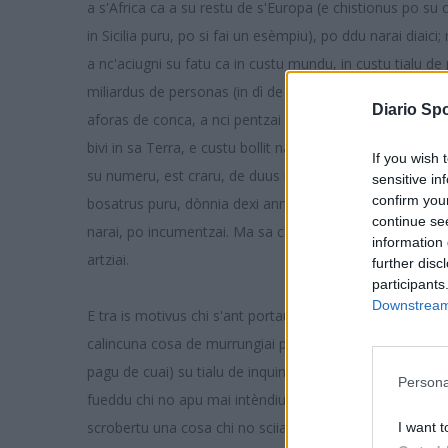
a s'Africa ca a su restu de s'Europa (e chistionus po su ch
in Sicilia puru, po si fai un esèmpiu), po ddu narai diaic
a nc'aciugni su fatu ca in custu mundu, in custu tialu d
miliardus de personas (in dì de oi seus prus de otu miliar
Diario Spo
aforas de conca, a nci pentzai beni, fadendi su contu c
bivi in sa Terra, e custu bollit narai ca in bint'annus 
If you wish 
su numeru, est craru, de duus miliardus, po unu miliardu 
sensitive in
confirm you
bosatrus puru, dònnia dexi annus) e cutu bollit narai, 
continue se
narai, po incumentzai. Ma sa chistioni iat a podi balli, e
information 
artziai.
further disc
participants
Downstream 
E tra is motivus chi s'ant portau a custu puntu de sa isto
calincuna cosa de murrungiai po is fueddus chi apu mani
pagu de cuai) su tialu de inquinamentu (imbrutamentu, c
Persona
fueddu chi no apu mai intèndiu in vida mia, ma su fueddà
scrobertu una cosa chi no sciia, chi est, de su restu, un
I want t