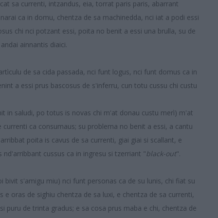
at sa currenti, intzandus, eia, torrat paris paris, abarrant
t narai ca in domu, chentza de sa machinedda, nci iat a podi essi
us chi nci potzant essi, poita no benit a essi una brulla, su de
andai ainnantis diaici.
rtìculu de sa cida passada, nci funt logus, nci funt domus ca in
nint a essi prus bascosus de s'inferru, cun totu cussu chi custu
it in saludi, po totus is novas chi m'at donau custu merì) m'at
e currenti ca consumaus; su problema no benit a essi, a cantu
ribbat poita is cavus de sa currenti, giai giai si scallant, e
 nd'arribbant cussus ca in ingresu si tzerriant "
black-out
".
i bivit s'amigu miu) nci funt personas ca de su lunis, chi fiat su
e oras de sighiu chentza de sa luxi, e chentza de sa currenti,
si puru de trinta gradus; e sa cosa prus maba e chi, chentza de