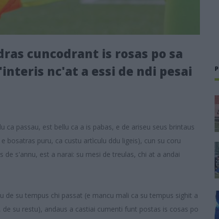
adras cuncodrant is rosas po sa
'interis nc'at a essi de ndi pesai
P
u ca passau, est bellu ca a is pabas, e de ariseu seus brintaus
 e bosatras puru, ca custu artìculu ddu ligeis), cun su coru
 de s'annu, est a narai: su mesi de treulas, chi at a andai
tu de su tempus chi passat (e mancu mali ca su tempus sighit a
, de su restu), andaus a castiai cumenti funt postas is cosas po