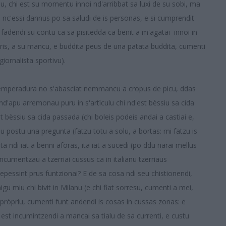
u, chi est su momentu innoi nd'arribbat sa luxi de su sobi, ma
nc'essi dannus po sa saludi de is personas, e si cumprendit
 fadendi su contu ca sa pisitedda ca benit a m'agatai innoi in
orris, a su mancu, e buddita peus de una patata buddita, cumenti
giornalista sportivu).
a temperadura no s'abasciat nemmancu a cropus de picu, ddas
si nd'apu arremonau puru in s'artìculu chi nd'est bèssiu sa cida
st bèssiu sa cida passada (chi boleis podeis andai a castiai e,
eu postu una pregunta (fatzu totu a solu, a bortas: mi fatzu is
 ndi iat a benni aforas, ita iat a sucedi (po ddu narai mellus
 incumentzau a tzerriai cussus ca in italianu tzerriaus
 depessint prus funtzionai? E de sa cosa ndi seu chistionendi,
migu miu chi bivit in Milanu (e chi fiat sorresu, cumenti a mei,
ì, pròpriu, cumenti funt andendi is cosas in cussas zonas: e
, est incumintzendi a mancai sa tialu de sa currenti, e custu