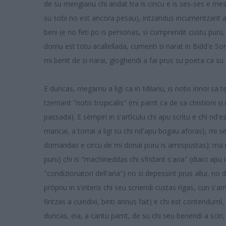
de su mengianu chi andat tra is cincu e is ses-ses e mes
su sobi no est ancora pesau), intzandus incumentzant a 
beni (e no feti po is personas, si cumprendit custu puru,
domu est totu acallellada, cumenti si narat in Bidd'e S
mi benit de si narai, gioghendi a fai prus su poeta ca su 
E duncas, megamu a ligi ca in Milanu, is notis innoi s
tzerriant "notis tropicalis" (mi parrit ca de sa chistioni 
passada). E sèmpiri in s'artìculu chi apu scritu e chi nd'e
mancai, a torrai a ligi su chi nd'apu bogau aforas), mi s
domandas e circu de mi donai puru is arrespustas): ma ita
puru) chi is "machineddas chi sfridant s'aria" (diaici apu
"condizionatori dell'aria") no si depessint prus allui, no
pròpriu in s'interis chi seu scriendi custas rigas, cun s'a
fintzas a cuindixi, binti annus fait) e chi est contendum
duncas, eia, a cantu parrit, de su chi seu benendi a sciri