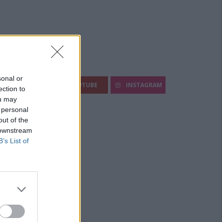
egui Diario Sportivo:
sonal or
FACEBOOK
YOUTUBE
INSTAGRAM
ection to
ou may
 personal
out of the
 downstream
B’s List of