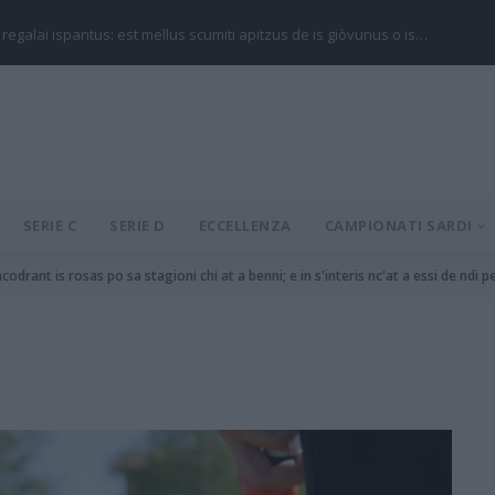
 regalai ispantus: est mellus scumiti apitzus de is giòvunus o is…
SERIE C
SERIE D
ECCELLENZA
CAMPIONATI SARDI
odrant is rosas po sa stagioni chi at a benni; e in s'interis nc'at a essi de ndi pes