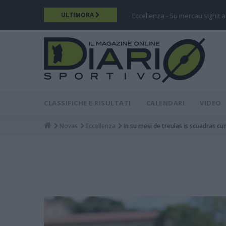
Salta
ULTIMORA
Eccellenza - Su mercau sighit a
al
contenuto
principale
DIARIO
MAIN
CLASSIFICHE E RISULTATI
CALENDARI
VIDEO
MENU
Novas
Eccellenza
In su mesi de treulas is scuadras cunc
Breadcrumb