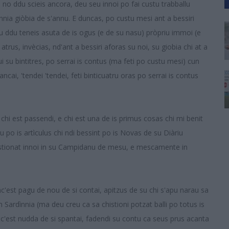
hi no ddu scieis ancora, deu seu innoi po fai custu trabballu
nnia giòbia de s'annu. E duncas, po custu mesi ant a bessiri
u ddu teneis asuta de is ogus (e de su nasu) pròpriu immoi (e
trus, invècias, nd'ant a bessiri aforas su noi, su giobia chi at a
ui su bintitres, po serrai is contus (ma feti po custu mesi) cun
ancai, 'tendei 'tendei, feti binticuatru oras po serrai is contus
chi est passendi, e chi est una de is primus cosas chi mi benit
u po is artìculus chi ndi bessint po is Novas de su Diàriu
 chistionat innoi in su Campidanu de mesu, e mescamente in
nc'est pagu de nou de si contai, apitzus de su chi s'apu narau sa
n Sardìnnia (ma deu creu ca sa chistioni potzat balli po totus is
 nc'est nudda de si spantai, fadendi su contu ca seus prus acanta