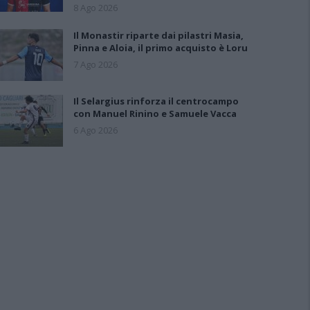
8 Ago 2026
Il Monastir riparte dai pilastri Masia,
Pinna e Aloia, il primo acquisto è Loru
7 Ago 2026
Il Selargius rinforza il centrocampo
con Manuel Rinino e Samuele Vacca
6 Ago 2026