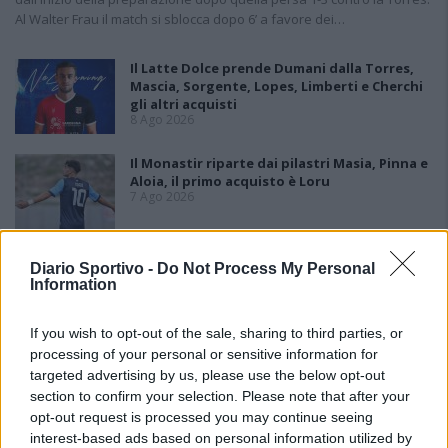
Al Walter Frau il match si sblocca dopo 6’ a favore dei…
Il Latte Dolce prende Dumani dalla Torres,
Mascia, Sorgente, Lopes, Limberti e Cherchi
gli altri acquisti
8 Ago 2026
Il Monastir riparte dai pilastri Masia, Pinna e
Aloia, il primo acquisto è Loru
7 Ago 2026
Gran colpo dell'Ossese, per la difesa c'è l'ex
Diario Sportivo -
Do Not Process My Personal
Torres Riccardo Idda
Information
7 Ago 2026
If you wish to opt-out of the sale, sharing to third parties, or
Il Monastir 1983 si trasforma da Associazione
processing of your personal or sensitive information for
Sportiva in Srl
targeted advertising by us, please use the below opt-out
7 Ago 2026
section to confirm your selection. Please note that after your
opt-out request is processed you may continue seeing
interest-based ads based on personal information utilized by