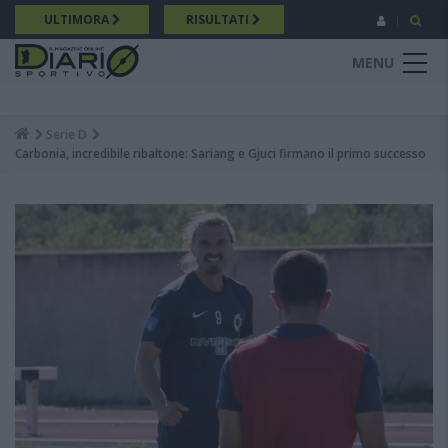
Salta
ULTIMORA
RISULTATI
al
contenuto
MENU
principale
Serie D
Breadcrumb
Carbonia, incredibile ribaltone: Sariang e Gjuci firmano il primo successo