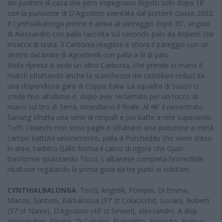
dei padroni di casa che pero impegnano Bigotti solo dopo 18'
con la punizione di D'Agostino sventata dal portiere classe 2002.
Il Cynthialbalonga preme e arriva al vantaggio dopo 35', angolo
di Alessandro con palla raccolta sul secondo palo da Roberti che
insacca di testa. Il Carbonia reagisce e sfiora il pareggio con un
destro dal limite di Agostinelli con palla a fil di palo.
Nella ripresa si vede un altro Carbonia, che prende in mano il
match sfruttando anche la stanchezza dei castellani reduci da
una dispendiosa gara di Coppa Italia. La squadra di Suazo ci
crede fino all'ultimo e, dopo aver reclamato per un tocco di
mano sul tiro di Serra, incendiano il finale. Al 46' il neoentrato
Sariang sfrutta una serie di rimpalli e poi batte a rete superando
Toffi. I bianchi non sono paghi e sfruttano una punizione a metà
campo battuta velocemente, palla a Porcheddu che viene steso
in area, l'arbitro Gallo fischia il calcio di rigore che Gjuci
trasforma spiazzando Tocci. L'albanese completa l'incredibile
ribaltone regalando la prima gioia da tre punti ai sulcitani.
CYNTHIALBALONGA
: Tocci, Angelilli, Pompei, Di Emma,
Manzo, Santoni, Barbarossa (37’ st Colacicchi), Luciani, Roberti
(37’ st Nanni), D’Agostino (43’ st Sevieri), Alessandro. A disp.
Alessandrini, Allegra, Di Cairano, Franzellitti, Esposito, Franco.