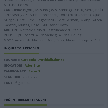
All. Luca Tiozzo
CARBONIA
: Bigotti, Mastino (35’ st Sariang), Russu, Serra, Bellu,
Dellacasa (27’ st Sush), Porcheddu, Dore (20’ st Adamo), Gjuci,
Murgia (15’ st Curreli), Agostinelli (37’ st Berman). A disp. Atzeni,
Ganzerli, Murtas, Basciu. All. David Suazo
ARBITRO
: Raffaele Gallo di Castellamare di Stabia.
RETI
: 35' pt Roberti, 46′ st Sariang, 49′ st Gjuci (rig).
NOTE
: Ammoniti: Mastino, Dore, Sush, Manzo. Recupero: 1' + 5'
IN QUESTO ARTICOLO
SQUADRE:
Carbonia
,
Cynthialbalonga
GIOCATORI:
Ador Gjuci
CAMPIONATO:
Serie D
STAGIONE:
2021/2022
TAGS:
8ª giornata
PUÒ INTERESSARTI ANCHE