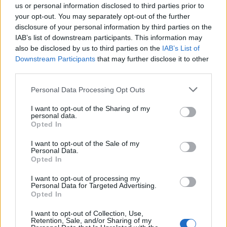
L'Ossese si prepara all'esordio in D: Forzati,
us or personal information disclosed to third parties prior to
Cabrera, Tesio, Limongelli, Bolzicco e tanti
your opt-out. You may separately opt-out of the further
giovani tra i volti nuovi
7 Ago 2026
disclosure of your personal information by third parties on the
IAB’s list of downstream participants. This information may
Coppa Italia: Aranova-Ossese il 23, i derby
also be disclosed by us to third parties on the
IAB’s List of
Budoni-Latte Dolce e COS-Monastir il 30
Downstream Participants
that may further disclose it to other
6 Ago 2026
third parties.
Personal Data Processing Opt Outs
Le 5 sarde ancora nel girone G con 8 squadre
laziali, 4 campane e la novità dei molisani del
I want to opt-out of the Sharing of my
Venafro
personal data.
6 Ago 2026
Opted In
I want to opt-out of the Sale of my
Anche il Fasano out e le ammissioni salgono
Personal Data.
a sei, l'Ilva è la prima società tra le non
Opted In
ripescate
5 Ago 2026
I want to opt-out of processing my
Personal Data for Targeted Advertising.
Opted In
I want to opt-out of Collection, Use,
Retention, Sale, and/or Sharing of my