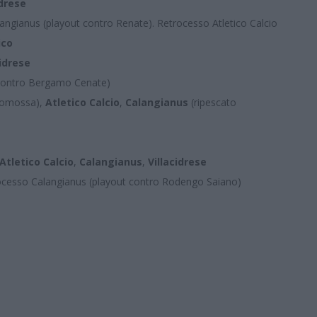
idrese
ngianus (playout contro Renate). Retrocesso Atletico Calcio
ico
cidrese
 contro Bergamo Cenate)
romossa),
Atletico Calcio
,
Calangianus
(ripescato
Atletico Calcio
,
Calangianus
,
Villacidrese
trocesso Calangianus (playout contro Rodengo Saiano)