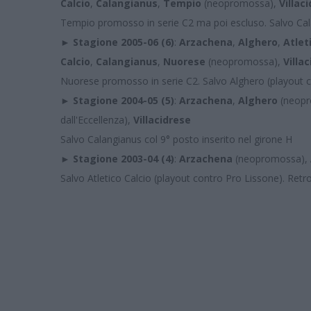
Calcio
,
Calangianus
,
Tempio
(neopromossa),
Villac
Tempio promosso in serie C2 ma poi escluso. Salvo Cala
► Stagione 2005-06 (6)
:
Arzachena
,
Alghero
,
Atlet
Calcio
,
Calangianus
,
Nuorese
(neopromossa),
Villa
Nuorese promosso in serie C2. Salvo Alghero (playout
► Stagione 2004-05 (5)
:
Arzachena
,
Alghero
(neop
dall'Eccellenza),
Villacidrese
Salvo Calangianus col 9° posto inserito nel girone H
► Stagione 2003-04 (4)
:
Arzachena
(neopromossa),
Salvo Atletico Calcio (playout contro Pro Lissone). Re