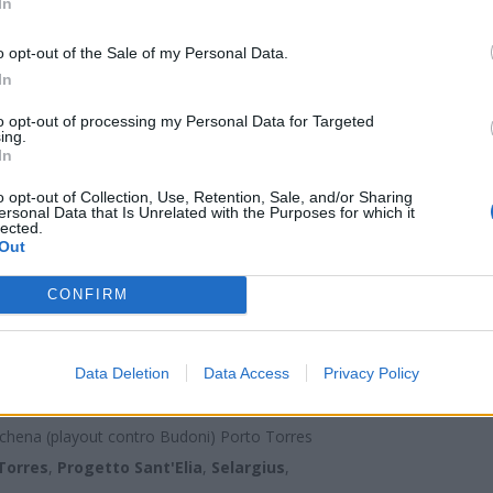
In
ellenza),
Lanusei
,
Nuorese
,
Latte Dolce
,
San
o opt-out of the Sale of my Personal Data.
In
oro, Tortolì
to opt-out of processing my Personal Data for Targeted
ese
,
Latte Dolce
(neopromossa),
Muravera
,
San Teodoro
ing.
In
playout contro San Teodoro), Torres
o opt-out of Collection, Use, Retention, Sale, and/or Sharing
ersonal Data that Is Unrelated with the Purposes for which it
das
(ripescato dall'Eccellenza),
Lanusei
(semifinalista Coppa
lected.
Out
Olbia
,
Torres
(retrocesso dalla serie C)
ontro Cynthia), Castiadas (playout contro Lanusei)
CONFIRM
ccellenza),
Budoni
,
Nuorese
(neopromossa),
Olbia
,
Selargius
Data Deletion
Data Access
Privacy Policy
Dolce
(ripescato dall'Eccellenza),
Olbia
(neopromossa),
Porto
achena (playout contro Budoni) Porto Torres
Torres
,
Progetto Sant'Elia
,
Selargius
,