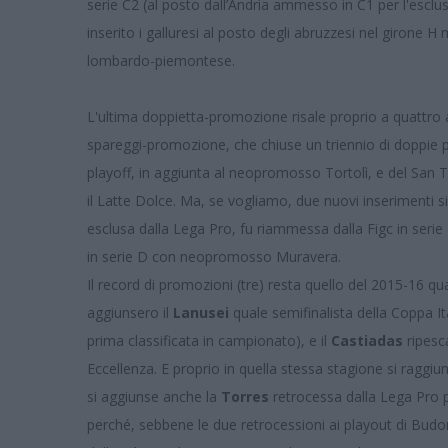
serie C2 (al posto dall’Andria ammesso in C1 per l'escl
inserito i galluresi al posto degli abruzzesi nel girone 
lombardo-piemontese.
L'ultima doppietta-promozione risale proprio a quattro an
spareggi-promozione, che chiuse un triennio di doppie p
playoff, in aggiunta al neopromosso Tortolì, e del San 
il Latte Dolce. Ma, se vogliamo, due nuovi inserimenti
esclusa dalla Lega Pro, fu riammessa dalla Figc in seri
in serie D con neopromosso Muravera.
Il record di promozioni (tre) resta quello del 2015-16 q
aggiunsero il
Lanusei
quale semifinalista della Coppa It
prima classificata in campionato), e il
Castiadas
ripesc
Eccellenza. E proprio in quella stessa stagione si raggiu
si aggiunse anche la
Torres
retrocessa dalla Lega Pro p
perché, sebbene le due retrocessioni ai playout di Budo