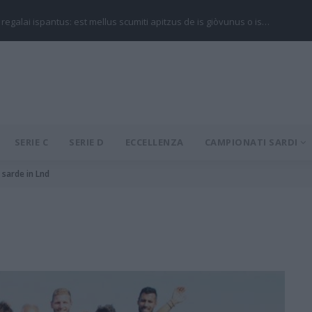
 regalai ispantus: est mellus scumiti apitzus de is giòvunus o is…
SERIE C
SERIE D
ECCELLENZA
CAMPIONATI SARDI
 sarde in Lnd