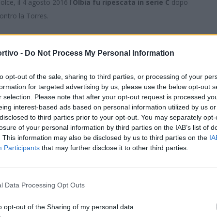
lce, il 4 agosto 2016 l'
Olbia
fu ripescata in serie C
dopo
contro la Torres.
RIE D
:
rtivo -
Do Not Process My Personal Information
osta Orientale Sarda
(ex Muravera),
Ilvamaddalena
S
to opt-out of the sale, sharing to third parties, or processing of your per
formation for targeted advertising by us, please use the below opt-out s
eopromossa),
Carbonia
,
Lanusei
,
Latte Dolce
,
Muravera
,
r selection. Please note that after your opt-out request is processed y
eing interest-based ads based on personal information utilized by us or
disclosed to third parties prior to your opt-out. You may separately opt-
ggio terzultima con Insieme Formia), Lanusei, Latte Dolce
losure of your personal information by third parties on the IAB’s list of
romossa),
Lanusei
,
Latte Dolce
,
Muravera
,
Torres
. This information may also be disclosed by us to third parties on the
IA
Participants
that may further disclose it to other third parties.
rie D),
Budoni
,
Lanusei
,
Latte Dolce
,
Muravera
 dello stop per Covid
l Data Processing Opt Outs
mossa),
Lanusei
,
Latte Dolce
,
Torres
(vincitore playoff
o opt-out of the Sharing of my personal data.