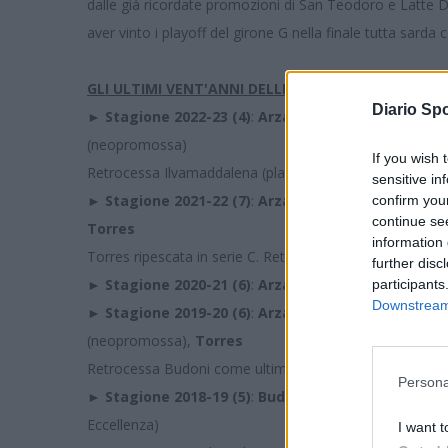
dalle già ricordate promozioni di San Teodoro e Latte Do
aver vinto i playoff del girone G nella finale tutta sarda 
GLI ULTIMI VENT'ANNI DELLE SQUADRE SARDE DI SE
Diario Spo
► Stagione 2022-23 (4)
:
Arzachena
,
Atletico Uri
,
C
(neopromossa)
If you wish 
Retrocessa Ilvamaddalena (playout contro Atletico Uri)
sensitive in
► Stagione 2021-22 (7)
:
Arzachena
,
Atletico Uri
(n
confirm you
continue se
Torres
information 
Torres ripescata in serie C. Retrocesse Carbonia (spare
further disc
► Stagione 2020-21 (6)
:
Arzachena
,
Carbonia
(neop
participants
Downstream 
► Stagione 2019-20 (6)
:
Arzachena
(riammesso in se
(neopromossa),
Torres
Retrocessa Budoni come ultima classificata al momento
Persona
► Stagione 2018-19 (5)
:
Budoni
,
Castiadas
(neopro
Eccellenza)
I want t