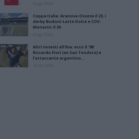
6 Ago 2026
Coppa Italia: Aranova-Ossese il 23, i
derby Budoni-Latte Dolce e COS-
Monastir il 30
6 Ago 2026
Altri innesti all'Ilva: ecco il '98'
Riccardo Fiori (ex San Teodoro) e
l'attaccante argentino…
16 Dic 2016