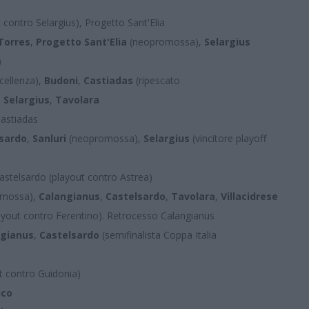
contro Selargius), Progetto Sant'Elia
Torres
,
Progetto Sant'Elia
(neopromossa),
Selargius
)
ccellenza),
Budoni
,
Castiadas
(ripescato
,
Selargius
,
Tavolara
Castiadas
sardo
,
Sanluri
(neopromossa),
Selargius
(vincitore playoff
astelsardo (playout contro Astrea)
omossa),
Calangianus
,
Castelsardo
,
Tavolara
,
Villacidrese
layout contro Ferentino). Retrocesso Calangianus
ngianus
,
Castelsardo
(semifinalista Coppa Italia
ut contro Guidonia)
ico