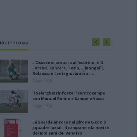
IÙ LETTI OGGI
L'Ossese si prepara all'esordio in D:
Forzati, Cabrera, Tesio, Limongelli,
Bolzicco e tanti giovani tra i…
7 Ago 2026
Il Selargius rinforza il centrocampo
con Manuel Rinino e Samuele Vacca
6 Ago 2026
Le 5 sarde ancora nel girone G con 8
squadre laziali, 4 campane e la novità
dei molisani del Venafro