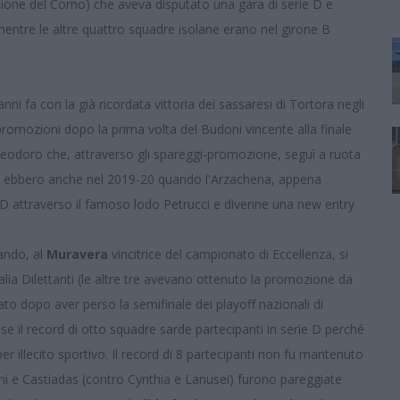
usione del Como) che aveva disputato una gara di serie D e
H mentre le altre quattro squadre isolane erano nel girone B
ni fa con la già ricordata vittoria dei sassaresi di Tortora negli
romozioni dopo la prima volta del Budoni vincente alla finale
Teodoro che, attraverso gli spareggi-promozione, seguì a ruota
 si ebbero anche nel 2019-20 quando l'Arzachena, appena
e D attraverso il famoso lodo Petrucci e divenne una new entry
uando, al
Muravera
vincitrice del campionato di Eccellenza, si
alia Dilettanti (le altre tre avevano ottenuto la promozione da
ato dopo aver perso la semifinale dei playoff nazionali di
nse il record di otto squadre sarde partecipanti in serie D perché
er illecito sportivo. Il record di 8 partecipanti non fu mantenuto
ni e Castiadas (contro Cynthia e Lanusei) furono pareggiate