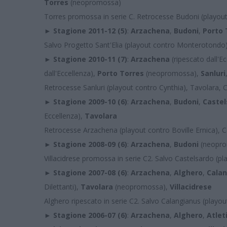
Torres
(neopromossa)
Torres promossa in serie C. Retrocesse Budoni (playout 
► Stagione 2011-12 (5)
:
Arzachena
,
Budoni
,
Porto 
Salvo Progetto Sant'Elia (playout contro Monterotondo
► Stagione 2010-11 (7)
:
Arzachena
(ripescato dall'E
dall'Eccellenza),
Porto Torres
(neopromossa),
Sanluri
Retrocesse Sanluri (playout contro Cynthia), Tavolara, 
► Stagione 2009-10 (6)
:
Arzachena
,
Budoni
,
Castel
Eccellenza),
Tavolara
Retrocesse Arzachena (playout contro Boville Ernica), C
► Stagione 2008-09 (6)
:
Arzachena
,
Budoni
(neopr
Villacidrese promossa in serie C2. Salvo Castelsardo (p
► Stagione 2007-08 (6)
:
Arzachena
,
Alghero
,
Cala
Dilettanti),
Tavolara
(neopromossa),
Villacidrese
Alghero ripescato in serie C2. Salvo Calangianus (playo
► Stagione 2006-07 (6)
:
Arzachena
,
Alghero
,
Atlet