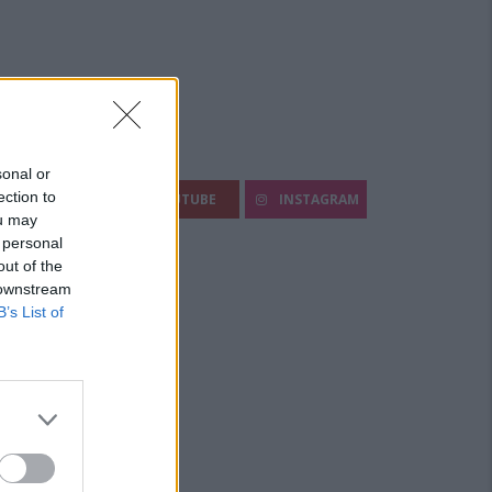
egui Diario Sportivo:
sonal or
ection to
FACEBOOK
YOUTUBE
INSTAGRAM
ou may
 personal
out of the
 downstream
B’s List of