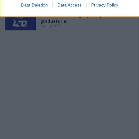
Data Deletion
Data Access
Privacy Policy
Il San Giuliano non fa ricorso e i posti vuoti
sono 5: l'Ilva battaglia per la posizione in
graduatoria
24 Lug 2026