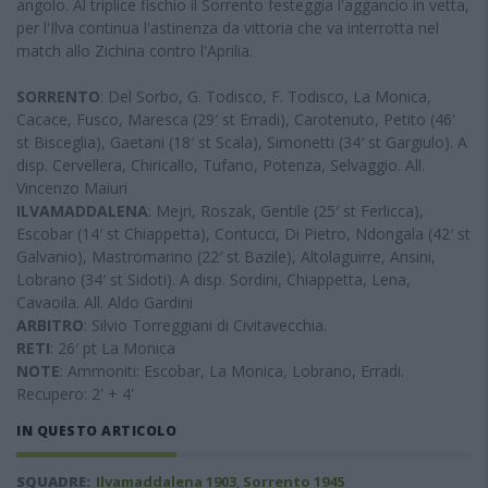
angolo. Al triplice fischio il Sorrento festeggia l'aggancio in vetta,
per l'Ilva continua l'astinenza da vittoria che va interrotta nel
match allo Zichina contro l'Aprilia.
SORRENTO
: Del Sorbo, G. Todisco, F. Todisco, La Monica,
Cacace, Fusco, Maresca (29′ st Erradi), Carotenuto, Petito (46'
st Bisceglia), Gaetani (18′ st Scala), Simonetti (34′ st Gargiulo). A
disp. Cervellera, Chiricallo, Tufano, Potenza, Selvaggio. All.
Vincenzo Maiuri
ILVAMADDALENA
: Mejri, Roszak, Gentile (25′ st Ferlicca),
Escobar (14′ st Chiappetta), Contucci, Di Pietro, Ndongala (42′ st
Galvanio), Mastromarino (22′ st Bazile), Altolaguirre, Ansini,
Lobrano (34′ st Sidoti). A disp. Sordini, Chiappetta, Lena,
Cavaoila. All. Aldo Gardini
ARBITRO
: Silvio Torreggiani di Civitavecchia.
RETI
: 26′ pt La Monica
NOTE
: Ammoniti: Escobar, La Monica, Lobrano, Erradi.
Recupero: 2' + 4'
IN QUESTO ARTICOLO
SQUADRE:
Ilvamaddalena 1903
,
Sorrento 1945