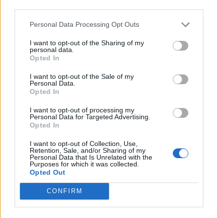
Monastir, dopo 43 anni di presidenza
third parties.
Carboni parte l'era Fuke: «Tenere la D con un
progetto sostenibile»
Personal Data Processing Opt Outs
4 Ago 2026
I want to opt-out of the Sharing of my
Lnd, il nodo ripescaggi non si scioglie:
personal data.
rinviate al 5 agosto le ammissioni
Opted In
3 Ago 2026
I want to opt-out of the Sale of my
Personal Data.
Opted In
Lnd, oggi le ufficialità sui ripescaggi e poi il
CR sardo può completare i propri organici
I want to opt-out of processing my
3 Ago 2026
Personal Data for Targeted Advertising.
Opted In
L'Ossese in D con lo zoccolo duro: Di Pietro,
I want to opt-out of Collection, Use,
Fancellu, Gueli, Nurra, Mainardi e Tapparello
Retention, Sale, and/or Sharing of my
Personal Data that Is Unrelated with the
30 Lug 2026
Purposes for which it was collected.
Opted Out
Latte Dolce, Andrea Grigoras è il nuovo ds
CONFIRM
29 Lug 2026