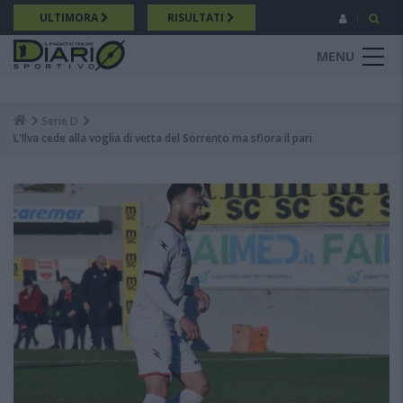
Salta
ULTIMORA
RISULTATI
al
contenuto
MENU
principale
Serie D
Breadcrumb
L'Ilva cede alla voglia di vetta del Sorrento ma sfiora il pari