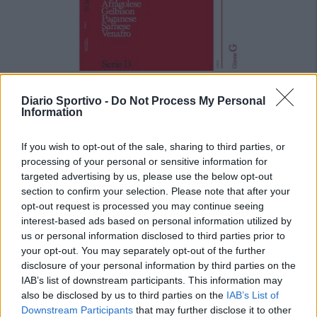
Le 5 sarde ancora nel girone G con 8 squadre laziali,
4 campane e la novità dei molisani del Venafro
Diario Sportivo -
Do Not Process My Personal
6 Ago 2026
Information
Il giorno dopo la ratifica delle sei ammissioni e ripescaggi da parte
del Consiglio Direttivo della LND, il Dipartimento Interregionale ha
If you wish to opt-out of the sale, sharing to third parties, or
svelato oggi la composizione dei nove gironi della Serie D…
processing of your personal or sensitive information for
targeted advertising by us, please use the below opt-out
Anche il Fasano out e le ammissioni salgono
section to confirm your selection. Please note that after your
a sei, l'Ilva è la prima società tra le non
opt-out request is processed you may continue seeing
ripescate
interest-based ads based on personal information utilized by
5 Ago 2026
us or personal information disclosed to third parties prior to
your opt-out. You may separately opt-out of the further
Latte Dolce, Luigi Piredda il primo dei
disclosure of your personal information by third parties on the
confermati
4 Ago 2026
IAB’s list of downstream participants. This information may
also be disclosed by us to third parties on the
IAB’s List of
Downstream Participants
that may further disclose it to other