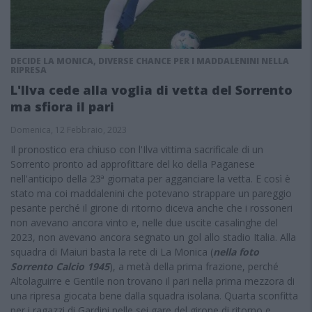
DECIDE LA MONICA, DIVERSE CHANCE PER I MADDALENINI NELLA
RIPRESA
L'Ilva cede alla voglia di vetta del Sorrento
ma sfiora il pari
Domenica, 12 Febbraio, 2023
Il pronostico era chiuso con l'Ilva vittima sacrificale di un
Sorrento pronto ad approfittare del ko della Paganese
nell'anticipo della 23ª giornata per agganciare la vetta. E così è
stato ma coi maddalenini che potevano strappare un pareggio
pesante perché il girone di ritorno diceva anche che i rossoneri
non avevano ancora vinto e, nelle due uscite casalinghe del
2023, non avevano ancora segnato un gol allo stadio Italia. Alla
squadra di Maiuri basta la rete di La Monica (
nella foto
Sorrento Calcio 1945
), a metà della prima frazione, perché
Altolaguirre e Gentile non trovano il pari nella prima mezzora di
una ripresa giocata bene dalla squadra isolana. Quarta sconfitta
per i ragazzi di Gardini nelle sei gare del girone di ritorno e