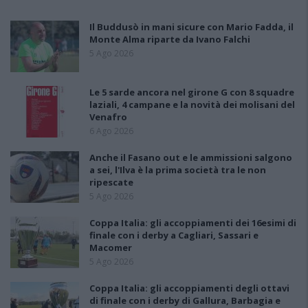
Il Buddusò in mani sicure con Mario Fadda, il
Monte Alma riparte da Ivano Falchi
5 Ago 2026
Le 5 sarde ancora nel girone G con 8 squadre
laziali, 4 campane e la novità dei molisani del
Venafro
6 Ago 2026
Anche il Fasano out e le ammissioni salgono
a sei, l'Ilva è la prima società tra le non
ripescate
5 Ago 2026
Coppa Italia: gli accoppiamenti dei 16esimi di
finale con i derby a Cagliari, Sassari e
Macomer
5 Ago 2026
Coppa Italia: gli accoppiamenti degli ottavi
di finale con i derby di Gallura, Barbagia e