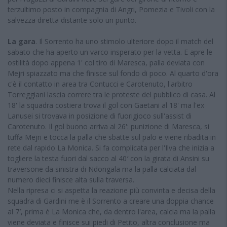
terzultimo posto in compagnia di Angri, Pomezia e Tivoli con la
salvezza diretta distante solo un punto.
La gara
. Il Sorrento ha uno stimolo ulteriore dopo il match del
sabato che ha aperto un varco insperato per la vetta. E apre le
ostilità dopo appena 1' col tiro di Maresca, palla deviata con
Mejri spiazzato ma che finisce sul fondo di poco. Al quarto d'ora
c'è il contatto in area tra Contucci e Carotenuto, l'arbitro
Torreggiani lascia correre tra le proteste del pubblico di casa. Al
18' la squadra costiera trova il gol con Gaetani al 18' ma l'ex
Lanusei si trovava in posizione di fuorigioco sull'assist di
Carotenuto. Il gol buono arriva al 26': punizione di Maresca, si
tuffa Mejri e tocca la palla che sbatte sul palo e viene ribadita in
rete dal rapido La Monica. Si fa complicata per l'Ilva che inizia a
togliere la testa fuori dal sacco al 40′ con la girata di Ansini su
traversone da sinistra di Ndongala ma la palla calciata dal
numero dieci finisce alta sulla traversa.
Nella ripresa ci si aspetta la reazione più convinta e decisa della
squadra di Gardini me è il Sorrento a creare una doppia chance
al 7′, prima è La Monica che, da dentro l'area, calcia ma la palla
viene deviata e finisce sui piedi di Petito, altra conclusione ma