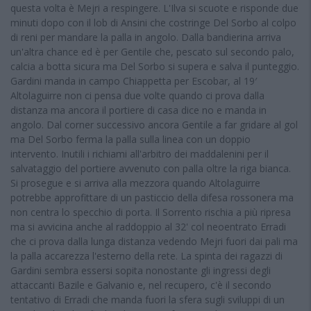
questa volta è Mejri a respingere. L'Ilva si scuote e risponde due
minuti dopo con il lob di Ansini che costringe Del Sorbo al colpo
di reni per mandare la palla in angolo. Dalla bandierina arriva
un'altra chance ed è per Gentile che, pescato sul secondo palo,
calcia a botta sicura ma Del Sorbo si supera e salva il punteggio.
Gardini manda in campo Chiappetta per Escobar, al 19′
Altolaguirre non ci pensa due volte quando ci prova dalla
distanza ma ancora il portiere di casa dice no e manda in
angolo. Dal corner successivo ancora Gentile a far gridare al gol
ma Del Sorbo ferma la palla sulla linea con un doppio
intervento. Inutili i richiami all'arbitro dei maddalenini per il
salvataggio del portiere avvenuto con palla oltre la riga bianca.
Si prosegue e si arriva alla mezzora quando Altolaguirre
potrebbe approfittare di un pasticcio della difesa rossonera ma
non centra lo specchio di porta. Il Sorrento rischia a più ripresa
ma si avvicina anche al raddoppio al 32' col neoentrato Erradi
che ci prova dalla lunga distanza vedendo Mejri fuori dai pali ma
la palla accarezza l'esterno della rete. La spinta dei ragazzi di
Gardini sembra essersi sopita nonostante gli ingressi degli
attaccanti Bazile e Galvanio e, nel recupero, c'è il secondo
tentativo di Erradi che manda fuori la sfera sugli sviluppi di un