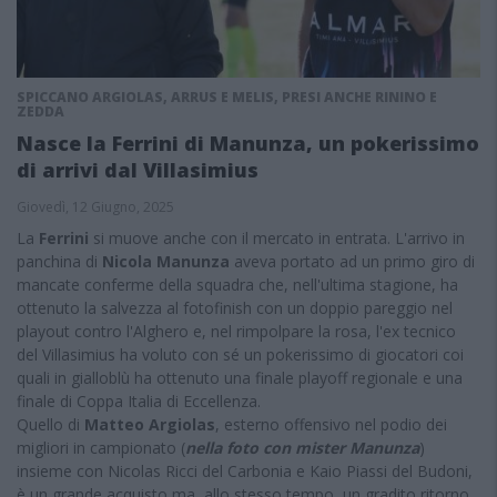
SPICCANO ARGIOLAS, ARRUS E MELIS, PRESI ANCHE RININO E
ZEDDA
Nasce la Ferrini di Manunza, un pokerissimo
di arrivi dal Villasimius
Giovedì, 12 Giugno, 2025
La
Ferrini
si muove anche con il mercato in entrata. L'arrivo in
panchina di
Nicola Manunza
aveva portato ad un primo giro di
mancate conferme della squadra che, nell'ultima stagione, ha
ottenuto la salvezza al fotofinish con un doppio pareggio nel
playout contro l'Alghero e, nel rimpolpare la rosa, l'ex tecnico
del Villasimius ha voluto con sé un pokerissimo di giocatori coi
quali in gialloblù ha ottenuto una finale playoff regionale e una
finale di Coppa Italia di Eccellenza.
Quello di
Matteo Argiolas
, esterno offensivo nel podio dei
migliori in campionato (
nella foto con mister Manunza
)
insieme con Nicolas Ricci del Carbonia e Kaio Piassi del Budoni,
è un grande acquisto ma, allo stesso tempo, un gradito ritorno