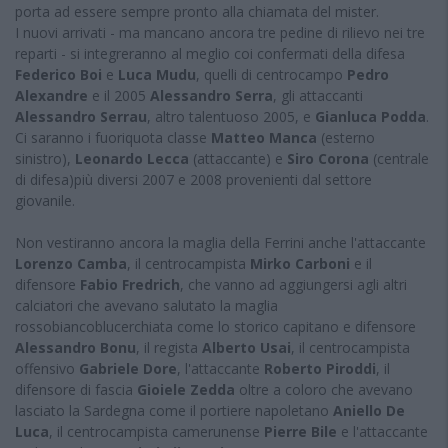
porta ad essere sempre pronto alla chiamata del mister.
I nuovi arrivati - ma mancano ancora tre pedine di rilievo nei tre
reparti - si integreranno al meglio coi confermati della difesa
Federico Boi
e
Luca Mudu
, quelli di centrocampo
Pedro
Alexandre
e il 2005
Alessandro Serra
, gli attaccanti
Alessandro Serrau
, altro talentuoso 2005, e
Gianluca Podda
.
Ci saranno i fuoriquota classe
Matteo Manca
(esterno
sinistro),
Leonardo Lecca
(attaccante) e
Siro Corona
(centrale
di difesa)più diversi 2007 e 2008 provenienti dal settore
giovanile.
Non vestiranno ancora la maglia della Ferrini anche l'attaccante
Lorenzo Camba
, il centrocampista
Mirko Carboni
e il
difensore
Fabio Fredrich
, che vanno ad aggiungersi agli altri
calciatori che avevano salutato la maglia
rossobiancoblucerchiata come lo storico capitano e difensore
Alessandro Bonu
, il regista
Alberto Usai
, il centrocampista
offensivo
Gabriele Dore
, l'attaccante
Roberto Piroddi
, il
difensore di fascia
Gioiele Zedda
oltre a coloro che avevano
lasciato la Sardegna come il portiere napoletano
Aniello De
Luca
, il centrocampista camerunense
Pierre Bile
e l'attaccante