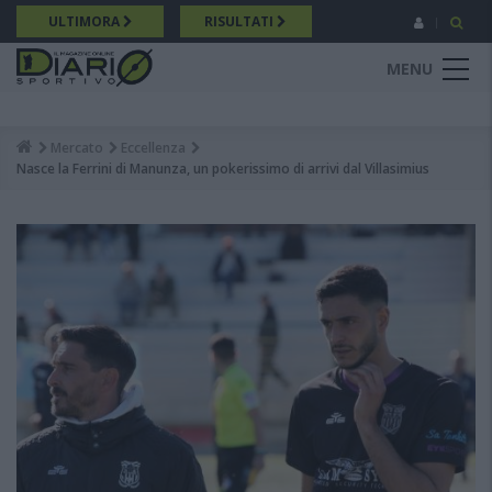
Salta
ULTIMORA
RISULTATI
al
contenuto
MENU
principale
Mercato
Eccellenza
Breadcrumb
Nasce la Ferrini di Manunza, un pokerissimo di arrivi dal Villasimius