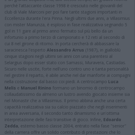
perché l'attaccante classe 1998 è cresciuto nelle giovanili del
club di Viale Marconi per poi fare tante stagioni importanti in
Eccellenza durante l'era Pinna. Negli ultimi due anni, a Villasimius
con mister Manunza, è esploso in fase realizzativa segnando 5
gol in 11 gare al primo anno fermato sul più bello da un
infortunio a primo terzo di campionato e 12 reti al secondo di
cui 8 nel girone di ritorno. In porta cercherà di abbassare la
saracinesca l'esperto
Alessandro Arrus
(1987), in gialloblù
cinque stagioni negli ultimi sei anni con una parentesi al
Selargius dopo esser stato con Samassi, Muravera, Castiadas.
Sicuro nelle uscite, forte nell'uno contro uno e tanta personalità
nel gestire il reparto, è abile anche nel dar manforte ai compagni
nella costruzione dal basso coi piedi. A centrocampo
Luca
Melis
e
Manuel Rinino
formano un binomio di centrocampo
collaudatissimo da almeno un lustro avendo giocato insieme sia
nel Monastir che a Villasimius. Il primo abbina anche una certa
capacità realizzativa sia su calcio piazzato che negli inserimenti
in area avversaria, il secondo tanto dinamismo e un'ottima
interpretazione delle fasi transitive di gioco. Infine,
Edoardo
Zedda
, esterno basso classe 2004, entrato nella fase "senior"
della carriera offre un solido contributo di prestazioni che lo