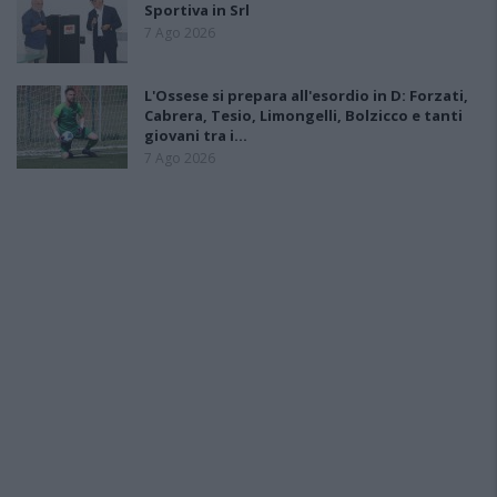
Sportiva in Srl
7 Ago 2026
L'Ossese si prepara all'esordio in D: Forzati,
Cabrera, Tesio, Limongelli, Bolzicco e tanti
giovani tra i…
7 Ago 2026