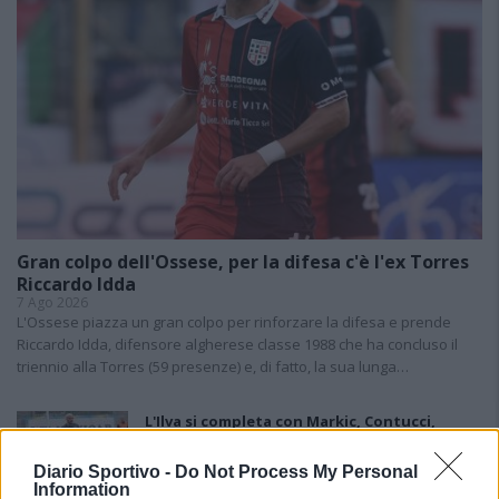
Gran colpo dell'Ossese, per la difesa c'è l'ex Torres
Riccardo Idda
7 Ago 2026
L'Ossese piazza un gran colpo per rinforzare la difesa e prende
Riccardo Idda, difensore algherese classe 1988 che ha concluso il
triennio alla Torres (59 presenze) e, di fatto, la sua lunga…
L'Ilva si completa con Markic, Contucci,
Carlucci, Bevilacqua, Solinas, Souare e Galic
7 Ago 2026
Diario Sportivo -
Do Not Process My Personal
Information