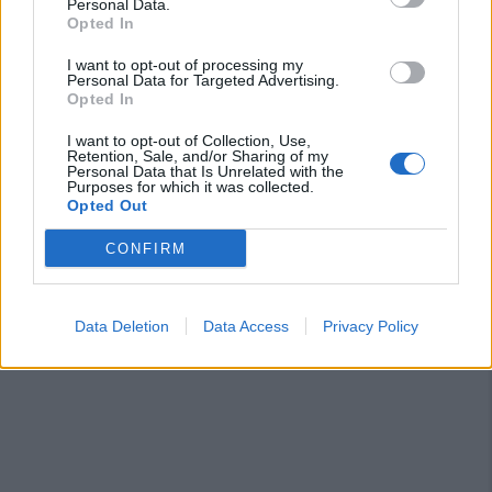
Personal Data.
Opted In
L'Antiochense prende Caddeo e Doneddu,
I want to opt-out of processing my
Arborea e Tharros ripartono dai tecnici
Personal Data for Targeted Advertising.
Firinu e Frongia
Opted In
2 Ago 2026
I want to opt-out of Collection, Use,
Retention, Sale, and/or Sharing of my
La matricola Macomer prende il portiere
Personal Data that Is Unrelated with the
Fadda, altro colpo Coghinas con Samuele
Purposes for which it was collected.
Pinna
Opted Out
2 Ago 2026
CONFIRM
Data Deletion
Data Access
Privacy Policy