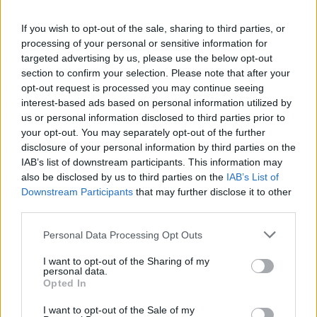
Il Selargius rinforza il centrocampo con
If you wish to opt-out of the sale, sharing to third parties, or
Manuel Rinino e Samuele Vacca
6 Ago 2026
processing of your personal or sensitive information for
targeted advertising by us, please use the below opt-out
section to confirm your selection. Please note that after your
Il Buddusò in mani sicure con Mario Fadda, il
opt-out request is processed you may continue seeing
Monte Alma riparte da Ivano Falchi
interest-based ads based on personal information utilized by
5 Ago 2026
us or personal information disclosed to third parties prior to
your opt-out. You may separately opt-out of the further
disclosure of your personal information by third parties on the
Colpo dell'Uta con Pisano e arriva anche
IAB’s list of downstream participants. This information may
Serra, tripletta Cus Cagliari con Piroddi,
also be disclosed by us to third parties on the
Angiargia e Nenna
IAB’s List of
5 Ago 2026
Downstream Participants
that may further disclose it to other
third parties.
Il Coghinas ancora più forte con Sechi e
Scanu, al Macomer arriva Bonfigli
Personal Data Processing Opt Outs
5 Ago 2026
I want to opt-out of the Sharing of my
personal data.
Opted In
L'Atletico Cagliari di Saba prende Sanna,
Simoni e mantiene lo zoccolo duro
I want to opt-out of the Sale of my
4 Ago 2026