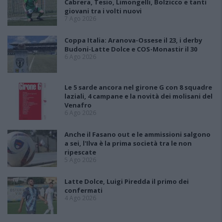
Cabrera, Tesio, Limongelli, Bolzicco e tanti
giovani tra i volti nuovi
7 Ago 2026
Coppa Italia: Aranova-Ossese il 23, i derby
Budoni-Latte Dolce e COS-Monastir il 30
6 Ago 2026
Le 5 sarde ancora nel girone G con 8 squadre
laziali, 4 campane e la novità dei molisani del
Venafro
6 Ago 2026
Anche il Fasano out e le ammissioni salgono
a sei, l'Ilva è la prima società tra le non
ripescate
5 Ago 2026
Latte Dolce, Luigi Piredda il primo dei
confermati
4 Ago 2026