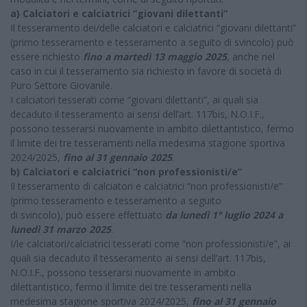
a) Calciatori e calciatrici “giovani dilettanti”
Il tesseramento dei/delle calciatori e calciatrici “giovani dilettanti”
(primo tesseramento e tesseramento a seguito di svincolo) può
essere richiesto
fino a martedì 13 maggio 2025
, anche nel
caso in cui il tesseramento sia richiesto in favore di società di
Puro Settore Giovanile.
I calciatori tesserati come “giovani dilettanti”, ai quali sia
decaduto il tesseramento ai sensi dell’art. 117bis, N.O.I.F.,
possono tesserarsi nuovamente in ambito dilettantistico, fermo
il limite dei tre tesseramenti nella medesima stagione sportiva
2024/2025,
fino al 31 gennaio 2025
.
b) Calciatori e calciatrici “non professionisti/e”
Il tesseramento di calciatori e calciatrici “non professionisti/e”
(primo tesseramento e tesseramento a seguito
di svincolo), può essere effettuato
da lunedì 1° luglio 2024 a
lunedì 31 marzo 2025
.
I/le calciatori/calciatrici tesserati come “non professionisti/e”, ai
quali sia decaduto il tesseramento ai sensi dell’art. 117bis,
N.O.I.F., possono tesserarsi nuovamente in ambito
dilettantistico, fermo il limite dei tre tesseramenti nella
medesima stagione sportiva 2024/2025,
fino al 31 gennaio