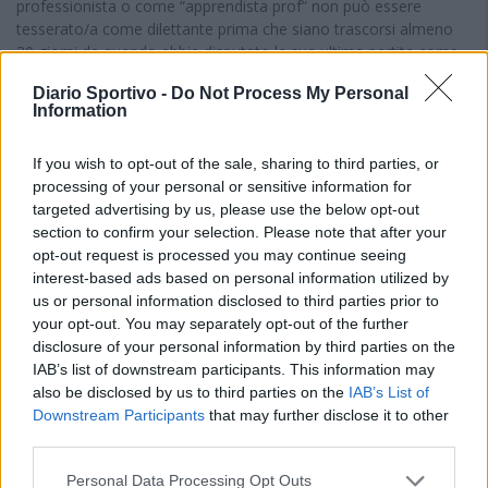
professionista o come “apprendista prof” non può essere
tesserato/a come dilettante prima che siano trascorsi almeno
30 giorni da quando abbia disputato la sua ultima partita come
professionista.
Diario Sportivo -
Do Not Process My Personal
Information
11.
Rinnovo tesseramento annuale presso società
attuale
If you wish to opt-out of the sale, sharing to third parties, or
Il termine per il ritesseramento, da parte delle società già titolari
processing of your personal or sensitive information for
del tesseramento dei calciatori/calciatrici e giocatori/giocatrici
targeted advertising by us, please use the below opt-out
“Giovani”, “Giovani Dilettanti” e “non professionisti” in scadenza
section to confirm your selection. Please note that after your
al 30 giugno 2025, è fissato
nel periodo dal 16 maggio al 25
opt-out request is processed you may continue seeing
giugno 2025
.
interest-based ads based on personal information utilized by
Il ritesseramento dovrà avvenire con le modalità già previste dal
us or personal information disclosed to third parties prior to
presente Comunicato Ufficiale per il deposito delle richieste di
your opt-out. You may separately opt-out of the further
tesseramento presso le piattaforme informatiche.
disclosure of your personal information by third parties on the
IN QUESTO ARTICOLO
IAB’s list of downstream participants. This information may
also be disclosed by us to third parties on the
IAB’s List of
CAMPIONATO:
Serie D
Downstream Participants
that may further disclose it to other
third parties.
STAGIONE:
2024/2025
Personal Data Processing Opt Outs