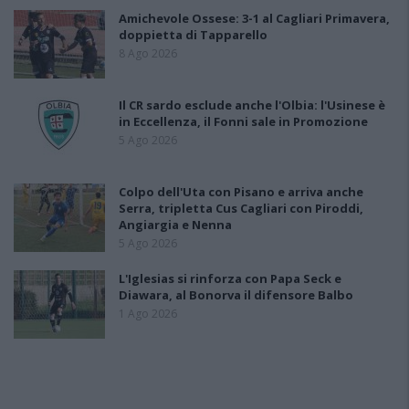
Amichevole Ossese: 3-1 al Cagliari Primavera,
doppietta di Tapparello
8 Ago 2026
Il CR sardo esclude anche l'Olbia: l'Usinese è
in Eccellenza, il Fonni sale in Promozione
5 Ago 2026
Colpo dell'Uta con Pisano e arriva anche
Serra, tripletta Cus Cagliari con Piroddi,
Angiargia e Nenna
5 Ago 2026
L'Iglesias si rinforza con Papa Seck e
Diawara, al Bonorva il difensore Balbo
1 Ago 2026