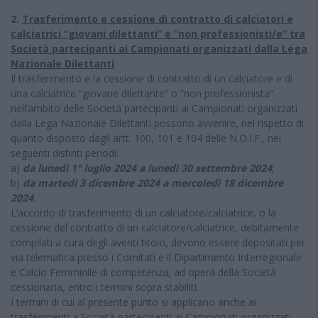
2.
Trasferimento e cessione di contratto di calciatori e
calciatrici “giovani dilettanti” e “non professionisti/e” tra
Società partecipanti ai Campionati organizzati dalla Lega
Nazionale Dilettanti
Il trasferimento e la cessione di contratto di un calciatore e di
una calciatrice “giovane dilettante” o “non professionista”
nell’ambito delle Società partecipanti ai Campionati organizzati
dalla Lega Nazionale Dilettanti possono avvenire, nel rispetto di
quanto disposto dagli artt. 100, 101 e 104 delle N.O.I.F., nei
seguenti distinti periodi:
a)
da lunedì 1° luglio 2024 a lunedì 30 settembre 2024
;
b)
da martedì 3 dicembre 2024 a mercoledì 18 dicembre
2024
.
L’accordo di trasferimento di un calciatore/calciatrice, o la
cessione del contratto di un calciatore/calciatrice, debitamente
compilati a cura degli aventi titolo, devono essere depositati per
via telematica presso i Comitati e il Dipartimento Interregionale
e Calcio Femminile di competenza, ad opera della Società
cessionaria, entro i termini sopra stabiliti.
I termini di cui al presente punto si applicano anche ai
trasferimenti a Società partecipanti ai Campionati organizzati