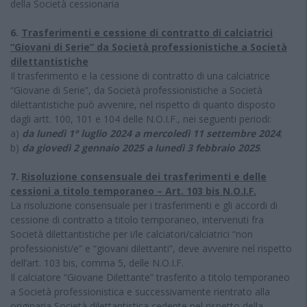
della Società cessionaria
6.
Trasferimenti e cessione di contratto di calciatrici
“Giovani di Serie” da Società professionistiche a Società
dilettantistiche
Il trasferimento e la cessione di contratto di una calciatrice
“Giovane di Serie”, da Società professionistiche a Società
dilettantistiche può avvenire, nel rispetto di quanto disposto
dagli artt. 100, 101 e 104 delle N.O.I.F., nei seguenti periodi:
a)
da lunedì 1° luglio 2024 a mercoledì 11 settembre 2024
;
b)
da giovedì 2 gennaio 2025 a lunedì 3 febbraio 2025
.
7.
Risoluzione consensuale dei trasferimenti e delle
cessioni a titolo temporaneo – Art. 103 bis N.O.I.F.
La risoluzione consensuale per i trasferimenti e gli accordi di
cessione di contratto a titolo temporaneo, intervenuti fra
Società dilettantistiche per i/le calciatori/calciatrici “non
professionisti/e” e “giovani dilettanti”, deve avvenire nel rispetto
dell’art. 103 bis, comma 5, delle N.O.I.F.
Il calciatore “Giovane Dilettante” trasferito a titolo temporaneo
a Società professionistica e successivamente rientrato alla
originaria Società dilettantistica cedente nel rispetto della