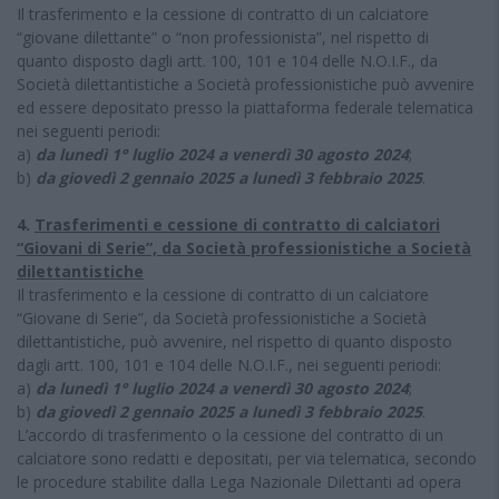
Il trasferimento e la cessione di contratto di un calciatore
“giovane dilettante” o “non professionista”, nel rispetto di
quanto disposto dagli artt. 100, 101 e 104 delle N.O.I.F., da
Società dilettantistiche a Società professionistiche può avvenire
ed essere depositato presso la piattaforma federale telematica
nei seguenti periodi:
a)
da lunedì 1° luglio 2024 a venerdì 30 agosto 2024
;
b)
da giovedì 2 gennaio 2025 a lunedì 3 febbraio 2025
.
4.
Trasferimenti e cessione di contratto di calciatori
“Giovani di Serie”, da Società professionistiche a Società
dilettantistiche
Il trasferimento e la cessione di contratto di un calciatore
“Giovane di Serie”, da Società professionistiche a Società
dilettantistiche, può avvenire, nel rispetto di quanto disposto
dagli artt. 100, 101 e 104 delle N.O.I.F., nei seguenti periodi:
a)
da lunedì 1° luglio 2024 a venerdì 30 agosto 2024
;
b)
da giovedì 2 gennaio 2025 a lunedì 3 febbraio 2025
.
L’accordo di trasferimento o la cessione del contratto di un
calciatore sono redatti e depositati, per via telematica, secondo
le procedure stabilite dalla Lega Nazionale Dilettanti ad opera