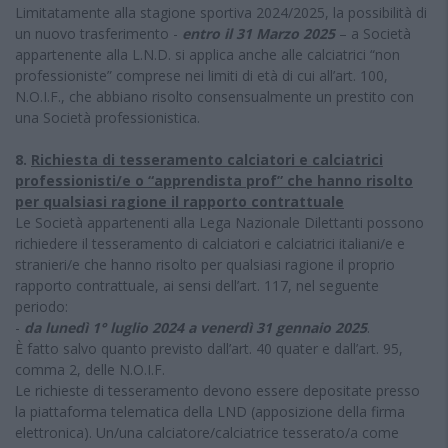
Limitatamente alla stagione sportiva 2024/2025, la possibilità di
un nuovo trasferimento -
entro il 31 Marzo 2025
– a Società
appartenente alla L.N.D. si applica anche alle calciatrici “non
professioniste” comprese nei limiti di età di cui all’art. 100,
N.O.I.F., che abbiano risolto consensualmente un prestito con
una Società professionistica.
8.
Richiesta di tesseramento calciatori e calciatrici
professionisti/e o “apprendista prof” che hanno risolto
per qualsiasi ragione il rapporto contrattuale
Le Società appartenenti alla Lega Nazionale Dilettanti possono
richiedere il tesseramento di calciatori e calciatrici italiani/e e
stranieri/e che hanno risolto per qualsiasi ragione il proprio
rapporto contrattuale, ai sensi dell’art. 117, nel seguente
periodo:
-
da lunedì 1° luglio 2024 a venerdì 31 gennaio 2025
.
È fatto salvo quanto previsto dall’art. 40 quater e dall’art. 95,
comma 2, delle N.O.I.F.
Le richieste di tesseramento devono essere depositate presso
la piattaforma telematica della LND (apposizione della firma
elettronica). Un/una calciatore/calciatrice tesserato/a come