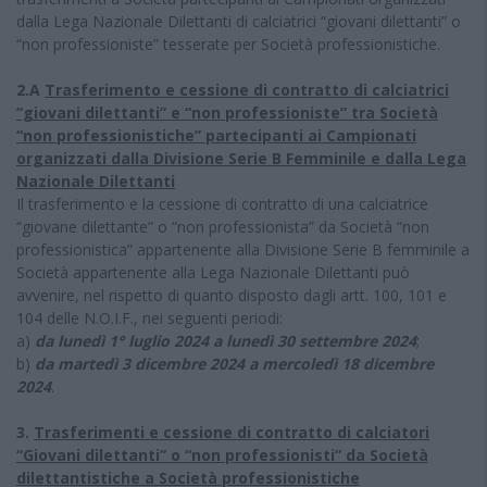
dalla Lega Nazionale Dilettanti di calciatrici “giovani dilettanti” o
“non professioniste” tesserate per Società professionistiche.
2.A
Trasferimento e cessione di contratto di calciatrici
“giovani dilettanti” e “non professioniste” tra Società
“non professionistiche” partecipanti ai Campionati
organizzati dalla Divisione Serie B Femminile e dalla Lega
Nazionale Dilettanti
Il trasferimento e la cessione di contratto di una calciatrice
“giovane dilettante” o “non professionista” da Società “non
professionistica” appartenente alla Divisione Serie B femminile a
Società appartenente alla Lega Nazionale Dilettanti può
avvenire, nel rispetto di quanto disposto dagli artt. 100, 101 e
104 delle N.O.I.F., nei seguenti periodi:
a)
da lunedì 1° luglio 2024 a lunedì 30 settembre 2024
;
b)
da martedì 3 dicembre 2024 a mercoledì 18 dicembre
2024
.
3.
Trasferimenti e cessione di contratto di calciatori
“Giovani dilettanti” o “non professionisti” da Società
dilettantistiche a Società professionistiche