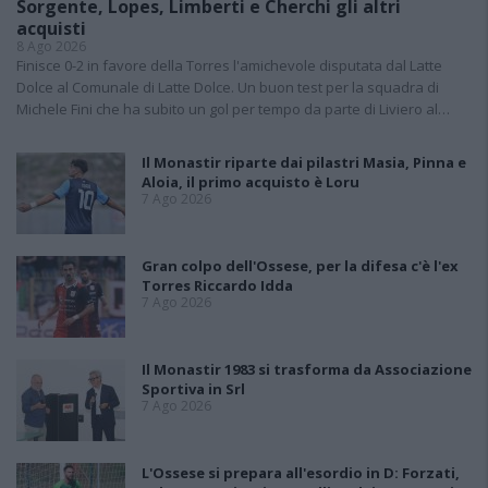
Sorgente, Lopes, Limberti e Cherchi gli altri
acquisti
8 Ago 2026
Finisce 0-2 in favore della Torres l'amichevole disputata dal Latte
Dolce al Comunale di Latte Dolce. Un buon test per la squadra di
Michele Fini che ha subito un gol per tempo da parte di Liviero al…
Il Monastir riparte dai pilastri Masia, Pinna e
Aloia, il primo acquisto è Loru
7 Ago 2026
Gran colpo dell'Ossese, per la difesa c'è l'ex
Torres Riccardo Idda
7 Ago 2026
Il Monastir 1983 si trasforma da Associazione
Sportiva in Srl
7 Ago 2026
L'Ossese si prepara all'esordio in D: Forzati,