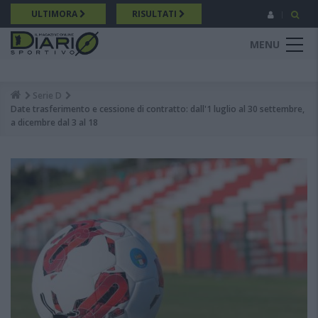
Salta
ULTIMORA
RISULTATI
al
contenuto
MENU
principale
Serie D
Breadcrumb
Date trasferimento e cessione di contratto: dall'1 luglio al 30 settembre,
a dicembre dal 3 al 18