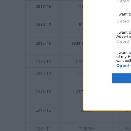
Opted 
2017-18
TORRES
Pro
I want t
Opted 
2016-17
BUDONI
Pro
I want 
Advertis
Opted 
2015-16
SAN TEODORO
Pro
I want t
of my P
was col
2014-15
CASTIADAS
Eli
Opted 
2013-14
FERTILIA
Eli
2012-13
LATTE DOLCE
Eli
2011-12
OLBIA
Eli
2010-11
TORRES
Eli