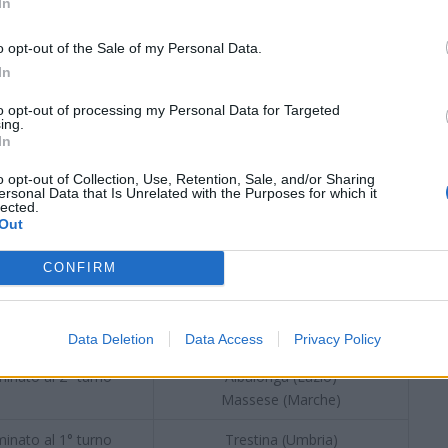
In
mosso in serie D
Cuoiopelli (Toscana)
Cannara (Umbria)
o opt-out of the Sale of my Personal Data.
In
mosso in serie D
Valle del Tevere (Lazio)
Bozner (Alto Adige)
to opt-out of processing my Personal Data for Targeted
ing.
In
mosso in serie D
Camaiore (Toscana)
Vigasio (Veneto)
o opt-out of Collection, Use, Retention, Sale, and/or Sharing
ersonal Data that Is Unrelated with the Purposes for which it
lected.
minato al 1° turno
Ghivizzano (Toscana)
Out
minato al 2° turno
Vis Torgiano (Umbria)
CONFIRM
Abano (Veneto)
minato al 2° turno
Fregene (Lazio)
Montegranaro (Marche)
Data Deletion
Data Access
Privacy Policy
minato al 2° turno
Albalonga (Lazio)
Massese (Marche)
minato al 1° turno
Trestina (Umbria)