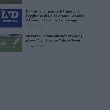
Definiti gli organici di Prima con
l'aggiunta di Golfo Aranci, La Salle e
Ottava, in Seconda 8 ripescaggi
7 Ago 2026
Su Porto Corallo binchet s'isparègiu
play-off contra a su Taloro Gavoi
27 Apr 2014