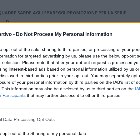
QUADRE SARDE AGLI SPAREGGI-PROMOZIONE PER LA SERIE
D
RISULTATO
AVVERSARI
rtivo -
Do Not Process My Personal Information
S
perato il 1° turno
W3 Maccarese (Lazio)
to opt-out of the sale, sharing to third parties, or processing of your per
Vianese (E. Romagna)
formation for targeted advertising by us, please use the below opt-out s
r selection. Please note that after your opt-out request is processed y
minato al 1° turno
Terni (Umbria)
eing interest-based ads based on personal information utilized by us or
disclosed to third parties prior to your opt-out. You may separately opt-
mosso in serie D
Boreale (Lazio)
losure of your personal information by third parties on the IAB’s list of
Ellera (Umbria)
. This information may also be disclosed by us to third parties on the
IA
Participants
that may further disclose it to other third parties.
minato al 1° turno
L'Aquila (Abruzzo)
putati a causa della pandemia di COVID-19
l Data Processing Opt Outs
putati a causa della pandemia di COVID-19
o opt-out of the Sharing of my personal data.
minato al 1° turno
Pomezia (Lazio)