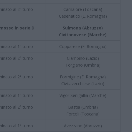
minato al 2° turno
Camaiore (Toscana)
Cesenatico (E. Romagna)
mosso in serie D
Sulmona (Abruzzo)
Civitanovese (Marche)
minato al 1° turno
Copparese (E. Romagna)
minato al 2° turno
Ciampino (Lazio)
Torgiano (Umbria)
minato al 2° turno
Formigine (E. Romagna)
Civitavecchiese (Lazio)
minato al 1° turno
Vigor Senigallia (Marche)
minato al 2° turno
Bastia (Umbria)
Forcoli (Toscana)
minato al 1° turno
Avezzano (Abruzzo)