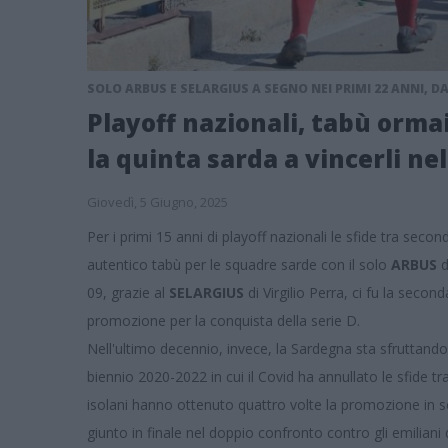
SOLO ARBUS E SELARGIUS A SEGNO NEI PRIMI 22 ANNI, D
Playoff nazionali, tabù ormai
la quinta sarda a vincerli ne
Giovedì, 5 Giugno, 2025
Per i primi 15 anni di playoff nazionali le sfide tra second
autentico tabù per le squadre sarde con il solo
ARBUS
d
09, grazie al
SELARGIUS
di Virgilio Perra, ci fu la secon
promozione per la conquista della serie D.
Nell'ultimo decennio, invece, la Sardegna sta sfruttando 
biennio 2020-2022 in cui il Covid ha annullato le sfide tra
isolani hanno ottenuto quattro volte la promozione in s
giunto in finale nel doppio confronto contro gli emilia