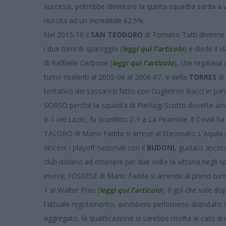
successi, potrebbe diventare la quinta squadra sarda a vi
riuscita ad un incredibile 62.5%.
Nel 2015-16 il
SAN TEODORO
di Tomaso Tatti divenne l
i due turni di spareggio (
leggi qui l'articolo
) e diede il v
di Raffaele Cerbone (
leggi qui l'articolo
), che regalava
turno risalenti al 2005-06 al 2006-07, e della
TORRES
di
tentativo dei sassaresi fatto con Guglielmo Bacci in pan
SORSO perché la squadra di Pierluigi Scotto dovette arre
0-1 nel Lazio, fu sconfitto 2-1 a La Piramide. Il Covid ha
TALORO di Mario Fadda si arrese al blasonato L'Aquila 
vincere i playoff nazionali con il
BUDONI
, guidato ancor
club isolano ad ottenere per due volte la vittoria negli
invece, l'OSSESE di Mario Fadda si arrende al primo tur
1 al Walter Frau (
leggi qui l'articolo
). Il gol che vale d
l'attuale regolamento, avrebbero perlomeno disputato i 
aggregato, la qualificazione si sarebbe risolta ai calci di 