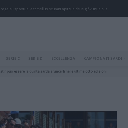
 regalai ispantus: est mellus scumiti apitzus de is giòvunus o is…
SERIE C
SERIE D
ECCELLENZA
CAMPIONATI SARDI
stir può essere la quinta sarda a vincerli nelle ultime otto edizioni