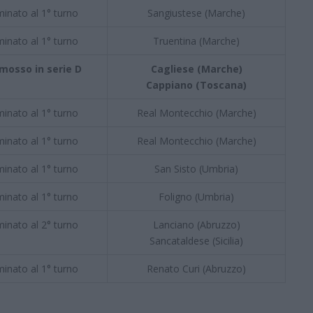
minato al 1° turno
Sangiustese (Marche)
minato al 1° turno
Truentina (Marche)
mosso in serie D
Cagliese (Marche)
Cappiano (Toscana)
minato al 1° turno
Real Montecchio (Marche)
minato al 1° turno
Real Montecchio (Marche)
minato al 1° turno
San Sisto (Umbria)
minato al 1° turno
Foligno (Umbria)
minato al 2° turno
Lanciano (Abruzzo)
Sancataldese (Sicilia)
minato al 1° turno
Renato Curi (Abruzzo)