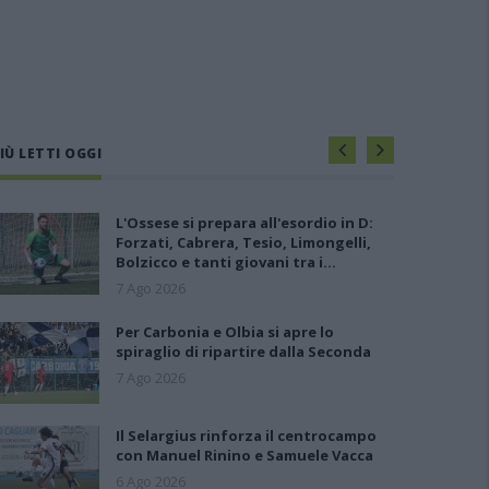
IÙ LETTI OGGI
L'Ossese si prepara all'esordio in D:
Forzati, Cabrera, Tesio, Limongelli,
Bolzicco e tanti giovani tra i…
7 Ago 2026
Per Carbonia e Olbia si apre lo
spiraglio di ripartire dalla Seconda
7 Ago 2026
Il Selargius rinforza il centrocampo
con Manuel Rinino e Samuele Vacca
6 Ago 2026