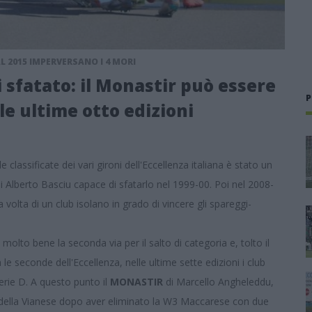
AL 2015 IMPERVERSANO I 4 MORI
 sfatato: il Monastir può essere
P
lle ultime otto edizioni
e classificate dei vari gironi dell'Eccellenza italiana è stato un
i Alberto Basciu capace di sfatarlo nel 1999-00. Poi nel 2008-
da volta di un club isolano in grado di vincere gli spareggi-
molto bene la seconda via per il salto di categoria e, tolto il
 le seconde dell'Eccellenza, nelle ultime sette edizioni i club
erie D. A questo punto il
MONASTIR
di Marcello Angheleddu,
ni della Vianese dopo aver eliminato la W3 Maccarese con due