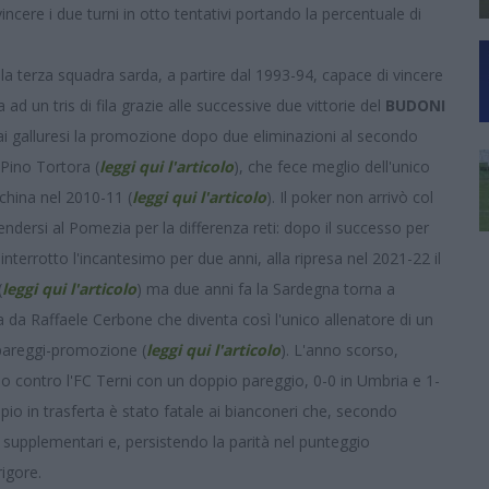
ncere i due turni in otto tentativi portando la percentuale di
a terza squadra sarda, a partire dal 1993-94, capace di vincere
ia ad un tris di fila grazie alle successive due vittorie del
BUDONI
 ai galluresi la promozione dopo due eliminazioni al secondo
 Pino Tortora (
leggi qui l'articolo
), che fece meglio dell'unico
china nel 2010-11 (
leggi qui l'articolo
). Il poker non arrivò col
ndersi al Pomezia per la differenza reti: dopo il successo per
 interrotto l'incantesimo per due anni, alla ripresa nel 2021-22 il
(
leggi qui l'articolo
) ma due anni fa la Sardegna torna a
a da Raffaele Cerbone che diventa così l'unico allenatore di un
 spareggi-promozione (
leggi qui l'articolo
). L'anno scorso,
no contro l'FC Terni con un doppio pareggio, 0-0 in Umbria e 1-
oppio in trasferta è stato fatale ai bianconeri che, secondo
supplementari e, persistendo la parità nel punteggio
rigore.