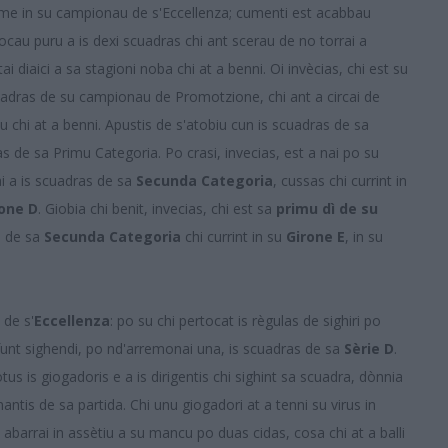
us me in su campionau de s'Eccellenza; cumenti est acabbau
 tocau puru a is dexi scuadras chi ant scerau de no torrai a
tai diaici a sa stagioni noba chi at a benni. Oi invècias, chi est su
scuadras de su campionau de Promotzione, chi ant a circai de
 chi at a benni. Apustis de s'atobiu cun is scuadras de sa
as de sa Primu Categoria. Po crasi, invecias, est a nai po su
cai a is scuadras de sa
Secunda Categoria
, cussas chi currint in
one D
. Giobia chi benit, invecias, chi est sa
primu dì de su
as de sa
Secunda Categoria
chi currint in su
Girone E
, in su
 de s'
Eccellenza
: po su chi pertocat is règulas de sighiri po
hi funt sighendi, po nd'arremonai una, is scuadras de sa
Sèrie D
.
otus is giogadoris e a is dirigentis chi sighint sa scuadra, dònnia
antis de sa partida. Chi unu giogadori at a tenni su virus in
 abarrai in assètiu a su mancu po duas cidas, cosa chi at a balli