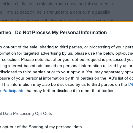
s chi in sa bidha cosa mia abarrant cuaus, po totu su merì, a
o", me sa istazioni de is trenus: iant a depi curri e passillai
, e invecias si nd'abarrant interraus in su logu prus scuru chi
un coru allirgu e in libbertade, ma no podint, poita seus ancora
rtivo -
Do Not Process My Personal Information
itzus. E dhu scieus beni, poita megaus a si dhu arrepiti giai
S
n prus, fintzas a candu sa passientzia si bastat, isperendi chi in
to opt-out of the sale, sharing to third parties, or processing of your per
formation for targeted advertising by us, please use the below opt-out s
 puru, giai chi nci seu: mi prangit unu paghedhu su coru a biri is
r selection. Please note that after your opt-out request is processed y
e s'Eccellenza e sighint cun is allenamentus in truma manna in
eing interest-based ads based on personal information utilized by us or
us prus piticus (ant a tenni nemancu cuindixi annus), giogant a
disclosed to third parties prior to your opt-out. You may separately opt-
losure of your personal information by third parties on the IAB’s list of
s de s'Eccellenza funt benius a essi, est una noba chi nd'est
. This information may also be disclosed by us to third parties on the
IA
e importu natzionali; totus is campionaus de is piciochedhus
Participants
that may further disclose it to other third parties.
funt stètius sciusciaus. Nudha spàssiu po is pipius, ma su chi si
hi faint prus beni po sa saludi. Apustis de essi contau totu custu
ti chi serbiat), incumentzaus a castiai is nobas de importu prus
l Data Processing Opt Outs
i su mundu de sa bòcia in Sardìnnia.
o opt-out of the Sharing of my personal data.