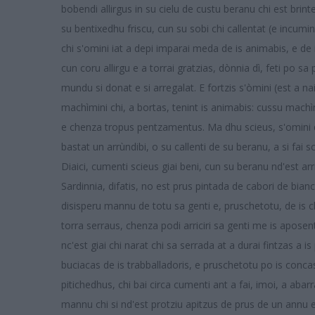
bobendi allirgus in su cielu de custu beranu chi est brinten
su bentixedhu friscu, cun su sobi chi callentat (e incum
chi s'omini iat a depi imparai meda de is animabis, e de i
cun coru allirgu e a torrai gratzias, dònnia dì, feti po sa
mundu si donat e si arregalat. E fortzis s'òmini (est a nai
machìmini chi, a bortas, tenint is animabis: cussu machìmi
e chenza tropus pentzamentus. Ma dhu scieus, s'omini de
bastat un arrùndibi, o su callenti de su beranu, a si fai 
Diaici, cumenti scieus giai beni, cun su beranu nd'est a
Sardinnia, difatis, no est prus pintada de cabori de bian
disisperu mannu de totu sa genti e, pruschetotu, de is chi
torra serraus, chenza podi arriciri sa genti me is apose
nc'est giai chi narat chi sa serrada at a durai fintzas a i
buciacas de is trabballadoris, e pruschetotu po is conca
pitichedhus, chi bai circa cumenti ant a fai, imoi, a ab
mannu chi si nd'est protziu apitzus de prus de un annu e 