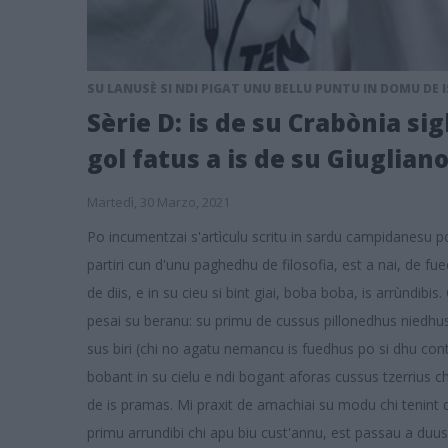
SU LANUSÈ SI NDI PIGAT UNU BELLU PUNTU IN DOMU DE I
Sèrie D: is de su Crabònia sig
gol fatus a is de su Giuglian
Martedì, 30 Marzo, 2021
Po incumentzai s'artìculu scritu in sardu campidanesu p
partiri cun d'unu paghedhu de filosofia, est a nai, de fu
de diis, e in su cieu si bint giai, boba boba, is arrùndibi
pesai su beranu: su primu de cussus pillonedhus niedhus
sus biri (chi no agatu nemancu is fuedhus po si dhu contai,
bobant in su cielu e ndi bogant aforas cussus tzerrius ch
de is pramas. Mi praxit de amachiai su modu chi tenint de
primu arrundibi chi apu biu cust'annu, est passau a duu