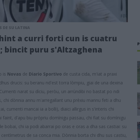
S DE SU LATINA
hint a curri forti cun is cuatru
P
o; bincit puru s'Altzaghena
o is
Novas
de
Diario Sportivo
de custa cida, m'iat a praxi
edhus drucis: su beranu nd'est torra lòmpiu, giai de una dexina
s. Cumenti narat su dìciu, peròu, un arrùndibi no bastat po ndi
, chi dònnia annu m'arregallant unu prèxiu mannu feti a dhu
 cumenti mancai ia a bolli), diaici allirgus in s'interis chi
i faint, d'apu biu pròpriu domìnigu passau, chi fiat su domìnigu
 bobai, chi ia podi abarrai po oras e oras a dha sas castiai: su
s centìmetrus de sa conca mia. Dònnia borta chi dhu sus castiu,