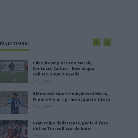
IÙ LETTI OGGI
L'Ilva si completa con Markic,
Contucci, Carlucci, Bevilacqua,
Solinas, Souare e Galic
7 Ago 2026
Il Monastir riparte dai pilastri Masia,
Pinna e Aloia, il primo acquisto è Loru
7 Ago 2026
Gran colpo dell'Ossese, per la difesa
c'è l'ex Torres Riccardo Idda
7 Ago 2026