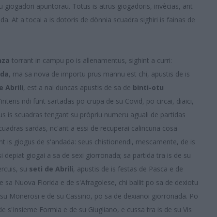
 giogadori apuntorau. Totus is atrus giogadoris, invècias, ant
da. At a tocai a is dotoris de dònnia scuadra sighiri is fainas de
nza
torrant in campu po is allenamentus, sighint a curri:
ada
, ma sa nova de importu prus mannu est chi, apustis de is
 Abrili
, est a nai duncas apustis de sa de
binti-otu
s'interis ndi funt sartadas po crupa de su Covid, po circai, diaici,
otus is scuadras tengant su pròpriu numeru aguali de partidas
 scuadras sardas, nc'ant a essi de recuperai calincuna cosa
ant is giogus de s'andada: seus chistionendi, mescamente, de is
si depiat giogai a sa de sexi giorronada; sa partida tra is de su
èrcuis, su
seti de Abrili
, apustis de is festas de Pasca e de
de sa Nuova Florida e de s'Afragolese, chi ballit po sa de dexiotu
de su Monerosi e de su Cassino, po sa de dexianoi giorronada. Po
 de s'Insieme Formia e de su Giugliano, e cussa tra is de su Vis