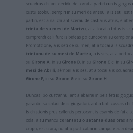
scuadras chi ant decidiu de torrai a partiri cun is giog
custu atobiu, sèmpiri in su merì de ariseu, a is seti, est
partiri, est a nai chi ant scerau de castiai is atrus, e aber
trinta de su mesi de Martzu
, at a tocai a totus is 
cumprendi calli funt is bideas po cuncodrai su campionau
Promotzione, a is seti de su merì, at a tocai a is scuadr
trintunu de su mesi de Martzu
, a is ses, at a perto
su
Girone A
, in su
Girone B
, in su
Girone C
e in su
Gir
mesi de Abrili
, sèmpiri a is ses, at a tocai a is scuadr
Girone F
, in su
Girone G
e in su
Girone H
.
Duncas, po cust'annu, ant a abarrai in peis feti is giogus
garantiri sa saludi de is giogadori, ant a balli cussas c
Is chistionis prus callentis pertocant is esamis de fai a t
cida, a su mancu
corantotu
o
setanta
-
duas
oras ainn
cropu, est craru, no at a podi cabai in campu e at a depi