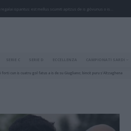
 regalai ispantus: est mellus scumiti apitzus de is giòvunus o is…
SERIE C
SERIE D
ECCELLENZA
CAMPIONATI SARDI
i forti cun is cuatru gol fatus a is de su Giugliano; bincit puru s'Altzaghena