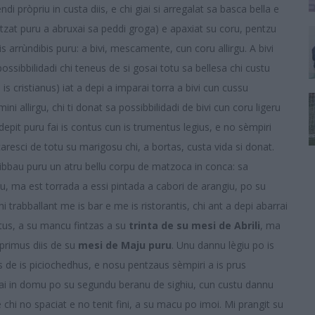
di pròpriu in custa diis, e chi giai si arregalat sa basca bella e
intzat puru a abruxai sa peddi groga) e apaxiat su coru, pentzu
s arrùndibis puru: a bivi, mescamente, cun coru allirgu. A bivi
 possibbilidadi chi teneus de si gosai totu sa bellesa chi custu
 is cristianus) iat a depi a imparai torra a bivi cun cussu
ni allirgu, chi ti donat sa possibbilidadi de bivi cun coru ligeru
pit puru fai is contus cun is trumentus legius, e no sèmpiri
scaresci de totu su marigosu chi, a bortas, custa vida si donat.
rribbau puru un atru bellu corpu de matzoca in conca: sa
cu, ma est torrada a essi pintada a cabori de arangiu, po su
 trabballant me is bar e me is ristorantis, chi ant a depi abarrai
ntus, a su mancu fintzas a su
trinta de su mesi de Abrili
, ma
s primus diis de su
mesi de Maju puru
. Unu dannu lègiu po is
s de is piciochedhus, e nosu pentzaus sèmpiri a is prus
arrai in domu po su segundu beranu de sighiu, cun custu dannu
chi no spaciat e no tenit fini, a su macu po imoi. Mi prangit su