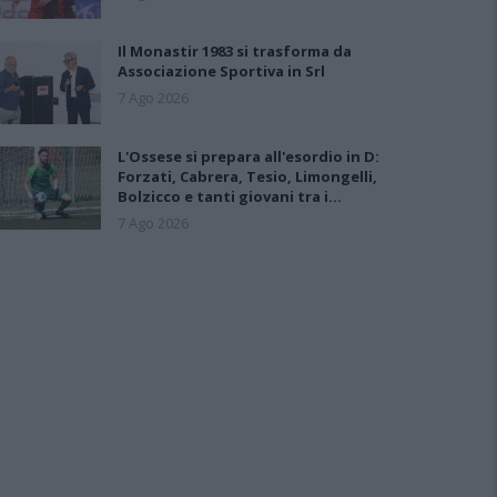
Il Monastir 1983 si trasforma da
Associazione Sportiva in Srl
7 Ago 2026
L'Ossese si prepara all'esordio in D:
Forzati, Cabrera, Tesio, Limongelli,
Bolzicco e tanti giovani tra i…
7 Ago 2026