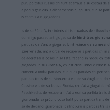
puru po totus cussus chi funt abarraus a su costau de su
a podi sighiri cun is allenamentus e, apustis, cun sa parti
is esamis a is giogadoris.
Is de sa Sèrie D, in s'interis chi is scuadras de s'
Eccelle
domìnigu passau ant giogau sa de
binti-tres giorron
partidas chi s'ant a giogai su
binti-cincu de su mesi de
giorronada
, ant a circai de recuperai is partidas chi in 
de aderetzai is cosas in sa lista, fadendi in modu chi t
giogadas. In su
Girone G
, chi est cussu innoi currint is
cumenti a undixi partidas, cun duas partidas chi pertoc
partidas tra is de su Monterosi e is de su Giugliano, chi 
Cassino e is de sa Nuova Florida, chi s'at a giogai de m
Paschixedha; de recuperai nc'at a essi sa partida tra is 
giorronada; sa pròpriu cosa ballit po sa partida tra is 
sa de dexianoi giorronada, ballint puru is partidas tra is