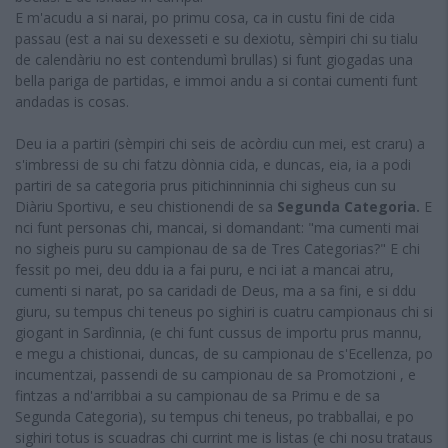
E m'acudu a si narai, po primu cosa, ca in custu fini de cida
passau (est a nai su dexesseti e su dexiotu, sèmpiri chi su tialu
de calendàriu no est contendumì brullas) si funt giogadas una
bella pariga de partidas, e immoi andu a si contai cumenti funt
andadas is cosas.
Deu ia a partiri (sèmpiri chi seis de acòrdiu cun mei, est craru) a
s'imbressi de su chi fatzu dònnia cida, e duncas, eia, ia a podi
partiri de sa categoria prus pitichinninnia chi sigheus cun su
Diàriu Sportivu, e seu chistionendi de sa
Segunda Categoria.
E
nci funt personas chi, mancai, si domandant: "ma cumenti mai
no sigheis puru su campionau de sa de Tres Categorias?" E chi
fessit po mei, deu ddu ia a fai puru, e nci iat a mancai atru,
cumenti si narat, po sa caridadi de Deus, ma a sa fini, e si ddu
giuru, su tempus chi teneus po sighiri is cuatru campionaus chi si
giogant in Sardìnnia, (e chi funt cussus de importu prus mannu,
e megu a chistionai, duncas, de su campionau de s'Ecellenza, po
incumentzai, passendi de su campionau de sa Promotzioni , e
fintzas a nd'arribbai a su campionau de sa Primu e de sa
Segunda Categoria), su tempus chi teneus, po trabballai, e po
sighiri totus is scuadras chi currint me is listas (e chi nosu trataus