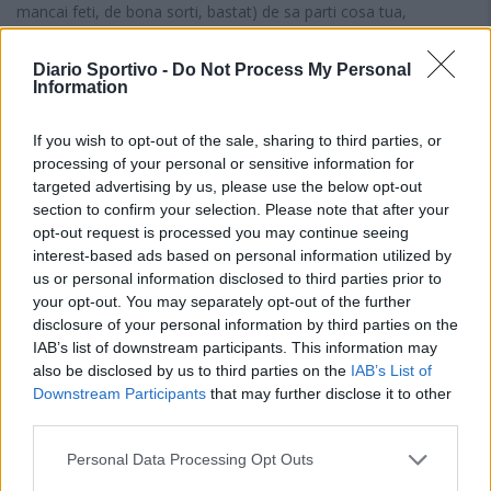
mancai feti, de bona sorti, bastat) de sa parti cosa tua,
intzandus no nc'est nudda de fai, e podis abarrai seguru de su
fatu ca sa bòcia no dda at a acabbai mai a is pabas de su
Diario Sportivo -
Do Not Process My Personal
portieri; e podis abarrai seguru, mancai, ca candu sa giorronada,
Information
sa dì, e sa partida, funt trotas, intzandus tui mancai podis giogai
beni cantu bolis, ma a su primu tiru chi is aversàrius nci scudint
If you wish to opt-out of the sale, sharing to third parties, or
concas a sa porta cosa tua, eia, podis abarrai seguru de su fatu
processing of your personal or sensitive information for
ca nd'as a ingolli su gol, mancai siat su primu e ùnicu tiru chi is
targeted advertising by us, please use the below opt-out
aversàrius ant a fai concas a sa porta tua.
section to confirm your selection. Please note that after your
E duncas su giogu de sa bòcia benit a essi una scola, una scola
opt-out request is processed you may continue seeing
de vida, diaici ddi naru; e pròpriu po custu motivu chi pentzu, chi
interest-based ads based on personal information utilized by
abarru cunvintu (cumenti si iat a podi narai, puru) ca su giogu de
us or personal information disclosed to third parties prior to
sa bòcia potzat fai beni meda a sa conca, a su coru, a sa vida
your opt-out. You may separately opt-out of the further
de is piciocus etotu, partendi, intzandus, e mi parit craru, de
disclosure of your personal information by third parties on the
cussus prus giòvuneddus de edadi.
IAB’s list of downstream participants. This information may
also be disclosed by us to third parties on the
IAB’s List of
E su chi mi narant sèmpiri is allenadoris (e deu creu chi nci siat
Downstream Participants
that may further disclose it to other
su tanti, chi ballat duncas sa pena de ddu torrai a scriri, in mesu
third parties.
in mesu a s'artìculu de custa cida puru) est ca tui iast a podi
binci, mancai, puru cuindixi o sexi partidas de sighiu, una avatu
Personal Data Processing Opt Outs
de s'atra (cumenti sucedit, mancai, a certas scuadras), ma custu