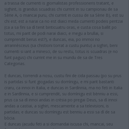
a trassa de cumenti is giornalistas professioneris tratant, e
sighint, is grandus scuadras chi currint in su campionau de sa
Sèrie A, o mancai puru, chi currint in cussu de sa Sèrie B), est su
chi est; est a narai ca no est diaici meda cumenti podeis pentzai
(ca a sa fini sa dì tenit binticuatru oras, e custa cosa ballit po
totus, mi parit de podi narai diaici, e megu a brullai, si
cumprendit berus est?), e duncas, eia, po immoi no
arrannèsceus (sa chistioni torrat a custu puntu) a sighiri, beni
cumenti si iant a minesci, de su restu, totus is scuadras (e no
funt pagus) chi currint me in su mundu de sa de Tres
Categorias.
E duncas, torrendi a nosu, custu fini de cida passau (po su prus
is partidas si funt giogadas su domìnigu, e mi parit bastanti
craru, ca innoi in Italia, e duncas in Sardìnnia, ma no feti in Italia
e in Sardìnnia, e si cumprendit, su domìnigu est bènniu a essi,
prus ca sa dì innoi andas in crèsia po pregai Deus, sa dì innoi
andas a castiai, a sighiri, mescamente a sa televisioni, is
partidas; e duncas su domìnigu est benniu a essi sa dì de sa
bòcia.
E duncas (acudu feti a si domandai iscusa chi, mancai, seu