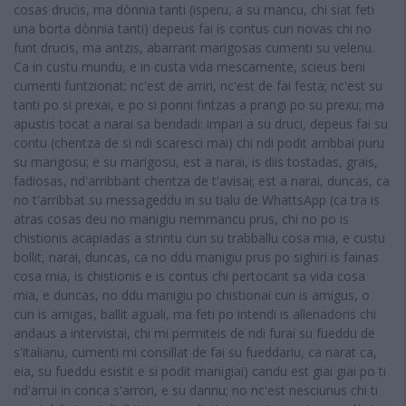
cosas drucis, ma dònnia tanti (isperu, a su mancu, chi siat feti
una borta dònnia tanti) depeus fai is contus cun novas chi no
funt drucis, ma antzis, abarrant marigosas cumenti su velenu.
Ca in custu mundu, e in custa vida mescamente, scieus beni
cumenti funtzionat: nc'est de arriri, nc'est de fai festa; nc'est su
tanti po si prexai, e po si ponni fintzas a prangi po su prexu; ma
apustis tocat a narai sa beridadi: impari a su druci, depeus fai su
contu (chentza de si ndi scaresci mai) chi ndi podit arribbai puru
su marigosu; e su marigosu, est a narai, is diis tostadas, grais,
fadiosas, nd'arribbant chentza de t'avisai; est a narai, duncas, ca
no t'arribbat su messageddu in su tialu de WhattsApp (ca tra is
atras cosas deu no manigiu nemmancu prus, chi no po is
chistionis acapiadas a strintu cun su trabballu cosa mia, e custu
bollit, narai, duncas, ca no ddu manigiu prus po sighiri is fainas
cosa mia, is chistionis e is contus chi pertocant sa vida cosa
mia, e duncas, no ddu manigiu po chistionai cun is amigus, o
cun is amigas, ballit aguali, ma feti po intendi is allenadoris chi
andaus a intervistai, chi mi permiteis de ndi furai su fueddu de
s'italianu, cumenti mi consillat de fai su fueddariu, ca narat ca,
eia, su fueddu esistit e si podit manigiai) candu est giai giai po ti
nd'arrui in conca s'arrori, e su dannu; no nc'est nesciunus chi ti