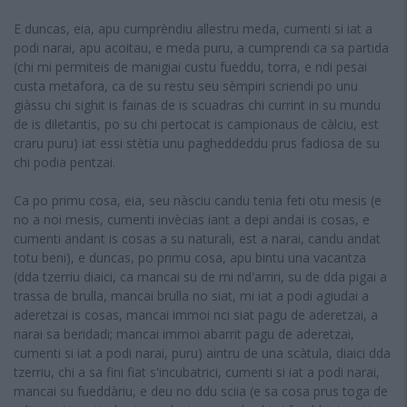
E duncas, eia, apu cumprèndiu allestru meda, cumenti si iat a
podi narai, apu acoitau, e meda puru, a cumprendi ca sa partida
(chi mi permiteis de manigiai custu fueddu, torra, e ndi pesai
custa metafora, ca de su restu seu sèmpiri scriendi po unu
giàssu chi sighit is fainas de is scuadras chi currint in su mundu
de is diletantis, po su chi pertocat is campionaus de càlciu, est
craru puru) iat essi stètia unu pagheddeddu prus fadiosa de su
chi podia pentzai.
Ca po primu cosa, eia, seu nàsciu candu tenia feti otu mesis (e
no a noi mesis, cumenti invècias iant a depi andai is cosas, e
cumenti andant is cosas a su naturali, est a narai, candu andat
totu beni), e duncas, po primu cosa, apu bintu una vacantza
(dda tzerriu diaici, ca mancai su de mi nd'arriri, su de dda pigai a
trassa de brulla, mancai brulla no siat, mi iat a podi agiudai a
aderetzai is cosas, mancai immoi nci siat pagu de aderetzai, a
narai sa beridadi; mancai immoi abarrit pagu de aderetzai,
cumenti si iat a podi narai, puru) aintru de una scàtula, diaici dda
tzerriu, chi a sa fini fiat s'incubatrici, cumenti si iat a podi narai,
mancai su fueddàriu, e deu no ddu sciia (e sa cosa prus toga de