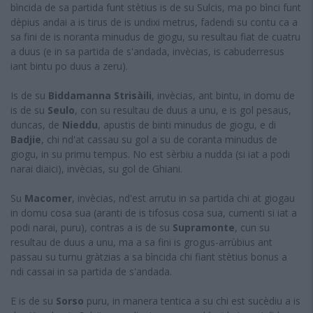
bìncida de sa partida funt stètius is de su Sulcis, ma po bìnci funt
dèpius andai a is tirus de is undixi metrus, fadendi su contu ca a
sa fini de is noranta minudus de giogu, su resultau fiat de cuatru
a duus (e in sa partida de s'andada, invècias, is cabuderresus
iant bintu po duus a zeru).
Is de su
Biddamanna Strisàili
, invècias, ant bintu, in domu de
is de su
Seulo
, con su resultau de duus a unu, e is gol pesaus,
duncas, de
Nieddu
, apustis de binti minudus de giogu, e di
Badjie
, chi nd'at cassau su gol a su de coranta minudus de
giogu, in su primu tempus. No est sèrbiu a nudda (si iat a podi
narai diaici), invècias, su gol de Ghiani.
Su
Macomer
, invècias, nd'est arrutu in sa partida chi at giogau
in domu cosa sua (aranti de is tifosus cosa sua, cumenti si iat a
podi narai, puru), contras a is de su
Supramonte
, cun su
resultau de duus a unu, ma a sa fini is grogus-arrùbius ant
passau su turnu gràtzias a sa bìncida chi fiant stètius bonus a
ndi cassai in sa partida de s'andada.
E is de su
Sorso
puru, in manera tentica a su chi est sucèdiu a is