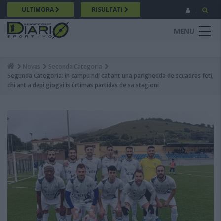
Salta
ULTIMORA
RISULTATI
al
contenuto
MENU
principale
Novas
Seconda Categoria
Breadcrumb
Segunda Categoria: in campu ndi cabant una parighedda de scuadras feti,
chi ant a depi giogai is ùrtimas partidas de sa stagioni