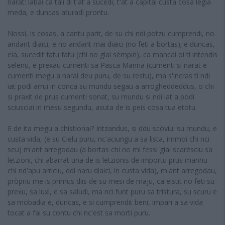
narat: labai ca tali dì t'at a sucedi, t'at a capitai custa cosa lègia
meda, e duncas aturadì prontu.
Nossi, is cosas, a cantu parit, de su chi ndi potzu cumprendi, no
andant diaici, e no andant mai diaici (no feti a bortas); e duncas,
eia, sucedit fatu fatu (chi no giai sèmpiri), ca mancai oi ti intendis
selenu, e prexau cumenti sa Pasca Manna (cumenti si narat e
cumenti megu a narai deu puru, de su restu), ma s'incras ti ndi
iat podi arrui in conca su mundu segau a arrogheddeddus, o chi
si praxit de prus cumenti sonat, su mundu si ndi iat a podi
sciusciai in mesu segundu, asuta de is peis cosa tua etotu.
E de ita megu a chistionai? Intzandus, si ddu scòviu: su mundu, e
custa vida, (e su Cielu puru, nc'aciungu a sa lista, immoi chi nci
seu) m'ant arregodau (a bortas chi no mi fessi giai scarèsciu sa
letzioni, chi abarrat una de is letzionis de importu prus mannu
chi nd'apu arriciu, ddi naru diaici, in custa vida), m'ant arregodau,
pròpriu me is primus diis de su mesi de maju, ca eistit no feti su
prexu, sa luxi, e sa saludi, ma nci funt puru sa tristura, su scuru e
sa mobadia e, duncas, e si cumprendit beni, impari a sa vida
tocat a fai su contu chi nc'est sa morti puru.