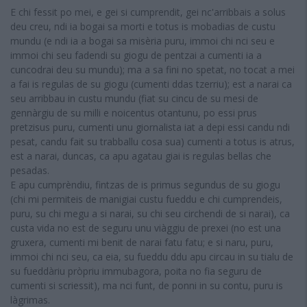
E chi fessit po mei, e gei si cumprendit, gei nc'arribbais a solus
deu creu, ndi ia bogai sa morti e totus is mobadias de custu
mundu (e ndi ia a bogai sa misèria puru, immoi chi nci seu e
immoi chi seu fadendi su giogu de pentzai a cumenti ia a
cuncodrai deu su mundu); ma a sa fini no spetat, no tocat a mei
a fai is regulas de su giogu (cumenti ddas tzerriu); est a narai ca
seu arribbau in custu mundu (fiat su cincu de su mesi de
gennàrgiu de su milli e noicentus otantunu, po essi prus
pretzisus puru, cumenti unu giornalista iat a depi essi candu ndi
pesat, candu fait su trabballu cosa sua) cumenti a totus is atrus,
est a narai, duncas, ca apu agatau giai is regulas bellas che
pesadas.
E apu cumprèndiu, fintzas de is primus segundus de su giogu
(chi mi permiteis de manigiai custu fueddu e chi cumprendeis,
puru, su chi megu a si narai, su chi seu circhendi de si narai), ca
custa vida no est de seguru unu viàggiu de prexei (no est una
gruxera, cumenti mi benit de narai fatu fatu; e si naru, puru,
immoi chi nci seu, ca eia, su fueddu ddu apu circau in su tialu de
su fueddàriu pròpriu immubagora, poita no fia seguru de
cumenti si scriessit), ma nci funt, de ponni in su contu, puru is
làgrimas.