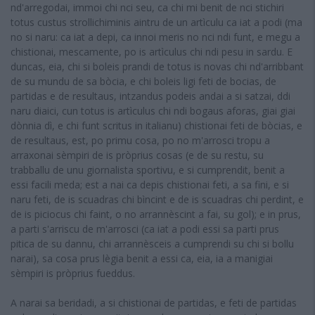
nd'arregodai, immoi chi nci seu, ca chi mi benit de nci stichiri
totus custus strollichiminis aintru de un artìculu ca iat a podi (ma
no si naru: ca iat a depi, ca innoi meris no nci ndi funt, e megu a
chistionai, mescamente, po is artìculus chi ndi pesu in sardu. E
duncas, eia, chi si boleis prandi de totus is novas chi nd'arribbant
de su mundu de sa bòcia, e chi boleis ligi feti de bocias, de
partidas e de resultaus, intzandus podeis andai a si satzai, ddi
naru diaici, cun totus is artìculus chi ndi bogaus aforas, giai giai
dònnia dì, e chi funt scritus in italianu) chistionai feti de bòcias, e
de resultaus, est, po primu cosa, po no m'arrosci tropu a
arraxonai sèmpiri de is pròprius cosas (e de su restu, su
trabballu de unu giornalista sportivu, e si cumprendit, benit a
essi facili meda; est a nai ca depis chistionai feti, a sa fini, e si
naru feti, de is scuadras chi bìncint e de is scuadras chi perdint, e
de is piciocus chi faint, o no arrannèscint a fai, su gol); e in prus,
a parti s'arriscu de m'arrosci (ca iat a podi essi sa parti prus
pitica de su dannu, chi arrannèsceis a cumprendi su chi si bollu
narai), sa cosa prus lègia benit a essi ca, eia, ia a manigiai
sèmpiri is pròprius fueddus.
A narai sa beridadi, a si chistionai de partidas, e feti de partidas