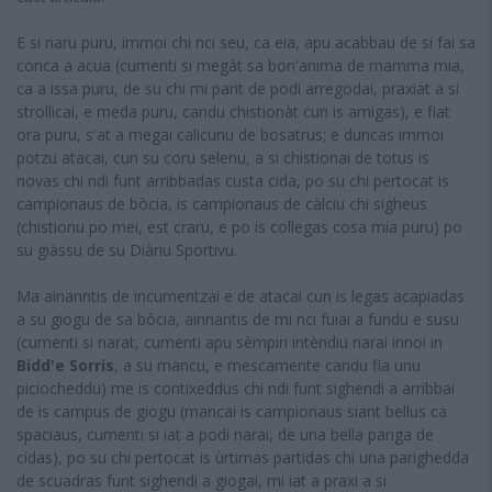
E si naru puru, immoi chi nci seu, ca eia, apu acabbau de si fai sa
conca a acua (cumenti si megàt sa bon'anima de mamma mia,
ca a issa puru, de su chi mi parit de podi arregodai, praxiat a si
strollicai, e meda puru, candu chistionàt cun is amigas), e fiat
ora puru, s'at a megai calicunu de bosatrus; e duncas immoi
potzu atacai, cun su coru selenu, a si chistionai de totus is
novas chi ndi funt arribbadas custa cida, po su chi pertocat is
campionaus de bòcia, is campionaus de càlciu chi sigheus
(chistionu po mei, est craru, e po is collegas cosa mia puru) po
su giàssu de su Diàriu Sportivu.
Ma ainanntis de incumentzai e de atacai cun is legas acapiadas
a su giogu de sa bòcia, ainnantis de mi nci fuiai a fundu e susu
(cumenti si narat, cumenti apu sèmpiri intèndiu narai innoi in
Bidd'e Sorris
, a su mancu, e mescamente candu fia unu
piciocheddu) me is contixeddus chi ndi funt sighendi a arribbai
de is campus de giogu (mancai is campionaus siant bellus ca
spaciaus, cumenti si iat a podi narai, de una bella pariga de
cidas), po su chi pertocat is ùrtimas partidas chi una parighedda
de scuadras funt sighendi a giogai, mi iat a praxi a si