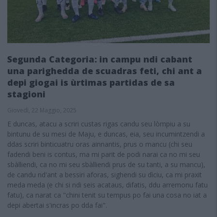
Segunda Categoria: in campu ndi cabant
una parighedda de scuadras feti, chi ant a
depi giogai is ùrtimas partidas de sa
stagioni
Giovedì, 22 Maggio, 2025
E duncas, atacu a scriri custas rigas candu seu lòmpiu a su
bintunu de su mesi de Maju, e duncas, eia, seu incumintzendi a
ddas scriri binticuatru oras ainnantis, prus o mancu (chi seu
fadendi beni is contus, ma mi parit de podi narai ca no mi seu
sbàlliendi, ca no mi seu sbàlliendi prus de su tanti, a su mancu),
de candu nd'ant a bessiri aforas, sighendi su dìciu, ca mi praxit
meda meda (e chi si ndi seis acataus, difatis, ddu arremonu fatu
fatu), ca narat ca "chini tenit su tempus po fai una cosa no iat a
depi abertai s'incras po dda fai".