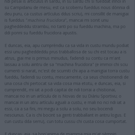
ndi pesai is articulus in sardu, in su sardu chi si fueddat innoi in
su Campidanu de mesu, est ca scoberru fueddus nous dònnia dì
deu puru, ca custus artìculus ddus scriu), mi consillit de manigiai
is fueddus "
machina frucidora
", mancai mi sonit unu
pagheddeddu strambu, no tanti po su fueddu machina, ma po
ddi ponni su fueddu frucidora apustis.
E duncas, eia, apu cumprèndiu ca sa vida in custu mundu podiat
essi unu pagheddeddu prus trabballosa de su chi est tocau a is
atrus, giai me is primus minudus, fadendi su contu ca m'ant
lassau a solu aintru de sa "machina frucidora" (e immoi chi sciu
cumenti si narat, nc'est de scumiti chi apa a manigiai torra custu
fueddu, fadendi su contu, mescamente, ca seus chistionendi de
una cosa chi pertocat sa vida cosa mia etotu, e duncas, eia, si
cumprendit, mi iat a podi capitai de ndi torrai a chistionai,
mancai no in un artìculu de is Novas de su Diàriu Sportivu; o
mancai in un atru artìculu aguali a custu, e mali no nci ndi iat a
essi, ca a sa fini, mi megu a solu a solu, no seu bocendi
nesciunus. Ca is chi bocint sa genti trabballant in antru logus. E
cun custu dda serru), cun totu cussu chi custa cosa cumportat.
E duncas, eia, sa bon'anima de mamma mia m'at sèmpiri