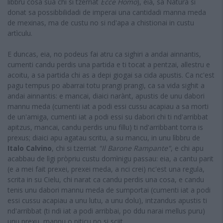
libbru cosa sua chi si tzerriat
Ecce Homo
), eia, sa Natura si
donat sa possibbilidadi de imperai una cantidadi manna meda
de mexinas, ma de custu no si nd'apa a chistionai in custu
artìculu.
E duncas, eia, no podeus fai atru ca sighiri a andai ainnantis,
cumenti candu perdis una partida e ti tocat a pentzai, allestru e
acoitu, a sa partida chi as a depi giogai sa cida apustis. Ca nc'est
pagu tempus po abarrai totu prangi prangi, ca sa vida sighit a
andai ainnantis: e mancai, diaici narànt, apustis de unu dabori
mannu meda (cumenti iat a podi essi cussu acapiau a sa morti
de un'amiga, cumenti iat a podi essi su dabori chi ti nd'arribbat
apitzus, mancai, candu perdis unu fillu) ti nd'arribbant torra is
prexus; diaici apu agatau scritu, a su mancu, in unu lìbbru de
Italo Calvino
, chi si tzerriat
"Il Barone Rampante"
, e chi apu
acabbau de lìgi pròpriu custu domìnigu passau: eia, a cantu parit
(e a mei fait prexei, prexei meda, a nci crei) nc'est una regula,
scrita in su Cielu, chi narat ca candu perdis una cosa, e candu
tenis unu dabori mannu meda de sumportai (cumenti iat a podi
essi cussu acapiau a unu lutu, a unu dolu), intzandus apustis ti
nd'arribbat (ti ndi iat a podi arribbai, po ddu narai mellus puru)
unu prexu, mannu o piticu no si sciit.