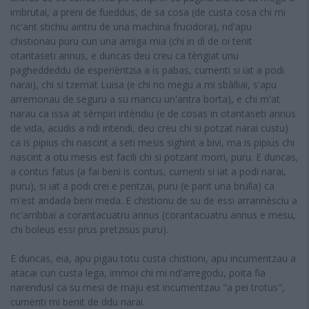
imbrutai, a preni de fueddus, de sa cosa (de custa cosa chi mi
nc'ant stichiu aintru de una machina frucidora), nd'apu
chistionau puru cun una amiga mia (chi in dì de oi tenit
otantaseti annus, e duncas deu creu ca tèngiat unu
pagheddeddu de esperièntzia a is pabas, cumenti si iat a podi
narai), chi si tzerriat Luisa (e chi no megu a mi sbàlliai, s'apu
arremonau de seguru a su mancu un'antra borta), e chi m'at
narau ca issa at sèmpiri intèndiu (e de cosas in otantaseti annus
de vida, acudis a ndi intendi, deu creu chi si potzat narai custu)
ca is pipius chi nascint a seti mesis sighint a bivi, ma is pipius chi
nascint a otu mesis est facili chi si potzant morri, puru. E duncas,
a contus fatus (a fai beni is contus, cumenti si iat a podi narai,
puru), si iat a podi crei e pentzai, puru (e parit una brulla) ca
m'est andada beni meda. E chistionu de su de essi arrannèsciu a
nc'arribbai a corantacuatru annus (corantacuatru annus e mesu,
chi boleus essi prus pretzisus puru).
E duncas, eia, apu pigau totu custa chistioni, apu incumentzau a
atacai cun custa lega, immoi chi mi nd'arregodu, poita fia
narendusì ca su mesi de maju est incumentzau "a pei trotus",
cumenti mi benit de ddu narai.