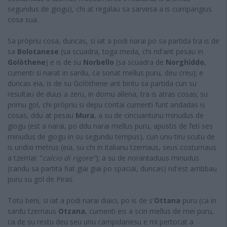
segundus de giogu), chi at regalau sa sarvesa a is cumpangius
cosa sua.
Sa pròpriu cosa, duncas, si iat a podi narai po sa partida tra is de
sa
Bolotanese
(sa scuadra, toga meda, chi nd'ant pesau in
Golòthene
) e is de su
Norbello
(sa scuadra de
Norghìddo
,
cumenti si narat in sardu, ca sonat mellus puru, deu creu); e
duncas eia, is de su Golòthene ant bintu sa partida cun su
resultau de duus a zeru, in domu allena, tra is atras cosas; su
primu gol, chi pròpriu si depu contai cumenti funt andadas is
cosas, ddu at pesau
Mura
, a su de cincuantunu minudus de
giogu (est a narai, po ddu narai mellus puru, apustis de feti ses
minudus de giogu in su segundu tempus), cun unu tiru scutu de
is undixi metrus (eia, su chi in italianu tzerriaus, seus costumaus
a tzerriai: "
calcio di rigore"
); a su de norantaduus minudus
(candu sa partita fiat giai giai po spaciai, duncas) nd'est arribbau
puru su gol de Piras.
Totu beni, si iat a podi narai diaici, po is de s'
Ottana
puru (ca in
sardu tzerriaus
Otzana
, cumenti eis a sciri mellus de mei puru,
ca de su restu deu seu unu campidanesu e mi pertocat a