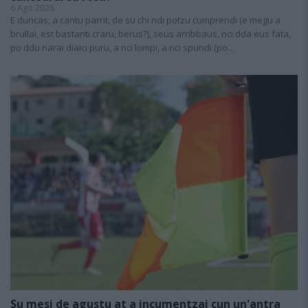
6 Ago 2026
E duncas, a cantu parrit, de su chi ndi potzu cumprendi (e megu a
brullai, est bastanti craru, berus?), seus arribbaus, nci dda eus fata,
po ddu narai diaici puru, a nci lompi, a nci spundi (po…
Su mesi de agustu at a incumentzai cun un'antra