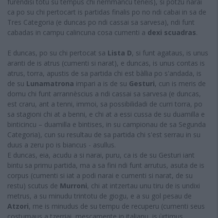
furendisì totu su tempus chi nemmancu teneis), si potzu narai
ca po su chi pertocart is partidas finalis po no ndi cabai in sa de
Tres Categoria (e duncas po ndi cassai sa sarvesa), ndi funt
cabadas in campu calincuna cosa cumenti a
dexi scuadras
.
E duncas, po su chi pertocat sa
Lista D
, si funt agataus, is unus
aranti de is atrus (cumenti si narat), e duncas, is unus contas is
atrus, torra, apustis de sa partida chi est bàllia po s'andada, is
de su
Lunamatrona
impari a is de su
Gesturi
, cun is meris de
domu chi funt arrannèscius a ndi cassai sa sarvesa (e duncas,
est craru, ant a tenni, immoi, sa possibilidadi de curri torra, po
sa stagioni chi at a benni, e chi at a essi cussa de su duamilla e
binticincu – duamilla e bintises, in su campionau de sa Segunda
Categoria), cun su resultau de sa partida chi s'est serrau in su
duus a zeru po is biancus - asullus.
E duncas, eia, acudu a si narai, puru, ca is de su Gesturi iant
bintu sa primu partida, ma a sa fini ndi funt arrutus, asuta de is
corpus (cumenti si iat a podi narai e cumenti si narat, de su
restu) scutus de
Murroni
, chi at intzertau unu tiru de is undixi
metrus, a su minudu trintotu de giogu, e a su gol pesau de
Atzori
, me is minudus de su tempu de recuperu (cumenti seus
costumaus a tzerriai, mescamente in italianu, is ùrtimus