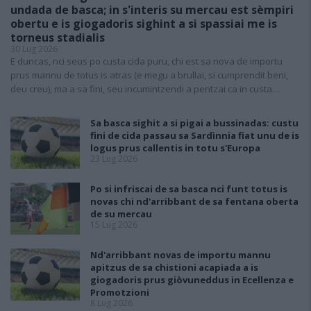
undada de basca; in s'interis su mercau est sèmpiri
obertu e is giogadoris sighint a si spassiai me is
torneus stadialis
30 Lug 2026
E duncas, nci seus po custa cida puru, chi est sa nova de importu
prus mannu de totus is atras (e megu a brullai, si cumprendit beni,
deu creu), ma a sa fini, seu incumintzendi a pentzai ca in custa…
Sa basca sighit a si pigai a bussinadas: custu
fini de cida passau sa Sardìnnia fiat unu de is
logus prus callentis in totu s'Europa
23 Lug 2026
Po si infriscai de sa basca nci funt totus is
novas chi nd'arribbant de sa fentana oberta
de su mercau
15 Lug 2026
Nd'arribbant novas de importu mannu
apitzus de sa chistioni acapiada a is
giogadoris prus giòvuneddus in Ecellenza e
Promotzioni
8 Lug 2026