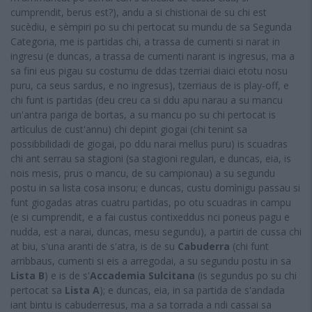
cumprendit, berus est?), andu a si chistionai de su chi est
sucèdiu, e sèmpiri po su chi pertocat su mundu de sa Segunda
Categoria, me is partidas chi, a trassa de cumenti si narat in
ingresu (e duncas, a trassa de cumenti narant is ingresus, ma a
sa fini eus pigau su costumu de ddas tzerriai diaici etotu nosu
puru, ca seus sardus, e no ingresus), tzerriaus de is play-off, e
chi funt is partidas (deu creu ca si ddu apu narau a su mancu
un'antra pariga de bortas, a su mancu po su chi pertocat is
artìculus de cust'annu) chi depint giogai (chi tenint sa
possibbilidadi de giogai, po ddu narai mellus puru) is scuadras
chi ant serrau sa stagioni (sa stagioni regulari, e duncas, eia, is
nois mesis, prus o mancu, de su campionau) a su segundu
postu in sa lista cosa insoru; e duncas, custu domìnigu passau si
funt giogadas atras cuatru partidas, po otu scuadras in campu
(e si cumprendit, e a fai custus contixeddus nci poneus pagu e
nudda, est a narai, duncas, mesu segundu), a partiri de cussa chi
at biu, s'una aranti de s'atra, is de su
Cabuderra
(chi funt
arribbaus, cumenti si eis a arregodai, a su segundu postu in sa
Lista B
) e is de s'
Accademia Sulcitana
(is segundus po su chi
pertocat sa
Lista A
); e duncas, eia, in sa partida de s'andada
iant bintu is cabuderresus, ma a sa torrada a ndi cassai sa