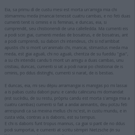
Eia, sa primu dì de custu mesi est morta un'amiga mia chi
stimammu meda (mancai tenessit cuatru cambas, e no feti duas
cumenti tenit is ominis e is feminas, e duncas, eia, si
cumprendit, seu chistionendi de una callelledda. Ma cumenti eis
a podi sciri giai, cumenti medas de bosatrus, e de bosatras, ant
a podi cumprendi, su dabori chi intendeus, chi si nd'arribbat
apustis chi si morit un'animabi chi, mancai, stimastus meda ma
meda, est giai aguali, chi no aguali, chentza de su fueddu "giai",
a su chi intendis candu ti morit un amigu a duas cambas, unu
cristiau, duncas, cumenti si iat a podi narai po chistionai de is
ominis, po ddus distinghi, cumenti si narat, de is bestias.
E duncas, eia, mi seu dèpiu arramangai is manigas po mi lassai
a is pabas custu dabori puru: e candu calincunu mi domandat
(est sucèdiu, de su restu, pròpriu candu est morta s'amiga mia a
cuatru cambas) cumenti si fait a andai ainnantis, deu potzu feti
arrespundi ca sa mexina mellus chi nc'est, in custu mundu, e in
custa vida, contras a is daboris, est su tempus.
E chi is daboris funt tropus mannus, ca giai si parit de no ddus
podi sumportai, e cumenti at scritu sèmpiri Nietzsche (in su