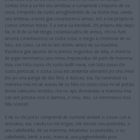
contau (ma a sa fini seu arribbau a cumprendi s'importu de sa
cosa, s'importu de custu arroghededdu de sa storia mia, candu
seu arribbau a tenni giai corantacincu annus, est a nai pròpriu in
custus ùrtimus mesis. E a narai sa beridadi, chi pròpriu ddu depu
fai, in dì de oi ndi tèngiu corantacuatru de annus, chi no funt
ancora corantacincu) ca custa cosa, e megu a chistionai de su
fatu, est craru, ca mi nc'ant stichiu aintru de sa machina
frucidora giai apustis de is primus segundus de vida, e chentza
de pigai nemmancu unu mesu imprassiduu de parti de mamma
mia, cun totu cussu chi custu bollit narai, cun totu cussu chi
custu pertocat, e custa cosa est andanda ainnantis po unu mesi
(no po una pariga de diis feti); e duncas, eia, fia narendusì ca
mamma mia mi iat avisau de su fatu ca custa cosa mi iat potziu
donai calincunu strobbu, ma no apu domandau a mamma mia
cali iant potzius essi is dannus, e creu, deu, ca nemmancu issa
ddu sciessit.
E de su chi potzu cumprendi de cumenti andant is cosas cun is
animabis, eia, candu tui ndi bogas, ndi stesias unu pisiteddu, o
unu callelleddu, de sa mamma, intzandus su pisiteddu, o su
callelleddu, benit a essi, mancai, unu pagheddeddu prus