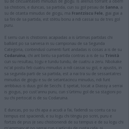
su de cincuantaseti minudus de giogu. Is allenus torrant a oberri
sa chistioni, e duncas, sa partida, cun su gol pesau de
Sanna
, a
su de otanta minudus de giogu, ma
Frantziscu Fele
, giai giai a
sa fini de sa partida, est stètiu bonu a ndi cassai su de tres gol
puru.
E serru cun is chistionis acapiadas a is ùrtimas partidas chi
balliànt po sa sarvesa in su campionau de sa Segunda
Categoria, contendusì cumenti funt andadas is cosas a is de su
Codaruina
, chi ant bintu sa partida contras a is de su
Trinità
cun su resultau, togu e tundu tundu, de cuatru a zeru. Nbokake
nc'at postu feti cuatru minudus a ndi cassai su gol, e apustis, in
sa segunda parti de sa partida, est a nai tra su de sessantatres
minudus de giogu e su de setantacincu minudus, ndi funt
arribbaus is duus gol de Secchi. E spetat, tocat a Diassy a serrai
is giogus, po cust'annu puru, cun s'ùrtimu gol de sa stagioni po
su chi pertocat is de su Codaruina.
E duncas, po su chi apa a acudi a fai, fadendi su contu ca su
tempus est spaciendi, e su logu chi tèngiu po scriri, puru e
fortzis de prus (e seu chistionendi de su tempus e de su logu chi
m'ammancat po serrai cun s'artìculu de custa cida, si