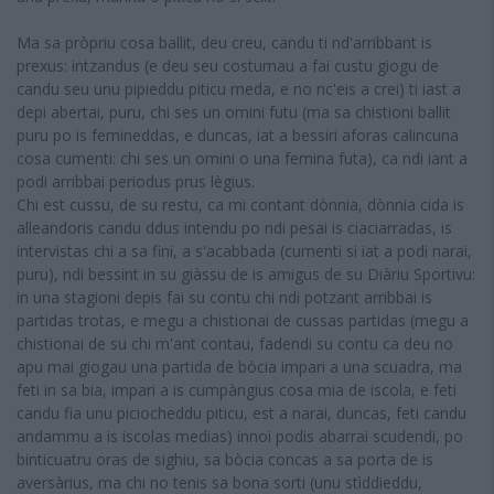
Ma sa pròpriu cosa ballit, deu creu, candu ti nd'arribbant is
prexus: intzandus (e deu seu costumau a fai custu giogu de
candu seu unu pipieddu piticu meda, e no nc'eis a crei) ti iast a
depi abertai, puru, chi ses un omini futu (ma sa chistioni ballit
puru po is femineddas, e duncas, iat a bessiri aforas calincuna
cosa cumenti: chi ses un omini o una femina futa), ca ndi iant a
podi arribbai periodus prus lègius.
Chi est cussu, de su restu, ca mi contant dònnia, dònnia cida is
alleandoris candu ddus intendu po ndi pesai is ciaciarradas, is
intervistas chi a sa fini, a s'acabbada (cumenti si iat a podi narai,
puru), ndi bessint in su giàssu de is amigus de su Diàriu Sportivu:
in una stagioni depis fai su contu chi ndi potzant arribbai is
partidas trotas, e megu a chistionai de cussas partidas (megu a
chistionai de su chi m'ant contau, fadendi su contu ca deu no
apu mai giogau una partida de bòcia impari a una scuadra, ma
feti in sa bia, impari a is cumpàngius cosa mia de iscola, e feti
candu fia unu piciocheddu piticu, est a narai, duncas, feti candu
andammu a is iscolas medias) innoi podis abarrai scudendi, po
binticuatru oras de sighiu, sa bòcia concas a sa porta de is
aversàrius, ma chi no tenis sa bona sorti (unu stìddieddu,