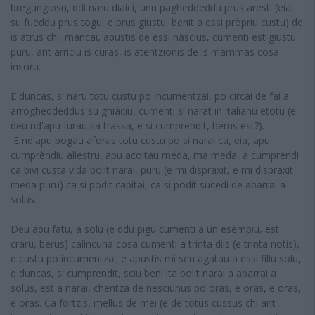
bregungiosu, ddi naru diaici, unu pagheddeddu prus aresti (eia,
su fueddu prus togu, e prus giustu, benit a essi pròpriu custu) de
is atrus chi, mancai, apustis de essi nàscius, cumenti est giustu
puru, ant arrìciu is curas, is atentzionis de is mammas cosa
insoru.
E duncas, si naru totu custu po incumentzai, po circai de fai a
arrogheddeddus su ghiàciu, cumenti si narat in italianu etotu (e
deu nd'apu furau sa trassa, e si cumprendit, berus est?).
E nd'apu bogau aforas totu custu po si narai ca, eia, apu
cumprèndiu allestru, apu acoitau meda, ma meda, a cumprendi
ca bivi custa vida bolit narai, puru (e mi dispraxit, e mi dispraxit
meda puru) ca si podit capitai, ca si podit sucedi de abarrai a
solus.
Deu apu fatu, a solu (e ddu pigu cumenti a un esèmpiu, est
craru, berus) calincuna cosa cumenti a trinta diis (e trinta notis),
e custu po incumentzai; e apustis mi seu agatau a essi fillu solu,
e duncas, si cumprendit, sciu beni ita bolit narai a abarrai a
solus, est a narai, chentza de nesciunus po oras, e oras, e oras,
e oras. Ca fortzis, mellus de mei (e de totus cussus chi ant