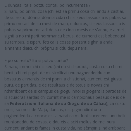
E duncas, ita si potzu contai, po incumentzai?
Si naru, po primu cosa (chi est sa primu cosa chi andu a castiai,
de su restu, dònnia dònnia cida) chi si seus lassaus a is pabas sa
primu metadi de su mesi de maju, e duncas, si seus lassaus a is
pabas sa primu metadi de su de cincu mesis de s'annu, e a mei
sighit a no mi parit nemmancu berus, de cumenti est bobendusì
su tempus, e isperu feti ca is cosas potzant sighiri a andai
ainnantis diaici, chi pròpriu si ddu depu narai.
E po su restu? Ita si potzu contai?
Si naru, immoi chi nci seu (chi no si dispraxit, custa cosa chi mi
benit, chi mi pigat, de mi strollicai unu pagheddeddu cun
bosatrus ainnantis de mi ponni a chistionai, cumenti est giustu
puru, de partidas, e de resultaus e de totus is novas chi
nd'arribbant de is campus de giogu innoi si giogant is partidas de
is scuadras sardas chi currint me is campionaus pesaus de is de
sa
Federatzioni Italiana de su Giogu de su Càlciu
), ca custu
mesi, su mesi de Maju, duncas, est pighendimì unu
pagheddeddu a conca: est a narai ca mi funt sucedendi unu bellu
muntoneddu de cosas, e ddu eis a sciri mellus de mei puru
cumenti andant is fainas in custa vida, no sèmpiri si nd'arribbant