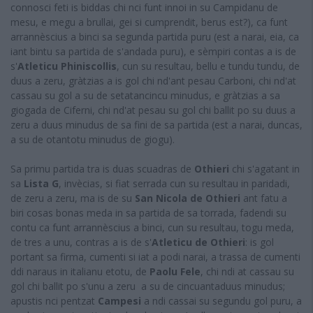
connosci feti is biddas chi nci funt innoi in su Campidanu de
mesu, e megu a brullai, gei si cumprendit, berus est?), ca funt
arrannèscius a binci sa segunda partida puru (est a narai, eia, ca
iant bintu sa partida de s'andada puru), e sèmpiri contas a is de
s'
Atleticu Phiniscollis
, cun su resultau, bellu e tundu tundu, de
duus a zeru, gràtzias a is gol chi nd'ant pesau Carboni, chi nd'at
cassau su gol a su de setatancincu minudus, e gràtzias a sa
giogada de Ciferni, chi nd'at pesau su gol chi ballit po su duus a
zeru a duus minudus de sa fini de sa partida (est a narai, duncas,
a su de otantotu minudus de giogu).
Sa primu partida tra is duas scuadras de
Othieri
chi s'agatant in
sa
Lista G
, invècias, si fiat serrada cun su resultau in paridadi,
de zeru a zeru, ma is de su
San Nicola de Othieri
ant fatu a
biri cosas bonas meda in sa partida de sa torrada, fadendi su
contu ca funt arrannèscius a binci, cun su resultau, togu meda,
de tres a unu, contras a is de s'
Atleticu de Othieri
: is gol
portant sa firma, cumenti si iat a podi narai, a trassa de cumenti
ddi naraus in italianu etotu, de
Paolu Fele
, chi ndi at cassau su
gol chi ballit po s'unu a zeru a su de cincuantaduus minudus;
apustis nci pentzat
Campesi
a ndi cassai su segundu gol puru, a