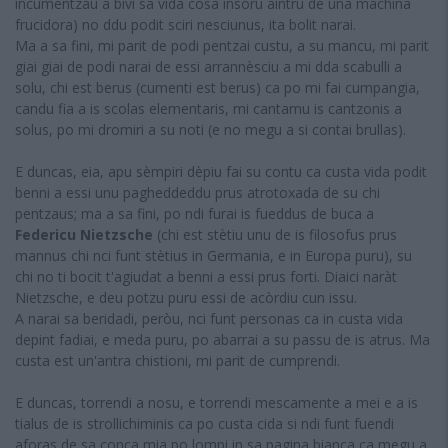
incumentzau a bivi sa vida cosa insoru aintru de una machina
frucidora) no ddu podit sciri nesciunus, ita bolit narai.
Ma a sa fini, mi parit de podi pentzai custu, a su mancu, mi parit
giai giai de podi narai de essi arrannèsciu a mi dda scabulli a
solu, chi est berus (cumenti est berus) ca po mi fai cumpangia,
candu fia a is scolas elementaris, mi cantamu is cantzonis a
solus, po mi dromiri a su noti (e no megu a si contai brullas).
E duncas, eia, apu sèmpiri dèpiu fai su contu ca custa vida podit
benni a essi unu pagheddeddu prus atrotoxada de su chi
pentzaus; ma a sa fini, po ndi furai is fueddus de buca a
Federicu Nietzsche
(chi est stètiu unu de is filosofus prus
mannus chi nci funt stètius in Germania, e in Europa puru), su
chi no ti bocit t'agiudat a benni a essi prus forti. Diaici naràt
Nietzsche, e deu potzu puru essi de acòrdiu cun issu.
A narai sa beridadi, peròu, nci funt personas ca in custa vida
depint fadiai, e meda puru, po abarrai a su passu de is atrus. Ma
custa est un'antra chistioni, mi parit de cumprendi.
E duncas, torrendi a nosu, e torrendi mescamente a mei e a is
tialus de is strollichiminis ca po custa cida si ndi funt fuendi
aforas de sa conca mia po lompi in sa pagina bianca ca megu a