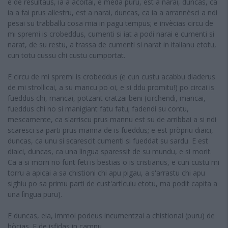
e de resultaus, ia a acoitai, e meda puru, est a narai, duncas, ca
ia a fai prus allestru, est a narai, duncas, ca ia a arrannèsci a ndi
pesai su trabballu cosa mia in pagu tempus; e invècias circu de
mi spremi is crobeddus, cumenti si iat a podi narai e cumenti si
narat, de su restu, a trassa de cumenti si narat in italianu etotu,
cun totu cussu chi custu cumportat.
E circu de mi spremi is crobeddus (e cun custu acabbu diaderus
de mi strollicai, a su mancu po oi, e si ddu promitu!) po circai is
fueddus chi, mancai, potzant cratzai beni (circhendi, mancai,
fueddus chi no si manigiant fatu fatu; fadendi su contu,
mescamente, ca s'arriscu prus mannu est su de arribbai a si ndi
scaresci sa parti prus manna de is fueddus; e est pròpriu diaici,
duncas, ca unu si scarescit cumenti si fueddat su sardu. E est
diaici, duncas, ca una lìngua sparessit de su mundu, e si morit.
Ca a si morri no funt feti is bestias o is cristianus, e cun custu mi
torru a apicai a sa chistioni chi apu pigau, a s'arrastu chi apu
sighiu po sa primu parti de cust'artìculu etotu, ma podit capita a
una lìngua puru).
E duncas, eia, immoi podeus incumentzai a chistionai (puru) de
bòcias. E de isfidas in campu.