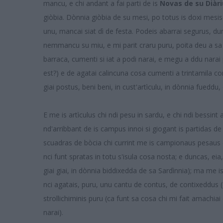
mancu, e chi andant a fai parti de is
Novas de su Diàri
giòbia. Dònnia giòbia de su mesi, po totus is doxi mesi
unu, mancai siat dì de festa. Podeis abarrai segurus, du
nemmancu su miu, e mi parit craru puru, poita deu a sa f
barraca, cumenti si iat a podi narai, e megu a ddu narai
est?) e de agatai calincuna cosa cumenti a trintamila co
giai postus, beni beni, in cust'artìculu, in dònnia fuedd
E me is artìculus chi ndi pesu in sardu, e chi ndi bessint
nd'arribbant de is campus innoi si giogant is partidas de 
scuadras de bòcia chi currint me is campionaus pesaus de
nci funt spratas in totu s'isula cosa nosta; e duncas, eia
giai giai, in dònnia biddixedda de sa Sardìnnia); ma me is
nci agatais, puru, unu cantu de contus, de contixeddus 
strollichiminis puru (ca funt sa cosa chi mi fait amachiai
narai).