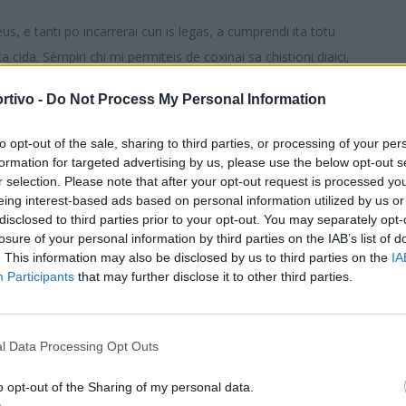
, e tanti po incarrerai cun is legas, a cumprendi ita totu
a cida. Sèmpiri chi mi permiteis de coxinai sa chistioni diaici,
 su poeta, duncas, e no feti su giornalista. E duncas, candu mi
rtivo -
Do Not Process My Personal Information
a mi benit, mancai, de giogai cun is fueddus, e pruschetotu cun
a chi eis lìgiu a su mancu unu de is artìculus chi ndi funt
to opt-out of the sale, sharing to third parties, or processing of your per
S
, e beni meda, de su restu, cumenti mi pigat sa cosa.
formation for targeted advertising by us, please use the below opt-out s
r selection. Please note that after your opt-out request is processed y
is legas chi sigu, chi pigu, ainanntis de mi ponni a ddas scriri,
eing interest-based ads based on personal information utilized by us or
 chi si bollu narai.
disclosed to third parties prior to your opt-out. You may separately opt-
chi nci seu: duncas fatu fatu m'acucant in conca (mi benint in
losure of your personal information by third parties on the IAB’s list of
. This information may also be disclosed by us to third parties on the
IA
 mi iat a praxi a s'intregai, a nci stichiri me in s'artìculu de su
Participants
that may further disclose it to other third parties.
sa passillada, a su merì, candu ndi cabat su sobi, apustis chi
egu a mi sballiai, e mi parit de podi narai ca no mi seu
l Data Processing Opt Outs
a dì ca su Cielu m'arregalat (e gràtzias a Deus, ca sighint a
 solu a solu, su trabballu no m'amancat, gei si cumprendit, e sa
o opt-out of the Sharing of my personal data.