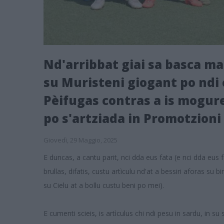
Nd'arribbat giai sa basca ma
su Muristeni giogant po ndi c
Pèifugas contras a is mogure
po s'artziada in Promotzioni
Giovedì, 29 Maggio, 2025
E duncas, a cantu parit, nci dda eus fata (e nci dda eus 
brullas, difatis, custu artìculu nd'at a bessiri aforas su 
su Cielu at a bollu custu beni po mei).
E cumenti scieis, is artìculus chi ndi pesu in sardu, in 