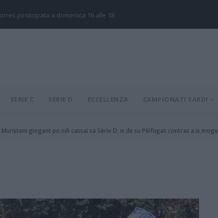
Torres posticipata a domenica 16 alle 18
SERIE C
SERIE D
ECCELLENZA
CAMPIONATI SARDI
 Muristeni giogant po ndi cassai sa Sèrie D; is de su Pèifugas contras a is mog