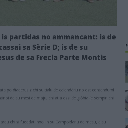
 is partidas no ammancant: is de
assai sa Sèrie D; is de su
P
sus de sa Frecia Parte Montis
fata po diaderus!): chi su tialu de calendàriu no est contendumì
bintinoi de su mesi de maju, chi at a essi de giòbia (e sèmpiri chi
su sardu chi si fueddat innoi in su Campoidanu de mesu, a su