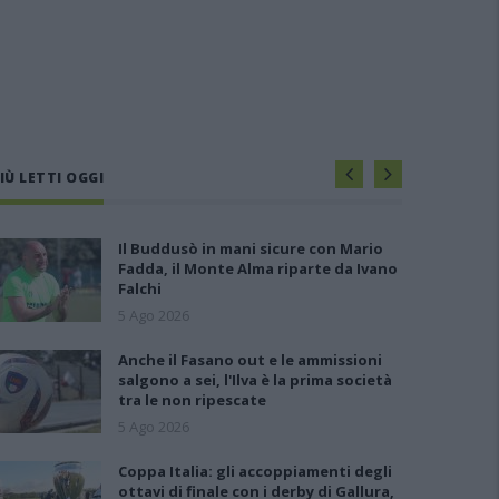
IÙ LETTI OGGI
Il Buddusò in mani sicure con Mario
Fadda, il Monte Alma riparte da Ivano
Falchi
5 Ago 2026
Anche il Fasano out e le ammissioni
salgono a sei, l'Ilva è la prima società
tra le non ripescate
5 Ago 2026
Coppa Italia: gli accoppiamenti degli
ottavi di finale con i derby di Gallura,