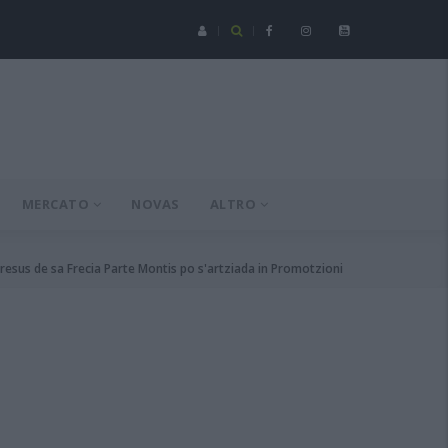
Seconda Categoria - Su mesi de agustu at a incumentzai cun un'
MERCATO
NOVAS
ALTRO
uresus de sa Frecia Parte Montis po s'artziada in Promotzioni