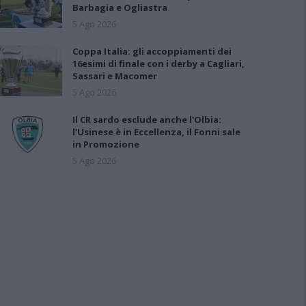
Barbagia e Ogliastra
5 Ago 2026
Coppa Italia: gli accoppiamenti dei
16esimi di finale con i derby a Cagliari,
Sassari e Macomer
5 Ago 2026
Il CR sardo esclude anche l'Olbia:
l'Usinese è in Eccellenza, il Fonni sale
in Promozione
5 Ago 2026