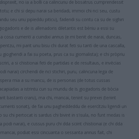
 dispraxit, no ia a bolli ca calincunu de bosatrus cumprendessit
etotu; e chi si depu narai sa beridadi, immoi chi nci seu, custu
ndu seu unu pipieddu piticu), fadendi su contu ca su de sighiri
iogadoris e de is allenadoris diletantis est bèniu a essi su
a cosa cumenti a cuindixi annus (e mi benit de narai, duncas,
pentzu, mi parit unu bisu chi durat feti su tanti de una cascalla,
gioghendi a fai su poeta, prus ca su giornalista); e chi pròpriu
criri, a si chistionai feti de partidas e de resultaus, e invècias
di narai) circhendi de nci stichiri, puru, calincuna lega de
a ispera mia a su mancu, de is personas (de totus cussas
acapiadas a istrintu cun su mundu de is giogadoris de bòcia
arit bastanti craru), ma chi, mancai, tenint su prexei (tenint
 cumenti sonat), de fai unu pagheddeddu de esercìtziu ligendi un
o su chi pertocat is sardus chi bivint in s'isula, no funt medas is
 a podi narai), e cussus puru chi dda sciint chistionai (e chi dda
 mancai, podiat essi cincuanta o sessanta annus fait, chi