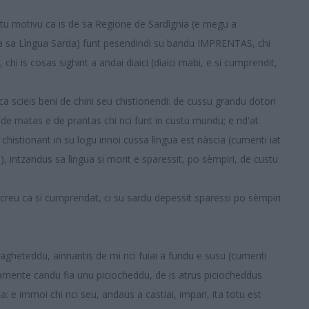
ustu motivu ca is de sa Regione de Sardìgnia (e megu a
e a sa Lìngua Sarda) funt pesendindi su bandu IMPRENTAS, chi
chi is cosas sighint a andai diaici (diaici mabi, e si cumprendit,
a scieis beni de chini seu chistionendi: de cussu grandu dotori
 de matas e de prantas chi nci funt in custu mundu; e nd'at
 chistionant in su logu innoi cussa lìngua est nàscia (cumenti iat
), intzandus sa lìngua si morit e sparessit, po sèmpiri, de custu
creu ca si cumprendat, ci su sardu depessit sparessi po sèmpiri
 pagheteddu, ainnantis de mi nci fuiai a fundu e susu (cumenti
camente candu fia unu piciocheddu, de is atrus piciocheddus
a: e immoi chi nci seu, andaus a castiai, impari, ita totu est