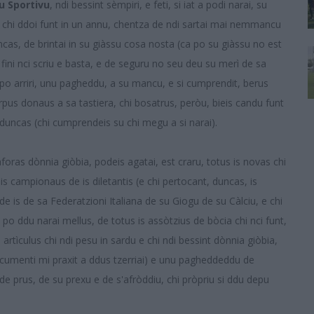
u Sportivu
, ndi bessint sèmpiri, e feti, si iat a podi narai, su
s chi ddoi funt in un annu, chentza de ndi sartai mai nemmancu
ncas, de brintai in su giàssu cosa nosta (ca po su giàssu no est
ini nci scriu e basta, e de seguru no seu deu su merì de sa
 po arriri, unu pagheddu, a su mancu, e si cumprendit, berus
rpus donaus a sa tastiera, chi bosatrus, peròu, bieis candu funt
u, duncas (chi cumprendeis su chi megu a si narai).
 aforas dònnia giòbia, podeis agatai, est craru, totus is novas chi
is campionaus de is diletantis (e chi pertocant, duncas, is
 is de sa Federatzioni Italiana de su Giogu de su Càlciu, e chi
, po ddu narai mellus, de totus is assòtzius de bòcia chi nci funt,
 artìculus chi ndi pesu in sardu e chi ndi bessint dònnia giòbia,
(cumenti mi praxit a ddus tzerriai) e unu pagheddeddu de
 de prus, de su prexu e de s'afròddiu, chi pròpriu si ddu depu