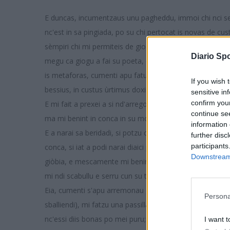
E duncas, incumentzaus unu pagheddu, immoi chi nci seus
nc'est in sa pingiada, po su chi pertocat is novas de cust
sèmpiri chi mi permiteis de giogai unu pagheddeddu a fai
Diario Spo
megu ca giogu a fai su poeta, est craru, megu a narai c
is metaforas, cumenti apu fatu immubagora de su restu. M
If you wish 
bessius, in custus ùrtimus doxi-trexi mesis, scieis beni
sensitive in
confirm you
E mi fait a prexei a si nd'arregodai ca, eia, no sceru mai 
continue se
ma mi benint in conca in su momentu, chi cumprendeis su
information 
E a narai sa beridadi, si potzu contai custu puru, immoi 
further disc
participants
conca, si iat a podi narai diaici puru) legas e chistionis ca
Downstream 
giòbia, e mescamente mi benint in conca candu mi fatzu 
mi ndi scabullu e serru cun su trabballu cosa mia.
Eia, cumenti s'apu arremonau giai atras bortas (chi no m
Persona
sballiendi), mi fatzu una passillada dònnia, dònnia, dònni
nc'essi diis bonas po mei puru; e de su restu, mi megu a
I want t