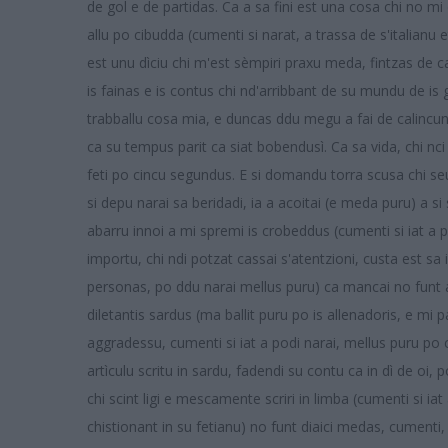
de gol e de partidas. Ca a sa fini est una cosa chi no mi
allu po cibudda (cumenti si narat, a trassa de s'italianu 
est unu dìciu chi m'est sèmpiri praxu meda, fintzas de ca
is fainas e is contus chi nd'arribbant de su mundu de is g
trabballu cosa mia, e duncas ddu megu a fai de calincun
ca su tempus parit ca siat bobendusì. Ca sa vida, chi nci 
feti po cincu segundus. E si domandu torra scusa chi seu 
si depu narai sa beridadi, ia a acoitai (e meda puru) a si s
abarru innoi a mi spremi is crobeddus (cumenti si iat a po
importu, chi ndi potzat cassai s'atentzioni, custa est s
personas, po ddu narai mellus puru) ca mancai no funt 
diletantis sardus (ma ballit puru po is allenadoris, e mi p
aggradessu, cumenti si iat a podi narai, mellus puru po
artìculu scritu in sardu, fadendi su contu ca in dì de oi, p
chi scint ligi e mescamente scriri in limba (cumenti si iat
chistionant in su fetianu) no funt diaici medas, cumenti,