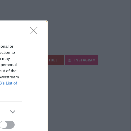
sonal or
egui Diario Sportivo:
ection to
ou may
FACEBOOK
YOUTUBE
INSTAGRAM
 personal
out of the
 downstream
B’s List of