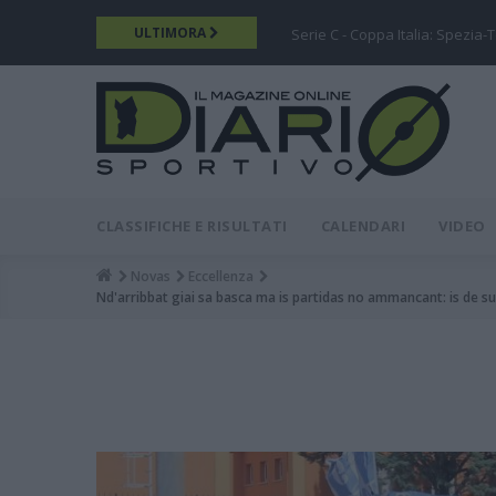
Salta
ULTIMORA
zus de is giòvunus o is…
Serie C - Coppa Italia: Spezia-
al
contenuto
principale
DIARIO
MAIN
CLASSIFICHE E RISULTATI
CALENDARI
VIDEO
MENU
Novas
Eccellenza
Breadcrumb
Nd'arribbat giai sa basca ma is partidas no ammancant: is de su