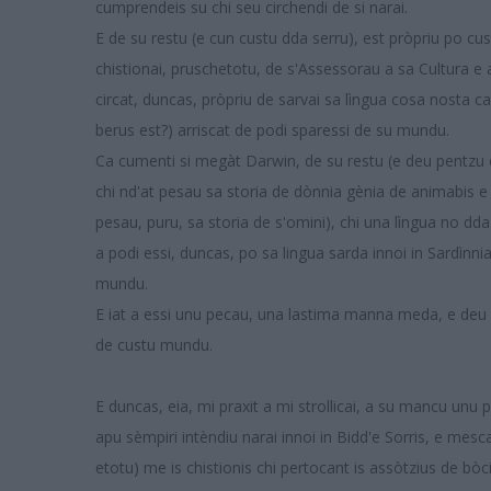
cumprendeis su chi seu circhendi de si narai.
E de su restu (e cun custu dda serru), est pròpriu po c
chistionai, pruschetotu, de s'Assessorau a sa Cultura 
circat, duncas, pròpriu de sarvai sa lìngua cosa nosta ca, 
berus est?) arriscat de podi sparessi de su mundu.
Ca cumenti si megàt Darwin, de su restu (e deu pentzu c
chi nd'at pesau sa storia de dònnia gènia de animabis e
pesau, puru, sa storia de s'omini), chi una lìngua no dda
a podi essi, duncas, po sa lingua sarda innoi in Sardìnnia
mundu.
E iat a essi unu pecau, una lastima manna meda, e deu 
de custu mundu.
E duncas, eia, mi praxit a mi strollicai, a su mancu unu
apu sèmpiri intèndiu narai innoi in Bidd'e Sorris, e mes
etotu) me is chistionis chi pertocant is assòtzius de bòci