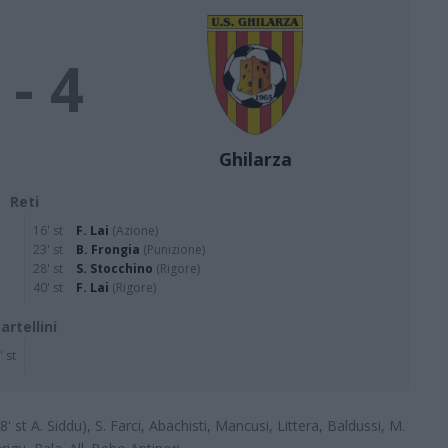
 - 4
Ghilarza
Reti
16' st
F. Lai
(Azione)
23' st
B. Frongia
(Punizione)
28' st
S. Stocchino
(Rigore)
40' st
F. Lai
(Rigore)
artellini
' st
38' st A. Siddu), S. Farci, Abachisti, Mancusi, Littera, Baldussi, M.