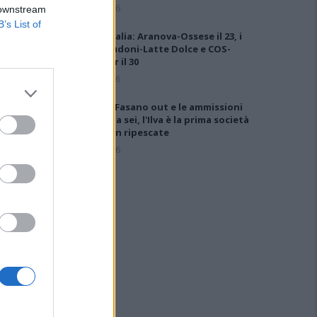
6 Ago 2026
 downstream
B’s List of
Coppa Italia: Aranova-Ossese il 23, i
derby Budoni-Latte Dolce e COS-
Monastir il 30
6 Ago 2026
Anche il Fasano out e le ammissioni
salgono a sei, l'Ilva è la prima società
tra le non ripescate
5 Ago 2026