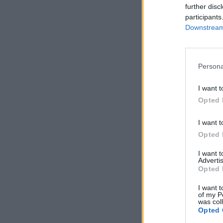
further disc
participants
Downstream 
Persona
I want t
Opted 
I want t
Opted 
I want 
Advertis
Opted 
I want t
of my P
was col
Opted 