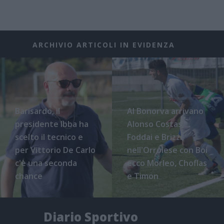
ARCHIVIO ARTICOLI IN EVIDENZA
Barisardo, il
Al Bonorva arrivano
presidente Ibba ha
Alonso Costas,
scelto il tecnico e
Foddai e Brizzi,
per Vittorio De Carlo
nell'Orrolese con Boi
c'è una seconda
ecco Morleo, Choflas
chance
e Timon
Diario Sportivo