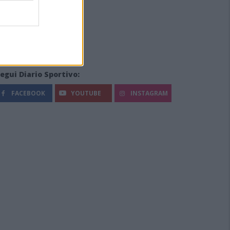
egui Diario Sportivo:
FACEBOOK
YOUTUBE
INSTAGRAM