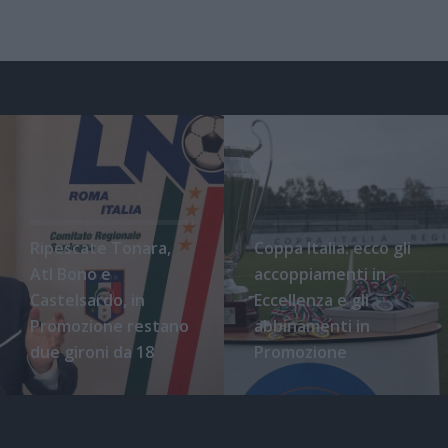
Ripescate Tonara,
Coppa Italia: ecco gli
Atl Bono e
accoppiamenti in
Castelsardo, in
Eccellenza e gli
Promozione restano
abbinamenti in
due gironi da 18
Promozione