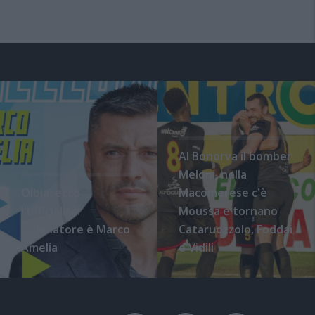
Al Bonorva il bomber
Meloni, nella
Olbia, ecco
Macomerese c'è
l'ufficialità:
Moussa e tornano
l'allenatore è Marco
Cataruozzolo, Foddai
Amelia
e Vidili