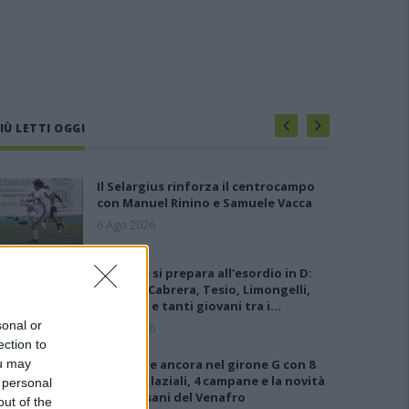
IÙ LETTI OGGI
Il Selargius rinforza il centrocampo
con Manuel Rinino e Samuele Vacca
6 Ago 2026
L'Ossese si prepara all'esordio in D:
Forzati, Cabrera, Tesio, Limongelli,
Bolzicco e tanti giovani tra i…
sonal or
7 Ago 2026
ection to
ou may
Le 5 sarde ancora nel girone G con 8
squadre laziali, 4 campane e la novità
 personal
dei molisani del Venafro
out of the