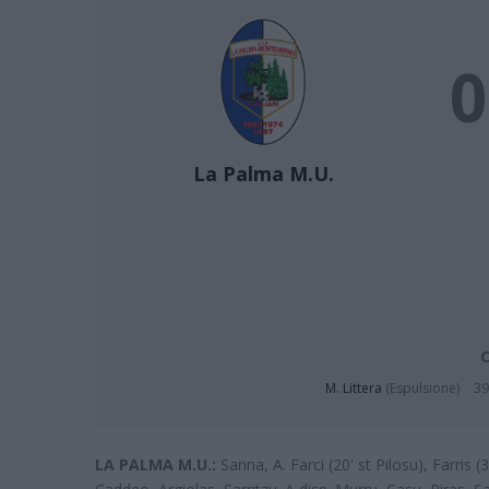
0
La Palma M.U.
C
M. Littera
(Espulsione)
39
LA PALMA M.U.:
Sanna, A. Farci (20' st Pilosu), Farris (