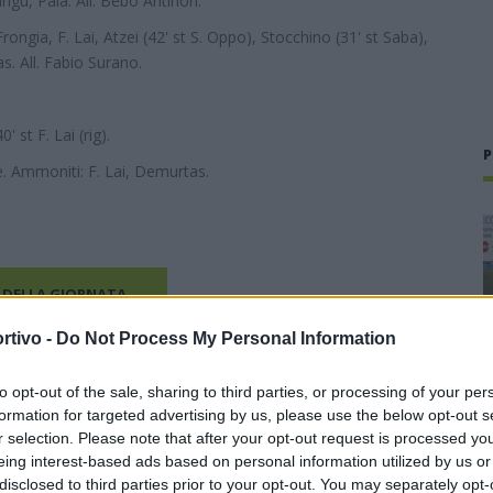
rigu, Pala. All. Bebo Antinori.
ongia, F. Lai, Atzei (42' st S. Oppo), Stocchino (31' st Saba),
as. All. Fabio Surano.
' st F. Lai (rig).
P
. Ammoniti: F. Lai, Demurtas.
 DELLA GIORNATA
rtivo -
Do Not Process My Personal Information
to opt-out of the sale, sharing to third parties, or processing of your per
formation for targeted advertising by us, please use the below opt-out s
r selection. Please note that after your opt-out request is processed y
eing interest-based ads based on personal information utilized by us or
disclosed to third parties prior to your opt-out. You may separately opt-