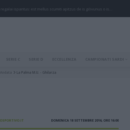
 regalai ispantus: est mellus scumiti apitzus de is giòvunus o is…
SERIE C
SERIE D
ECCELLENZA
CAMPIONATI SARDI
Andata
La Palma M.U. - Ghilarza
IOSPORTIVO.IT
DOMENICA 18 SETTEMBRE 2016, ORE 16:00