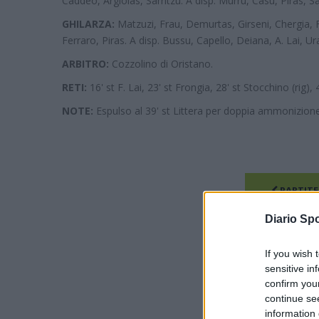
Caddeo, Argiolas, Sarritzu. A disp. Murru, Casu, Piras, Sa
GHILARZA:
Matzuzi, Frau, Demurtas, Girseni, Chergia, Fr
Ferraro, Piras. A disp. Bussu, Capello, Deiana, A. Lai, Ur
ARBITRO:
Cozzolino di Oristano.
RETI:
16' st F. Lai, 23' st Frongia, 28' st Stocchino (rig), 40
NOTE:
Espulso al 39' st Littera per doppia ammonizione
PARTITE
Diario Spo
If you wish 
sensitive in
confirm you
continue se
information 