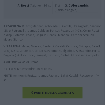
A. Rossi
(Azione)
36' st
8' st
G. D’Alessandris
(Calcio d'angolo)
ARZACHENA
: Ruzittu; Marinari, Arboleda, T. Gentile, Bragagnolo; Santinon
(28’ st Petronelli), Islamaj, Galdean, Ponsat; Pozzebon (40’ st Celin), Rossi.
A disp. Cotardo, Peana, Sirigu, P. Gentile, Mannoni, Carboni, Steri. All.
Mauro Giorico.
VIS ARTENA
: Manni; Montesi, Paolacci, Cataldi; Cericola, Chinappi, Sabelli,
Sakaj (26’ st Sarcone), Gori (35’ st Palombi); Delgado, D’Alessandris (41’ st
Pagiaroli). A disp. Tocci, D’Angeli, Esposito, Ciotoli. All. Stefano Campolo.
ARBITRO
: Vailati di Crema.
RETI
: 8’ st D’Alessandris, 36’ st Rossi.
NOTE
: Ammoniti: Ruzittu, Islamaj, Paolacci, Sakaj, Cataldi. Recupero: 1′ +
4′.
PARTITE DELLA GIORNATA