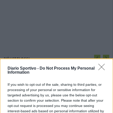
PIÙ LETTI OGGI
Diario Sportivo -
Do Not Process My Personal
Information
L'Ossese si prepara all'esordio in D: Forzati,
Cabrera, Tesio, Limongelli, Bolzicco e tanti
giovani tra i…
If you wish to opt-out of the sale, sharing to third parties, or
7 Ago 2026
processing of your personal or sensitive information for
targeted advertising by us, please use the below opt-out
Per Carbonia e Olbia si apre lo spiraglio di
section to confirm your selection. Please note that after your
ripartire dalla Seconda
opt-out request is processed you may continue seeing
7 Ago 2026
interest-based ads based on personal information utilized by