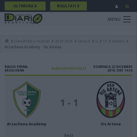
Salta
ULTIMORA
RISULTATI
al
contenuto
MENU
principale
Classifiche e risultati
2019 2020
Serie D
G
17
Andata
Breadcrumb
Arzachena Academy - Vis Artena
BIAGIO PIRINA,
DOMENICA 22 DICEMBRE
DIARIOSPORTIVO.IT
ARZACHENA
2019, ORE 14:30
1 - 1
Arzachena Academy
Vis Artena
Reti