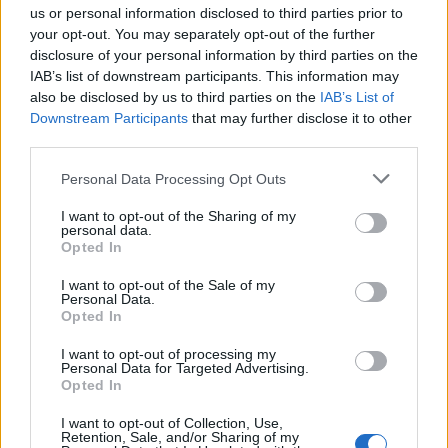
us or personal information disclosed to third parties prior to
your opt-out. You may separately opt-out of the further
Il Selargius rinforza il centrocampo con
disclosure of your personal information by third parties on the
Manuel Rinino e Samuele Vacca
IAB’s list of downstream participants. This information may
6 Ago 2026
also be disclosed by us to third parties on the
IAB’s List of
Downstream Participants
that may further disclose it to other
Definiti gli organici di Prima con l'aggiunta
third parties.
di Golfo Aranci, La Salle e Ottava, in Seconda
8 ripescaggi
Personal Data Processing Opt Outs
7 Ago 2026
I want to opt-out of the Sharing of my
Giudice Sportivo: il Sorso senza gli
personal data.
squalificati Pulina, Altea e Merenda
Opted In
21 Feb 2019
I want to opt-out of the Sale of my
Personal Data.
Opted In
I want to opt-out of processing my
Personal Data for Targeted Advertising.
Opted In
I want to opt-out of Collection, Use,
Retention, Sale, and/or Sharing of my