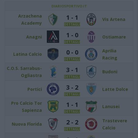
DIARIOSPORTIVO.IT
Arzachena
1 - 1
Vis Artena
Academy
DETTAGLI
1 - 0
Anagni
Ostiamare
DETTAGLI
Aprilia
0 - 0
Latina Calcio
Racing
DETTAGLI
C.O.S. Sarrabus-
3 - 1
Budoni
Ogliastra
DETTAGLI
3 - 2
Portici
Latte Dolce
DETTAGLI
Pro Calcio Tor
1 - 1
Lanusei
Sapienza
DETTAGLI
Trastevere
2 - 2
Nuova Florida
Calcio
DETTAGLI