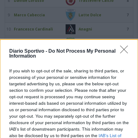
8
Davide Lorusso
Trastevere Calcio
8
9
Marco Cabeccia
Latte Dolce
7
10
Francesco Cardinali
Anagni
7
Pro Calcio Tor
11
Marco Ilari
7
Sapienza
Diario Sportivo -
Do Not Process My Personal
Information
12
Andrea De Iulis
Torres
6
If you wish to opt-out of the sale, sharing to third parties, or
13
Claudio De Sousa
Ostiamare
6
processing of your personal or sensitive information for
targeted advertising by us, please use the below opt-out
14
Daniele Forte
Turris Calcio
6
section to confirm your selection. Please note that after your
opt-out request is processed you may continue seeing
interest-based ads based on personal information utilized by
15
Alessandro Masala
Torres
6
us or personal information disclosed to third parties prior to
your opt-out. You may separately opt-out of the further
Leonardo Jose Abreu
16
Cassino Calcio
5
disclosure of your personal information by third parties on the
Santos
IAB’s list of downstream participants. This information may
also be disclosed by us to third parties on the
IAB’s List of
17
Daniele Corvia
Aprilia Racing
5