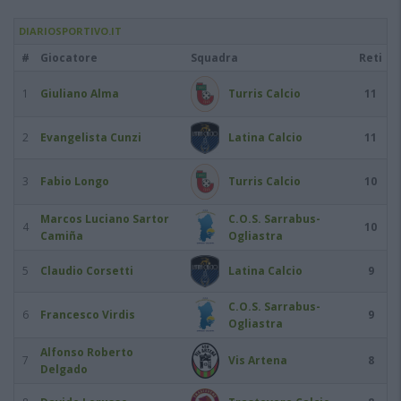
DIARIOSPORTIVO.IT
#
Giocatore
Squadra
Reti
1
Giuliano Alma
Turris Calcio
11
2
Evangelista Cunzi
Latina Calcio
11
3
Fabio Longo
Turris Calcio
10
Marcos Luciano Sartor
C.O.S. Sarrabus-
4
10
Camiña
Ogliastra
5
Claudio Corsetti
Latina Calcio
9
C.O.S. Sarrabus-
6
Francesco Virdis
9
Ogliastra
Alfonso Roberto
7
Vis Artena
8
Delgado