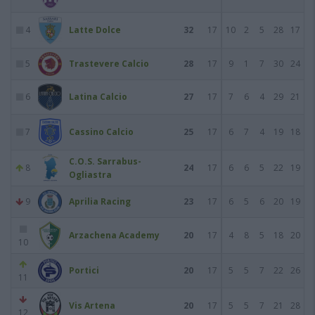
4
Latte Dolce
32
17
10
2
5
28
17
5
Trastevere Calcio
28
17
9
1
7
30
24
6
Latina Calcio
27
17
7
6
4
29
21
7
Cassino Calcio
25
17
6
7
4
19
18
C.O.S. Sarrabus-
8
24
17
6
6
5
22
19
Ogliastra
9
Aprilia Racing
23
17
6
5
6
20
19
Arzachena Academy
20
17
4
8
5
18
20
10
Portici
20
17
5
5
7
22
26
11
Vis Artena
20
17
5
5
7
21
28
12