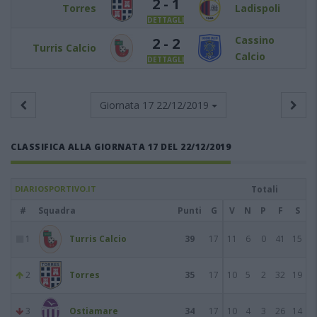
2 - 1
Torres
Ladispoli
DETTAGLI
Cassino
2 - 2
Turris Calcio
Calcio
DETTAGLI
Giornata 17
22/12/2019
CLASSIFICA ALLA GIORNATA 17 DEL 22/12/2019
DIARIOSPORTIVO.IT
Totali
#
Squadra
Punti
G
V
N
P
F
S
1
Turris Calcio
39
17
11
6
0
41
15
2
Torres
35
17
10
5
2
32
19
3
Ostiamare
34
17
10
4
3
26
14