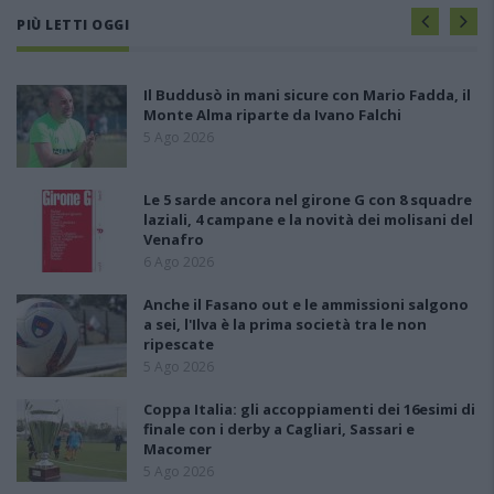
PIÙ LETTI OGGI
Il Buddusò in mani sicure con Mario Fadda, il
Monte Alma riparte da Ivano Falchi
5 Ago 2026
Le 5 sarde ancora nel girone G con 8 squadre
laziali, 4 campane e la novità dei molisani del
Venafro
6 Ago 2026
Anche il Fasano out e le ammissioni salgono
a sei, l'Ilva è la prima società tra le non
ripescate
5 Ago 2026
Coppa Italia: gli accoppiamenti dei 16esimi di
finale con i derby a Cagliari, Sassari e
Macomer
5 Ago 2026