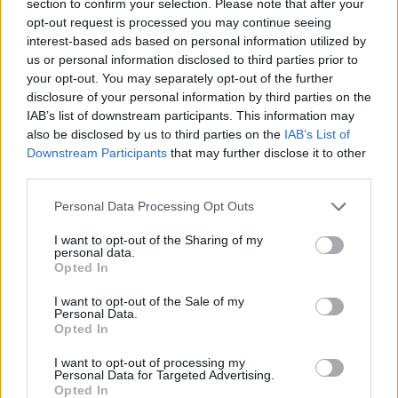
section to confirm your selection. Please note that after your
opt-out request is processed you may continue seeing
interest-based ads based on personal information utilized by
Il Latte Dolce prende Dumani dalla Torres,
us or personal information disclosed to third parties prior to
Mascia, Sorgente, Lopes, Limberti e Cherchi
gli altri acquisti
your opt-out. You may separately opt-out of the further
8 Ago 2026
disclosure of your personal information by third parties on the
IAB’s list of downstream participants. This information may
Il Monastir riparte dai pilastri Masia, Pinna e
also be disclosed by us to third parties on the
IAB’s List of
Aloia, il primo acquisto è Loru
Downstream Participants
that may further disclose it to other
7 Ago 2026
third parties.
Personal Data Processing Opt Outs
DPCM 3 dicembre, per il calcio dilettantistico
stop prolungato fino al 15 gennaio 2021
I want to opt-out of the Sharing of my
3 Dic 2020
personal data.
Opted In
L'Ilva si completa con Markic, Contucci,
I want to opt-out of the Sale of my
Carlucci, Bevilacqua, Solinas, Souare e Galic
Personal Data.
Opted In
7 Ago 2026
I want to opt-out of processing my
Personal Data for Targeted Advertising.
Opted In