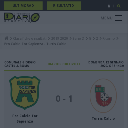
Salta
ULTIMORA
RISULTATI
al
contenuto
MENU
principale
Classifiche e risultati
2019 2020
Serie D
G
2
Ritorno
Breadcrumb
Pro Calcio Tor Sapienza - Turris Calcio
COMUNALE GIORGIO
DOMENICA 12 GENNAIO
DIARIOSPORTIVO.IT
CASTELLI, ROMA
2020, ORE 14:30
0 - 1
Pro Calcio Tor
Turris Calcio
Sapienza