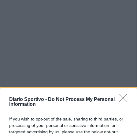
Diario Sportivo -
Do Not Process My Personal
PIÙ LETTI OGGI
Information
If you wish to opt-out of the sale, sharing to third parties, or
Amichevole Ossese: 3-1 al Cagliari Primavera,
processing of your personal or sensitive information for
doppietta di Tapparello
targeted advertising by us, please use the below opt-out
8 Ago 2026