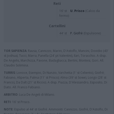
Reti
16' st
U. Prisco
(Calcio da
fermo)
Cartellini
44' st
P. Giofrè
(Espulsione)
TOR SAPIENZA
: Rausa, Cannizzo, Marini, D'Astolfo, Mancini, Dovidio (43'
st Joshua), Tucci, Marra, Panella (24' pt Valentini), Ilari, Toracchio. A disp.
De Angelis, Marchizza, Pavone, Badagliacca, Bertini, Montesi, Gori. All.
Claudio Solimina.
TURRIS
: Lonoce, Esempio, Di Nunzio, Varchetta (1' st Celiento), Giofré;
Fabiano, Aliperta, Palma (11' st Prisco); Alma (39' st Sowe), Longo (28' st
Franco), Da Dalt (21' st Riccio). A disp. Piazza, D'Alessandro, Esposito, Di
Dato. All. Franco Fabiano.
ARBITRO
: Luca De Angeli di Milano.
RETI
: 16' st Prisco.
NOTE
: Espulso al 44' st Giofré. Ammoniti: Cannizzo, Giofré, D'Astolfo, Di