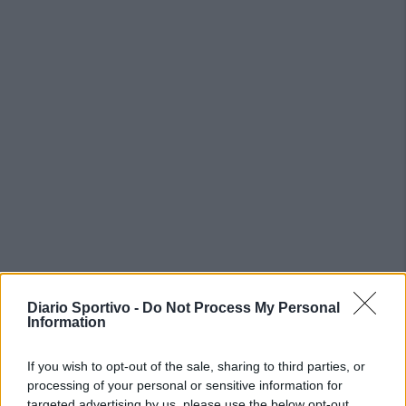
Diario Sportivo -
Do Not Process My Personal
Information
PIÙ LETTI OGGI
If you wish to opt-out of the sale, sharing to third parties, or
processing of your personal or sensitive information for
Il Buddusò in mani sicure con Mario Fadda, il
targeted advertising by us, please use the below opt-out