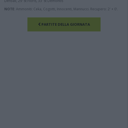
Derbali, 29' st Floris, 33' st Demontis
NOTE
: Ammoniti: Ceka, Cogotti, Innocenti, Mannucci. Recupero: 2' + 0'.
PARTITE DELLA GIORNATA