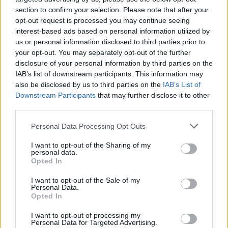
Monte Alma riparte da Ivano Falchi
section to confirm your selection. Please note that after your
5 Ago 2026
opt-out request is processed you may continue seeing
interest-based ads based on personal information utilized by
Anche il Fasano out e le ammissioni salgono
us or personal information disclosed to third parties prior to
a sei, l'Ilva è la prima società tra le non
your opt-out. You may separately opt-out of the further
ripescate
disclosure of your personal information by third parties on the
5 Ago 2026
IAB’s list of downstream participants. This information may
also be disclosed by us to third parties on the
IAB’s List of
Le 5 sarde ancora nel girone G con 8 squadre
Downstream Participants
that may further disclose it to other
laziali, 4 campane e la novità dei molisani del
third parties.
Venafro
6 Ago 2026
Personal Data Processing Opt Outs
Coppa Italia: gli accoppiamenti dei 16esimi di
I want to opt-out of the Sharing of my
finale con i derby a Cagliari, Sassari e
personal data.
Macomer
Opted In
5 Ago 2026
I want to opt-out of the Sale of my
Coppa Italia: gli accoppiamenti degli ottavi
Personal Data.
di finale con i derby di Gallura, Barbagia e
Opted In
Ogliastra
5 Ago 2026
I want to opt-out of processing my
Personal Data for Targeted Advertising.