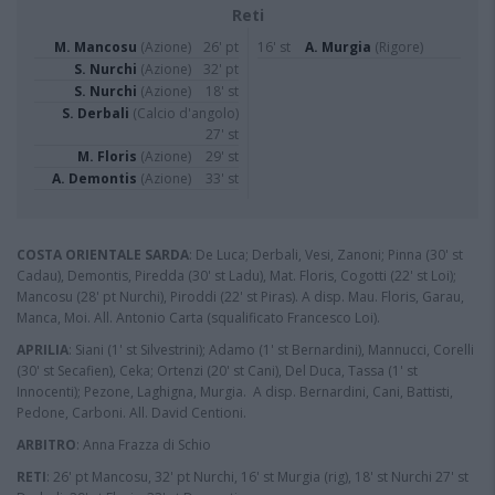
Reti
M. Mancosu
(Azione)
26' pt
16' st
A. Murgia
(Rigore)
S. Nurchi
(Azione)
32' pt
S. Nurchi
(Azione)
18' st
S. Derbali
(Calcio d'angolo)
27' st
M. Floris
(Azione)
29' st
A. Demontis
(Azione)
33' st
COSTA ORIENTALE SARDA
: De Luca; Derbali, Vesi, Zanoni; Pinna (30' st
Cadau), Demontis, Piredda (30' st Ladu), Mat. Floris, Cogotti (22' st Loi);
Mancosu (28' pt Nurchi), Piroddi (22' st Piras). A disp. Mau. Floris, Garau,
Manca, Moi. All. Antonio Carta (squalificato Francesco Loi).
APRILIA
: Siani (1' st Silvestrini); Adamo (1' st Bernardini), Mannucci, Corelli
(30' st Secafien), Ceka; Ortenzi (20' st Cani), Del Duca, Tassa (1' st
Innocenti); Pezone, Laghigna, Murgia. A disp. Bernardini, Cani, Battisti,
Pedone, Carboni. All. David Centioni.
ARBITRO
: Anna Frazza di Schio
RETI
: 26' pt Mancosu, 32' pt Nurchi, 16' st Murgia (rig), 18' st Nurchi 27' st