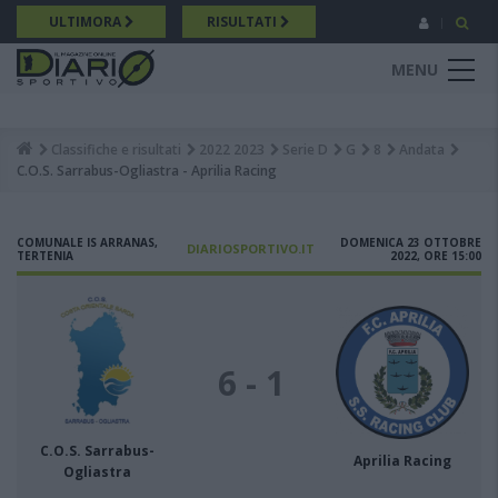
Salta
ULTIMORA
RISULTATI
al
contenuto
MENU
principale
Classifiche e risultati
2022 2023
Serie D
G
8
Andata
Breadcrumb
C.O.S. Sarrabus-Ogliastra - Aprilia Racing
COMUNALE IS ARRANAS,
DOMENICA 23 OTTOBRE
DIARIOSPORTIVO.IT
TERTENIA
2022, ORE 15:00
6 - 1
C.O.S. Sarrabus-
Aprilia Racing
Ogliastra