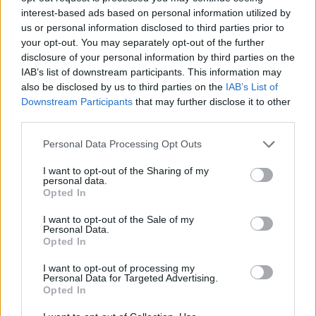
Mascia, Sorgente, Lopes, Limberti e Cherchi
interest-based ads based on personal information utilized by
gli altri acquisti
us or personal information disclosed to third parties prior to
8 Ago 2026
your opt-out. You may separately opt-out of the further
disclosure of your personal information by third parties on the
Latte Dolce, che rivoluzione: addio a 23
IAB’s list of downstream participants. This information may
giocatori della scorsa stagione
also be disclosed by us to third parties on the
IAB’s List of
9 Ago 2024
Downstream Participants
that may further disclose it to other
third parties.
L'Ilvamaddalena è tra i 13 club che hanno
presentato domanda di ripescaggio
Personal Data Processing Opt Outs
8 Lug 2026
I want to opt-out of the Sharing of my
personal data.
Opted In
Zedda: Risultato giusto, ma continuiamo a
lottare per i playoff
I want to opt-out of the Sale of my
16 Mar 2014
Personal Data.
Opted In
I want to opt-out of processing my
Personal Data for Targeted Advertising.
Opted In