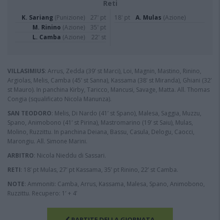
Reti
K. Sariang
(Punizione)
27' pt
18' pt
A. Mulas
(Azione)
M. Rinino
(Azione)
35' pt
L. Camba
(Azione)
22' st
VILLASIMIUS
: Arrus, Zedda (39’ st Marci), Loi, Magnin, Mastino, Rinino,
Argiolas, Melis, Camba (45’ st Sanna), Kassama (38’ st Miranda), Ghiani (32’
st Mauro). In panchina Kirby, Taricco, Mancusi, Savage, Matta. All. Thomas
Congia (squalificato Nicola Manunza).
SAN TEODORO
: Melis, Di Nardo (41’ st Spano), Malesa, Saggia, Muzzu,
Spano, Animobono (41’ st Pirina), Mastromarino (19’ st Saiu), Mulas,
Molino, Ruzzittu. In panchina Deiana, Bassu, Casula, Delogu, Caocci,
Marongiu. All. Simone Marini.
ARBITRO
: Nicola Nieddu di Sassari.
RETI
: 18’ pt Mulas, 27’ pt Kassama, 35’ pt Rinino, 22’ st Camba.
NOTE
: Ammoniti: Camba, Arrus, Kassama, Malesa, Spano, Animobono,
Ruzzittu. Recupero: 1’ + 4’
PARTITE DELLA GIORNATA