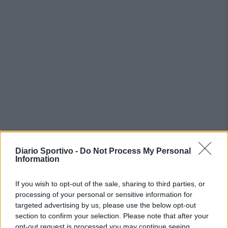
PIÙ LETTI OGGI
Diario Sportivo -
Do Not Process My Personal
Information
Amichevole Ossese: 3-1 al Cagliari Primavera,
If you wish to opt-out of the sale, sharing to third parties, or
doppietta di Tapparello
processing of your personal or sensitive information for
8 Ago 2026
targeted advertising by us, please use the below opt-out
section to confirm your selection. Please note that after your
Il Latte Dolce prende Dumani dalla Torres,
opt-out request is processed you may continue seeing