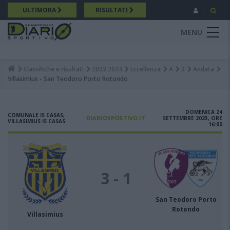
Salta
ULTIMORA
RISULTATI
al
contenuto
MENU
principale
Classifiche e risultati
2023 2024
Eccellenza
A
3
Andata
Breadcrumb
Villasimius - San Teodoro Porto Rotondo
DOMENICA 24
COMUNALE IS CASAS,
DIARIOSPORTIVO.IT
SETTEMBRE 2023, ORE
VILLASIMIUS IS CASAS
16:00
3 - 1
San Teodoro Porto
Rotondo
Villasimius