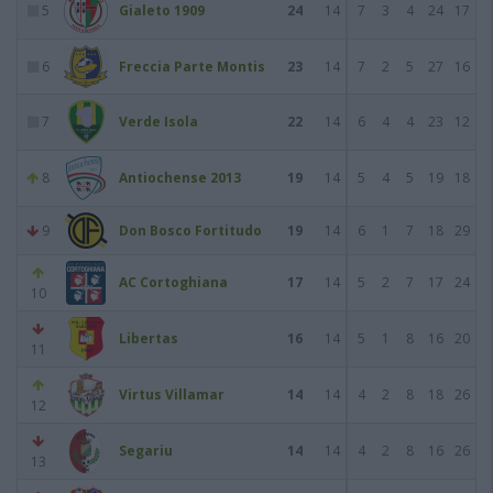
5
Gialeto 1909
24
14
7
3
4
24
17
6
Freccia Parte Montis
23
14
7
2
5
27
16
7
Verde Isola
22
14
6
4
4
23
12
8
Antiochense 2013
19
14
5
4
5
19
18
9
Don Bosco Fortitudo
19
14
6
1
7
18
29
AC Cortoghiana
17
14
5
2
7
17
24
10
Libertas
16
14
5
1
8
16
20
11
Virtus Villamar
14
14
4
2
8
18
26
12
Segariu
14
14
4
2
8
16
26
13