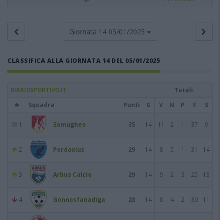
Giornata 14
05/01/2025
CLASSIFICA ALLA GIORNATA 14 DEL 05/01/2025
DIARIOSPORTIVO.IT
Totali
#
Squadra
Punti
G
V
N
P
F
S
1
Samugheo
35
14
11
2
1
37
9
2
Perdaxius
29
14
8
5
1
31
14
3
Arbus Calcio
29
14
9
2
3
25
13
4
Gonnosfanadiga
28
14
8
4
2
30
11