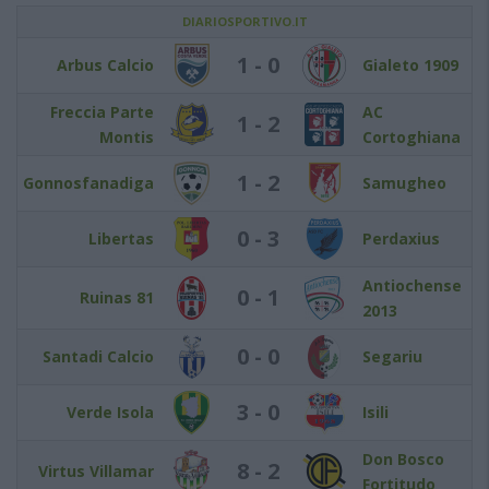
DIARIOSPORTIVO.IT
1 - 0
Arbus Calcio
Gialeto 1909
Freccia Parte
AC
1 - 2
Montis
Cortoghiana
1 - 2
Gonnosfanadiga
Samugheo
0 - 3
Libertas
Perdaxius
Antiochense
0 - 1
Ruinas 81
2013
0 - 0
Santadi Calcio
Segariu
3 - 0
Verde Isola
Isili
Don Bosco
8 - 2
Virtus Villamar
Fortitudo