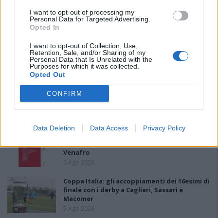
PIÙ LETTI OGGI
I want to opt-out of processing my
Personal Data for Targeted Advertising.
Opted In
Il Buddusò in mani sicure con Mario Fadda, il
I want to opt-out of Collection, Use,
Monte Alma riparte da Ivano Falchi
Retention, Sale, and/or Sharing of my
Personal Data that Is Unrelated with the
5 Ago 2026
Purposes for which it was collected.
Opted Out
Anche il Fasano out e le ammissioni salgono
CONFIRM
a sei, l'Ilva è la prima società tra le non
ripescate
5 Ago 2026
Data Deletion
Data Access
Privacy Policy
Le 5 sarde ancora nel girone G con 8 squadre
laziali, 4 campane e la novità dei molisani del
Venafro
6 Ago 2026
Coppa Italia: gli accoppiamenti dei 16esimi di
finale con i derby a Cagliari, Sassari e
Macomer
5 Ago 2026