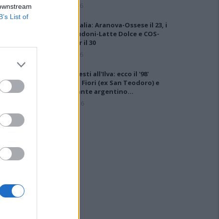
6 Ago 2026
 downstream
B’s List of
Coppa Italia: Aranova-Ossese il 23, i
derby Budoni-Latte Dolce e COS-
Monastir il 30
6 Ago 2026
Altri innesti all'Ilva: ecco il '98'
Riccardo Fiori (ex San Teodoro) e
l'attaccante argentino…
16 Dic 2016