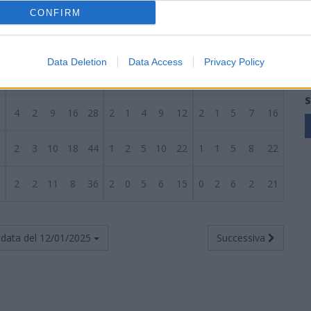
5
5
2
8
19
29
2
1
4
8
13
3
1
4
11
16
CONFIRM
5
5
1
9
16
21
3
1
3
11
11
2
0
6
5
10
Data Deletion
Data Access
Privacy Policy
5
4
2
9
17
29
3
1
4
9
12
1
1
5
8
17
S
5
4
2
9
16
28
2
1
4
9
12
2
1
5
7
16
5
2
3
10
18
44
1
2
5
10
22
1
1
5
8
22
5
2
2
11
8
36
2
0
5
6
15
0
2
6
2
21
data del
12/01/2025
Successiva