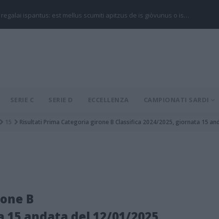
 regalai ispantus: est mellus scumiti apitzus de is giòvunus o is…
SERIE C
SERIE D
ECCELLENZA
CAMPIONATI SARDI
15
Risultati Prima Categoria girone B Classifica 2024/2025, giornata 15 a
rone B
ta 15 andata del 12/01/2025