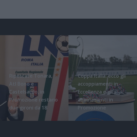
Ripescate Tonara,
Coppa Italia: ecco gli
Atl Bono e
accoppiamenti in
Castelsardo, in
Eccellenza e gli
Promozione restano
abbinamenti in
due gironi da 18
Promozione