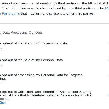
5
10
2
3
30
15
5
2
1
12
5
5
0
2
18
10
losure of your personal information by third parties on the IAB’s list of
. This information may also be disclosed by us to third parties on the
IA
Participants
that may further disclose it to other third parties.
5
8
5
2
32
16
3
3
1
13
8
5
2
1
19
8
5
8
4
3
31
15
5
1
2
19
8
3
3
1
12
7
l Data Processing Opt Outs
5
8
3
4
28
18
5
0
2
16
9
3
3
2
12
9
o opt-out of the Sharing of my personal data.
In
5
8
2
5
29
16
4
2
2
16
8
4
0
3
13
8
o opt-out of the Sale of my Personal Data.
5
6
4
5
24
14
3
3
2
12
4
3
1
3
12
10
In
to opt-out of processing my Personal Data for Targeted
5
6
4
5
20
18
3
2
2
13
9
3
2
3
7
9
ing.
In
5
6
2
7
19
30
4
1
2
10
10
2
1
5
9
20
o opt-out of Collection, Use, Retention, Sale, and/or Sharing
ersonal Data that Is Unrelated with the Purposes for which it
lected.
5
5
2
8
20
27
3
1
4
14
14
2
1
4
6
13
Out