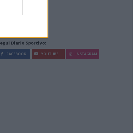
egui Diario Sportivo:
FACEBOOK
YOUTUBE
INSTAGRAM