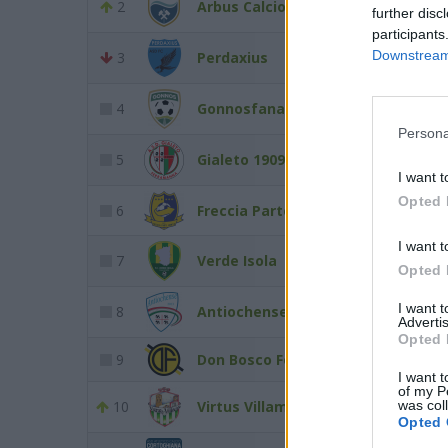
2
Arbus Calcio
32
1
further disc
participants
Downstream 
3
Perdaxius
29
1
4
Gonnosfanadiga
28
1
Persona
5
Gialeto 1909
27
1
I want t
Opted 
6
Freccia Parte Montis
26
1
I want t
7
Verde Isola
22
1
Opted 
I want 
8
Antiochense 2013
22
1
Advertis
Opted 
9
Don Bosco Fortitudo
20
1
I want t
of my P
10
Virtus Villamar
17
was col
1
Opted 