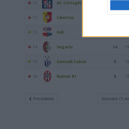
11
AC Cortoghiana
17
1
12
Libertas
16
1
13
Isili
14
1
14
Segariu
14
1
15
Santadi Calcio
9
1
16
Ruinas 81
8
1
Precedente
Giornata 15
An