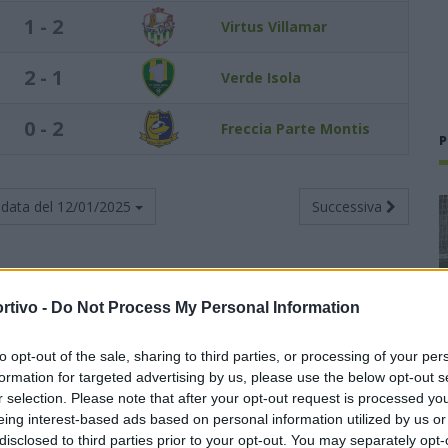
1 - 2
Virtus Villamar
2 - 1
Verde Isola
0 - 2
Freccia Parte Montis
P
data del
12/01/2025
Successiva
rtivo -
Do Not Process My Personal Information
Totali
Casa
Trasferta
to opt-out of the sale, sharing to third parties, or processing of your per
V
N
P
F
S
V
N
P
F
S
V
N
P
F
S
formation for targeted advertising by us, please use the below opt-out s
r selection. Please note that after your opt-out request is processed y
5
12
2
1
39
10
8
0
0
25
3
4
2
1
14
7
eing interest-based ads based on personal information utilized by us or
disclosed to third parties prior to your opt-out. You may separately opt-