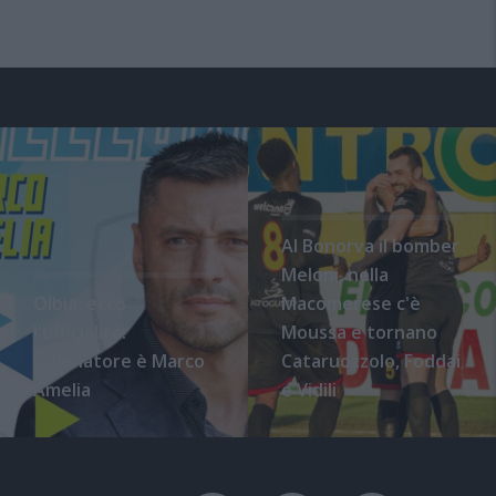
Al Bonorva il bomber
Meloni, nella
Olbia, ecco
Macomerese c'è
l'ufficialità:
Moussa e tornano
l'allenatore è Marco
Cataruozzolo, Foddai
Amelia
e Vidili