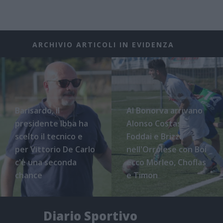
ARCHIVIO ARTICOLI IN EVIDENZA
Barisardo, il
Al Bonorva arrivano
presidente Ibba ha
Alonso Costas,
scelto il tecnico e
Foddai e Brizzi,
per Vittorio De Carlo
nell'Orrolese con Boi
c'è una seconda
ecco Morleo, Choflas
chance
e Timon
Diario Sportivo