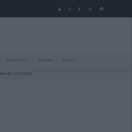
Serie C - Coppa Italia: Spezia-Torres posticipata a domenica 16 a
MERCATO
NOVAS
ALTRO
ndata del 12/01/2025