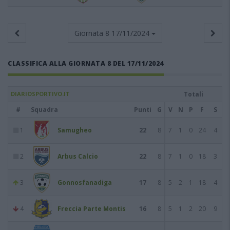
Giornata 8
17/11/2024
CLASSIFICA ALLA GIORNATA 8 DEL 17/11/2024
DIARIOSPORTIVO.IT
Totali
#
Squadra
Punti
G
V
N
P
F
S
1
Samugheo
22
8
7
1
0
24
4
2
Arbus Calcio
22
8
7
1
0
18
3
3
Gonnosfanadiga
17
8
5
2
1
18
4
4
Freccia Parte Montis
16
8
5
1
2
20
9