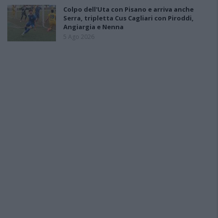
Colpo dell'Uta con Pisano e arriva anche
Serra, tripletta Cus Cagliari con Piroddi,
Angiargia e Nenna
5 Ago 2026