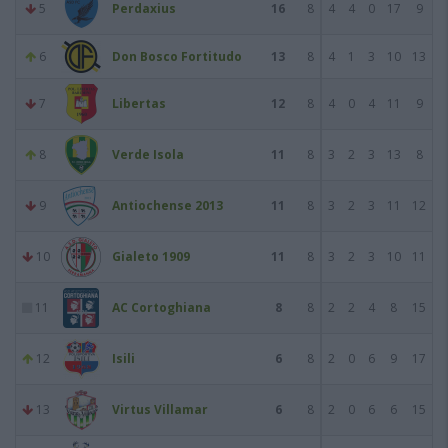
5
Perdaxius
16
8
4
4
0
17
9
6
Don Bosco Fortitudo
13
8
4
1
3
10
13
7
Libertas
12
8
4
0
4
11
9
8
Verde Isola
11
8
3
2
3
13
8
9
Antiochense 2013
11
8
3
2
3
11
12
10
Gialeto 1909
11
8
3
2
3
10
11
11
AC Cortoghiana
8
8
2
2
4
8
15
12
Isili
6
8
2
0
6
9
17
13
Virtus Villamar
6
8
2
0
6
6
15