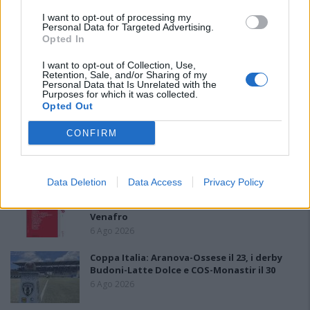
PIÙ LETTI OGGI
I want to opt-out of processing my
Personal Data for Targeted Advertising.
Opted In
L'Ossese si prepara all'esordio in D: Forzati,
I want to opt-out of Collection, Use,
Cabrera, Tesio, Limongelli, Bolzicco e tanti
Retention, Sale, and/or Sharing of my
Personal Data that Is Unrelated with the
giovani tra i…
Purposes for which it was collected.
7 Ago 2026
Opted Out
Il Selargius rinforza il centrocampo con
CONFIRM
Manuel Rinino e Samuele Vacca
6 Ago 2026
Data Deletion
Data Access
Privacy Policy
Le 5 sarde ancora nel girone G con 8 squadre
laziali, 4 campane e la novità dei molisani del
Venafro
6 Ago 2026
Coppa Italia: Aranova-Ossese il 23, i derby
Budoni-Latte Dolce e COS-Monastir il 30
6 Ago 2026