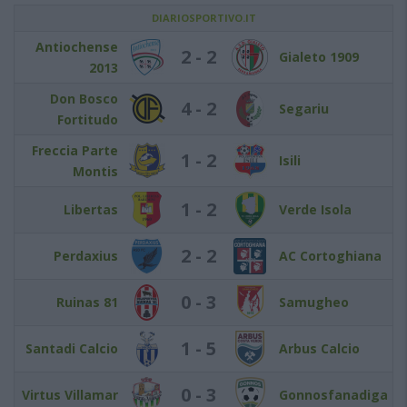
DIARIOSPORTIVO.IT
Antiochense
2 - 2
Gialeto 1909
2013
Don Bosco
4 - 2
Segariu
Fortitudo
Freccia Parte
1 - 2
Isili
Montis
1 - 2
Libertas
Verde Isola
2 - 2
Perdaxius
AC Cortoghiana
0 - 3
Ruinas 81
Samugheo
1 - 5
Santadi Calcio
Arbus Calcio
0 - 3
Virtus Villamar
Gonnosfanadiga