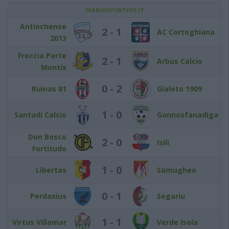
DIARIOSPORTIVO.IT
Antiochense
2 - 1
AC Cortoghiana
2013
Freccia Parte
2 - 1
Arbus Calcio
Montis
0 - 2
Ruinas 81
Gialeto 1909
1 - 0
Santadi Calcio
Gonnosfanadiga
Don Bosco
2 - 0
Isili
Fortitudo
1 - 0
Libertas
Samugheo
0 - 1
Perdaxius
Segariu
1 - 1
Virtus Villamar
Verde Isola