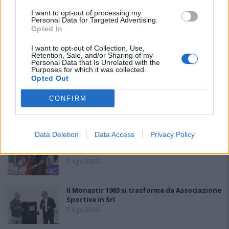
PIÙ LETTI OGGI
I want to opt-out of processing my
Personal Data for Targeted Advertising.
Opted In
L'Ilva si completa con Markic, Contucci,
I want to opt-out of Collection, Use,
Carlucci, Bevilacqua, Solinas, Souare e Galic
Retention, Sale, and/or Sharing of my
Personal Data that Is Unrelated with the
7 Ago 2026
Purposes for which it was collected.
Opted Out
Il Monastir riparte dai pilastri Masia, Pinna e
CONFIRM
Aloia, il primo acquisto è Loru
7 Ago 2026
Data Deletion
Data Access
Privacy Policy
Gran colpo dell'Ossese, per la difesa c'è l'ex
Torres Riccardo Idda
7 Ago 2026
Il Monastir 1983 si trasforma da Associazione
Sportiva in Srl
7 Ago 2026