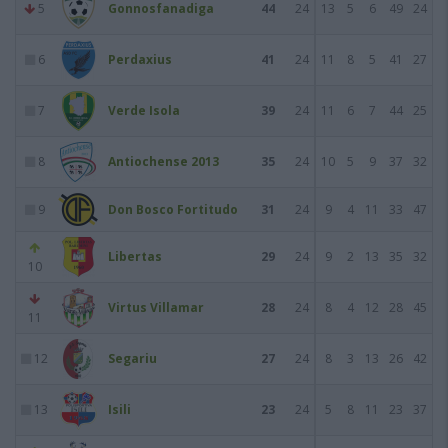
5
Gonnosfanadiga
44
24
13
5
6
49
24
6
Perdaxius
41
24
11
8
5
41
27
7
Verde Isola
39
24
11
6
7
44
25
8
Antiochense 2013
35
24
10
5
9
37
32
9
Don Bosco Fortitudo
31
24
9
4
11
33
47
Libertas
29
24
9
2
13
35
32
10
Virtus Villamar
28
24
8
4
12
28
45
11
12
Segariu
27
24
8
3
13
26
42
13
Isili
23
24
5
8
11
23
37