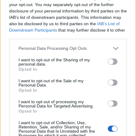
Il Monastir riparte dai pilastri Masia, Pinna e
your opt-out. You may separately opt-out of the further
Aloia, il primo acquisto è Loru
disclosure of your personal information by third parties on the
7 Ago 2026
IAB’s list of downstream participants. This information may
also be disclosed by us to third parties on the
IAB’s List of
L'Ilva si completa con Markic, Contucci,
Downstream Participants
that may further disclose it to other
Carlucci, Bevilacqua, Solinas, Souare e Galic
third parties.
7 Ago 2026
Personal Data Processing Opt Outs
Il Selargius rinforza il centrocampo con
I want to opt-out of the Sharing of my
Manuel Rinino e Samuele Vacca
personal data.
Opted In
6 Ago 2026
I want to opt-out of the Sale of my
Personal Data.
Opted In
I want to opt-out of processing my
Personal Data for Targeted Advertising.
Opted In
I want to opt-out of Collection, Use,
Retention, Sale, and/or Sharing of my
Personal Data that Is Unrelated with the
Purposes for which it was collected.