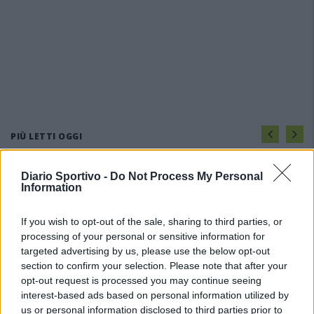
PIÙ LETTI OGGI
Diario Sportivo -
Do Not Process My Personal
Amichevole Ossese: 3-1 al Cagliari Primavera,
Information
doppietta di Tapparello
8 Ago 2026
If you wish to opt-out of the sale, sharing to third parties, or
processing of your personal or sensitive information for
Il Latte Dolce prende Dumani dalla Torres,
targeted advertising by us, please use the below opt-out
Mascia, Sorgente, Lopes, Limberti e Cherchi
section to confirm your selection. Please note that after your
gli altri acquisti
opt-out request is processed you may continue seeing
8 Ago 2026
interest-based ads based on personal information utilized by
us or personal information disclosed to third parties prior to