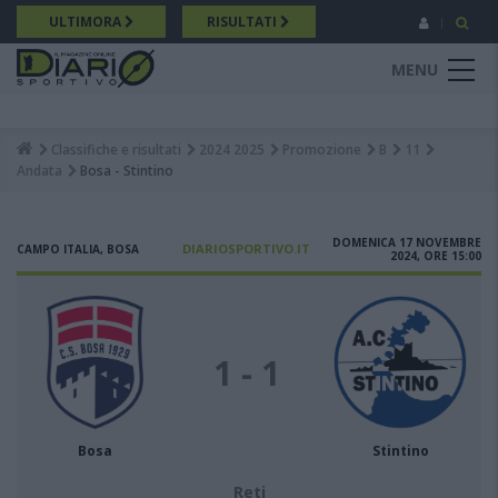
Salta
ULTIMORA
RISULTATI
al
contenuto
MENU
principale
Classifiche e risultati
2024 2025
Promozione
B
11
Breadcrumb
Andata
Bosa - Stintino
DOMENICA 17 NOVEMBRE
DIARIOSPORTIVO.IT
CAMPO ITALIA, BOSA
2024, ORE 15:00
1 - 1
Bosa
Stintino
Reti