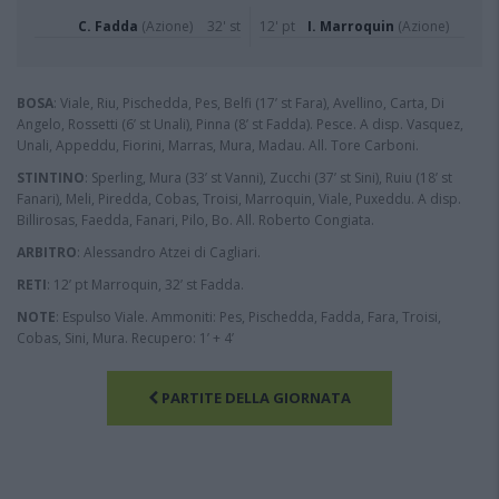
C. Fadda
(Azione)
32' st
12' pt
I. Marroquin
(Azione)
BOSA
: Viale, Riu, Pischedda, Pes, Belfi (17’ st Fara), Avellino, Carta, Di
Angelo, Rossetti (6’ st Unali), Pinna (8’ st Fadda). Pesce. A disp. Vasquez,
Unali, Appeddu, Fiorini, Marras, Mura, Madau. All. Tore Carboni.
STINTINO
: Sperling, Mura (33’ st Vanni), Zucchi (37’ st Sini), Ruiu (18’ st
Fanari), Meli, Piredda, Cobas, Troisi, Marroquin, Viale, Puxeddu. A disp.
Billirosas, Faedda, Fanari, Pilo, Bo. All. Roberto Congiata.
ARBITRO
: Alessandro Atzei di Cagliari.
RETI
: 12’ pt Marroquin, 32’ st Fadda.
NOTE
: Espulso Viale. Ammoniti: Pes, Pischedda, Fadda, Fara, Troisi,
Cobas, Sini, Mura. Recupero: 1’ + 4’
PARTITE DELLA GIORNATA